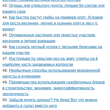
43.
Огурцы для открытого грунта: лучшие 50 сортов для
вашего сада
44.
Как быстро растут грибы на примере опят. Условия
для роста весенних, летних и осенних опят в лесу (с
видео)
45.
Оптимальные растения для тенистых участков:
весенние и летние вариации
46.
Как создать уютный уголок с лесными березами на
вашем участке
47.
Инструкция по укрытию роз на зиму: ответы на 8
наиболее часто задаваемых вопросов
48.
Необычные способы использования мороженной
капусты в кулинарии
49.
Преимущества использования газобетонных блоков
в строительстве: экономия, энергоэффективность,
экологичность
50.
Забыли купить шпинат? Не беда! Вот что можно
добавить в салат вместо него