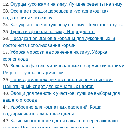
32.
Огурцы кусочками на зиму. Лучшие рецепты на зиму
33.
Осенние посадки деревьев и кустарников: как
подготовиться к сезону
34.
Как укрыть плетистую розу на зиму. Подготовка куста
35.
Турша из фасоли на зиму. Ингредиенты
36.
Посадка тюльпанов в корзины для луковичных. 9
достоинств использования корзин
37.
Уборка моркови на хранение на зиму. Уборка
корнеплода
38.
Зеленая фасоль маринованные по армянски на зиму.
Рецепт «Турша по-армянски»:
39.
Полив домашних цветов нашатырным спиртом.
Нашатырный спирт для комнатных цветов
40.
Овощи для тенистых участков: лучшие выборы для
вашего огорода
41.
Удобрение для комнатных растений. Когда
подкармливать комнатные цветы
42.
Какие многолетние цветы сажают и пересаживают
осенью. Посадка методом деления осенью