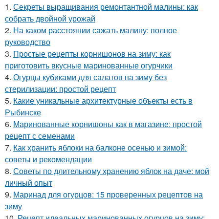
1.
Секреты выращивания ремонтантной малины: как
собрать двойной урожай
2.
На каком расстоянии сажать малину: полное
руководство
3.
Простые рецепты корнишонов на зиму: как
приготовить вкусные маринованные огурчики
4.
Огурцы кубиками для салатов на зиму без
стерилизации: простой рецепт
5.
Какие уникальные архитектурные объекты есть в
Рыбинске
6.
Маринованные корнишоны как в магазине: простой
рецепт с семенами
7.
Как хранить яблоки на балконе осенью и зимой:
советы и рекомендации
8.
Советы по длительному хранению яблок на даче: мой
личный опыт
9.
Маринад для огурцов: 15 проверенных рецептов на
зиму
10.
Рецепт идеальных маринованных огурцов на зиму: