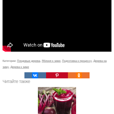
Категории:
Плодовые дерева
,
Яблоня к зиме
,
Подготовка к процессу
,
Дерева на
зиму
,
Дерева к зиме
Читайте также