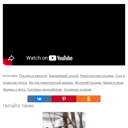
Категории:
Посадка в емкости
,
Траншейный способ
,
Ремонтантная посадка
,
Уход в
открытом грунте
,
Ям для ремонтантной малины
,
Весенний посадка
,
Малин в июне
,
Малины с фото
,
Сортовое разнообразие
,
Основные отличия
Читайте также