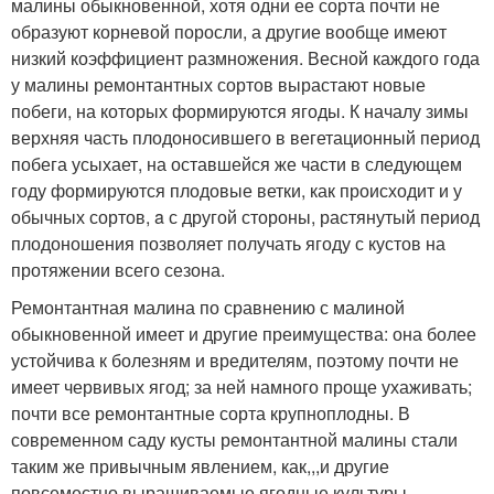
малины обыкновенной, хотя одни ее сорта почти не
образуют корневой поросли, а другие вообще имеют
низкий коэффициент размножения. Весной каждого года
у малины ремонтантных сортов вырастают новые
побеги, на которых формируются ягоды. К началу зимы
верхняя часть плодоносившего в вегетационный период
побега усыхает, на оставшейся же части в следующем
году формируются плодовые ветки, как происходит и у
обычных сортов, a с другой стороны, растянутый период
плодоношения позволяет получать ягоду с кустов на
протяжении всего сезона.
Ремонтантная малина по сравнению с малиной
обыкновенной имеет и другие преимущества: она более
устойчива к болезням и вредителям, поэтому почти не
имеет червивых ягод; за ней намного проще ухаживать;
почти все ремонтантные сорта крупноплодны. В
современном саду кусты ремонтантной малины стали
таким же привычным явлением, как,,,и другие
повсеместно выращиваемые ягодные культуры.