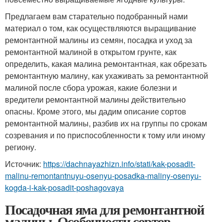
Предлагаем вам старательно подобранный нами
материал о том, как осуществляются выращивание
ремонтантной малины из семян, посадка и уход за
ремонтантной малиной в открытом грунте, как
определить, какая малина ремонтантная, как обрезать
ремонтантную малину, как ухаживать за ремонтантной
малиной после сбора урожая, какие болезни и
вредители ремонтантной малины действительно
опасны. Кроме этого, мы дадим описание сортов
ремонтантной малины, разбив их на группы по срокам
созревания и по приспособленности к тому или иному
региону.
Источник:
https://dachnayazhizn.info/stati/kak-posadit-
malinu-remontantnuyu-osenyu-posadka-maliny-osenyu-
kogda-i-kak-posadit-poshagovaya
Посадочная яма для ремонтантной
малины. Особенности сортов