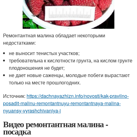
Ремонтантная малина обладает некоторыми
недостатками:
не выносит тенистых участков;
требовательна к кислотности грунта, на кислом грунте
плодоношения не будет;
не дает новые саженцы, молодые побеги вырастают
только на месте прошлогодних.
Источник:
https://dachnayazhizn.info/novosti/kak-pravilno-
posadit-malinu-remontantnuyu-remontantnaya-malina-
nyuansy-vyrashchivaniya-i
Видео ремонтантная малина -
посадка