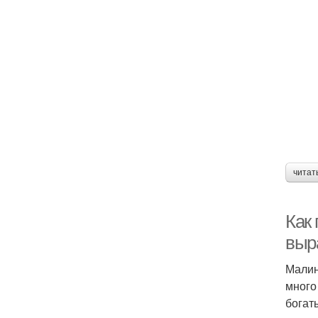
читат
Как
выр
Малин
много
богат