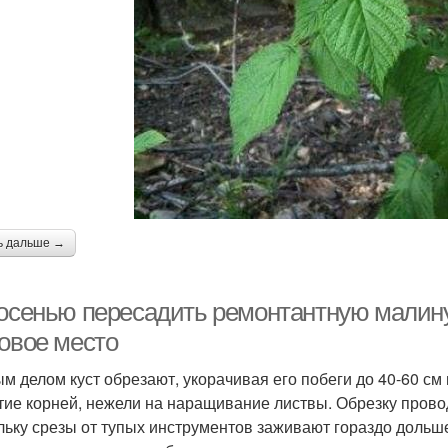
ь дальше →
 осенью пересадить ремонтантную малину
новое место
м делом куст обрезают, укорачивая его побеги до 40-60 см 
тие корней, нежели на наращивание листвы. Обрезку прово
льку срезы от тупых инструментов заживают гораздо дольш