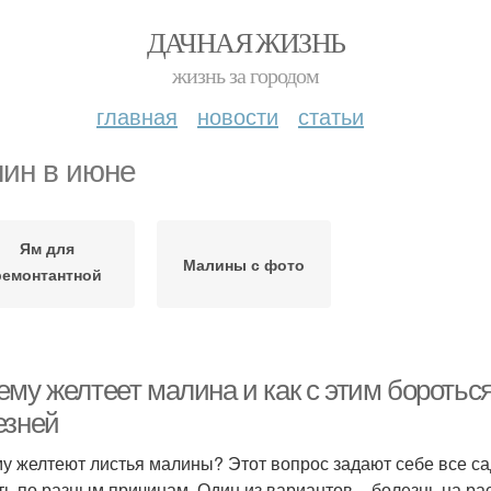
ДАЧНАЯ ЖИЗНЬ
жизнь за городом
главная
новости
статьи
ин в июне
Ям для
Малины с фото
ремонтантной
малины
ему желтеет малина и как с этим боротьс
езней
у желтеют листья малины? Этот вопрос задают себе все са
ть по разным причинам. Один из вариантов – болезнь на ра