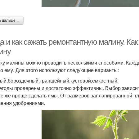
ь дальше →
да и как сажать ремонтантную малину. Ка
ину
ку малины можно проводить несколькими способами. Кажды
о ему. Для этого используют следующие варианты:
ый;бороздочный;траншейный;кустовой;емкостный.
етоды проверены и достаточно эффективны. Выбор зависит 
се же проще сделать ямы. От размеров запланированной пла
ления удобрениями.