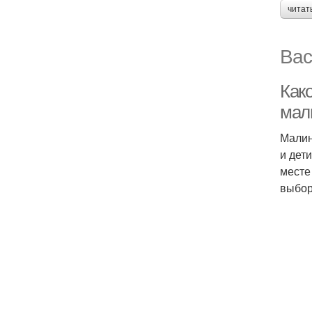
читат
Вас
Как
мал
Малин
и дет
месте
выбор