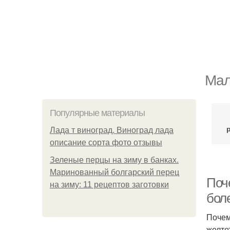
Мал
Популярные материалы
Лада т виноград. Виноград лада
описание сорта фото отзывы
Зеленые перцы на зиму в банках.
Маринованный болгарский перец
Поч
на зиму: 11 рецептов заготовки
бол
Почем
желте