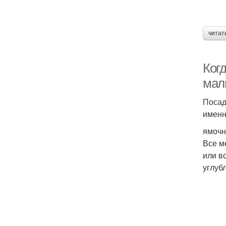
читат
Ког
мал
Посад
именн
ямочн
Все м
или в
углуб