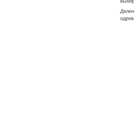
выбир
Делен
одрев