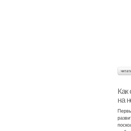
читат
Как
на 
Первы
разви
поско