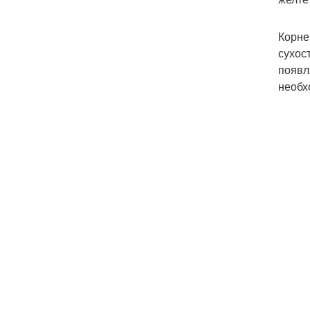
Корне
сухос
появл
необх