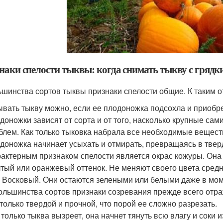
наки спелости тыквы: когда снимать тыкву с грядк
ьшинства сортов тыквы признаки спелости общие. К таким 
вать тыкву можно, если ее плодоножка подсохла и приобр
доножки зависят от сорта и от того, насколько крупные сам
блем. Как только тыковка набрала все необходимые вещест
доножка начинает усыхать и отмирать, превращаясь в твер
актерным признаком спелости является окрас кожуры. Она о
тый или оранжевый оттенок. Не меняют своего цвета средн
 Восковый. Они остаются зелеными или белыми даже в мом
ольшинства сортов признаки созревания прежде всего отра
только твердой и прочной, что порой ее сложно разрезать.
 только тыква вызреет, она начнет тянуть всю влагу и соки 