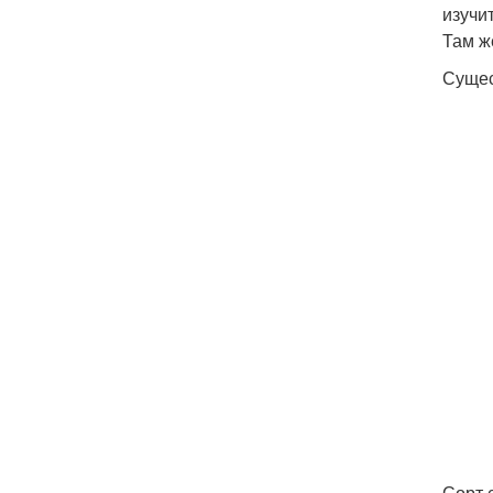
изучи
Там ж
Сущес
Сорт 