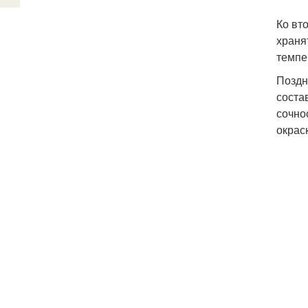
Ко вт
храня
темпе
Поздн
соста
сочно
окрас