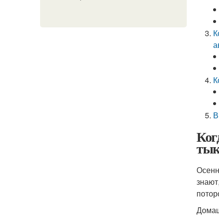
К
а
К
В
Ког
тык
Осенн
знают
потор
Домаш