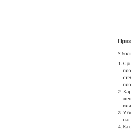
Приз
У бол
Сры
пло
сте
пло
Хар
жел
или
У б
нас
Как