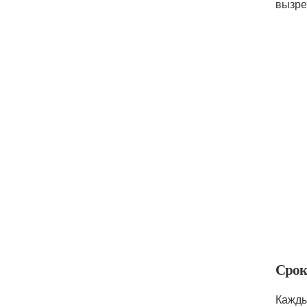
вызре
Сроки
Кажды