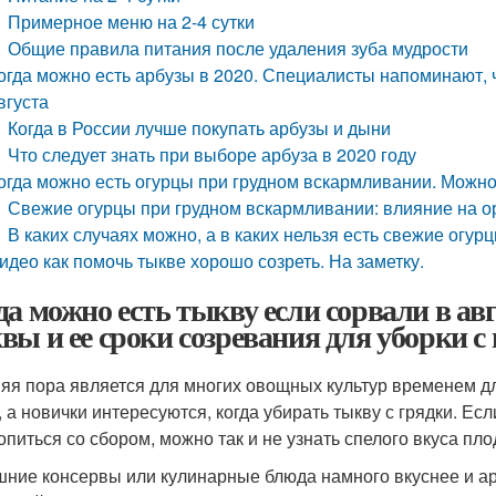
Примерное меню на 2-4 сутки
Общие правила питания после удаления зуба мудрости
огда можно есть арбузы в 2020. Специалисты напоминают, 
вгуста
Когда в России лучше покупать арбузы и дыни
Что следует знать при выборе арбуза в 2020 году
огда можно есть огурцы при грудном вскармливании. Можно
Свежие огурцы при грудном вскармливании: влияние на 
В каких случаях можно, а в каких нельзя есть свежие огу
идео как помочь тыкве хорошо созреть. На заметку.
да можно есть тыкву если сорвали в авг
вы и ее сроки созревания для уборки с
яя пора является для многих овощных культур временем 
, а новички интересуются, когда убирать тыкву с грядки. Ес
опиться со сбором, можно так и не узнать спелого вкуса пло
ние консервы или кулинарные блюда намного вкуснее и ар