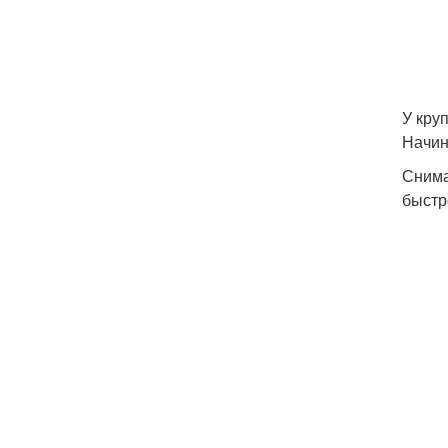
У кру
Начин
Снима
быстр