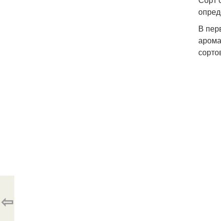
опред
В пер
арома
сортов
⇦