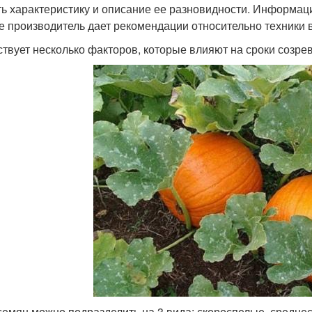
ть характеристику и описание ее разновидности. Информаци
е производитель дает рекомендации относительно техники 
твует несколько факторов, которые влияют на сроки созре
семян можно подразделить на 3 вида: скороспелые, среднес