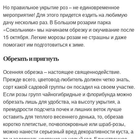
Но правильное укрытие роз – не единовременное
мероприятие! Для этого придется ездить на любимую
дачу несколько раз. В Большом розарии парка
«Сокольники» мы начинаем обрезку и окучивание после
15 октября. Легкие морозы розам не страшны и даже
помогают им подготовиться к зиме.
Обрезать и пригнуть
Осенняя обрезка – настоящее священнодействие.
Прежде всего, цветовод-любитель должен четко знать,
сорт какой садовой группы он посадил на своем участке.
Если розы групп чайногибридные и флорибунда можно
обрезать лишь для удобства, на высоту укрытия, а
премудрости подсчета почек и лишних веток лучше
оставить для теплого весеннего денька, то, обрезав
коротко плетистые, почвопокровные или шраб-розы,
можно нанести серьезный вред декоративности куста, а
то и задержать цветение на целый год. Единственное