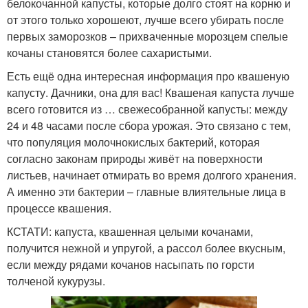
белокочанной капусты, которые долго стоят на корню и
от этого только хорошеют, лучше всего убирать после
первых заморозков – прихваченные морозцем спелые
кочаны становятся более сахаристыми.
Есть ещё одна интересная информация про квашеную
капусту. Дачники, она для вас! Квашеная капуста лучше
всего готовится из … свежесобранной капусты: между
24 и 48 часами после сбора урожая. Это связано с тем,
что популяция молочнокислых бактерий, которая
согласно законам природы живёт на поверхности
листьев, начинает отмирать во время долгого хранения.
А именно эти бактерии – главные влиятельные лица в
процессе квашения.
КСТАТИ: капуста, квашенная целыми кочанами,
получится нежной и упругой, а рассол более вкусным,
если между рядами кочанов насыпать по горсти
толченой кукурузы.