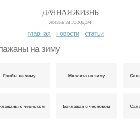
ДАЧНАЯ ЖИЗНЬ
жизнь за городом
главная
новости
статьи
лажаны на зиму
Грибы на зиму
Маслята на зиму
Сала
клажаны с чесноком
Баклажан с чесноком
Сала
аклажаны с уксусом
Запеченные баклажаны
З