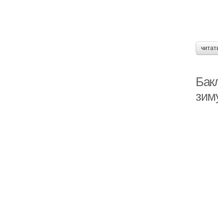
читат
Бак
зим