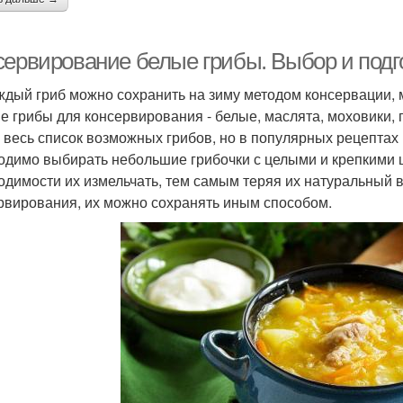
сервирование белые грибы. Выбор и подг
ждый гриб можно сохранить на зиму методом консервации, м
е грибы для консервирования - белые, маслята, моховики, п
е весь список возможных грибов, но в популярных рецептах
одимо выбирать небольшие грибочки с целыми и крепкими ш
одимости их измельчать, тем самым теряя их натуральный в
рвирования, их можно сохранять иным способом.