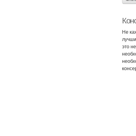
Кон
Не ка
лучши
это н
необх
необх
консе