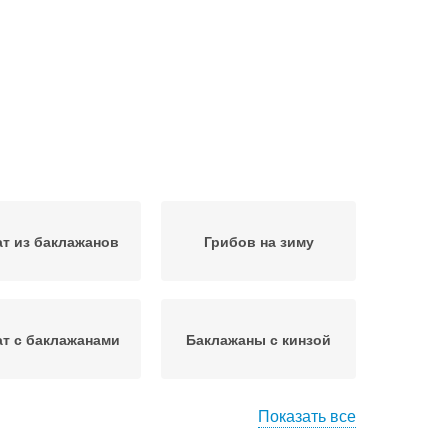
т из баклажанов
Грибов на зиму
т с баклажанами
Баклажаны с кинзой
Показать все
елень на зиму
Пикантные баклажаны