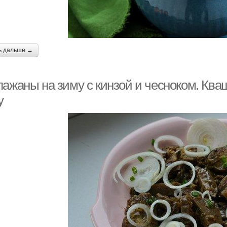
ь дальше →
лажаны на зиму с кинзой и чесноком. Кв
у