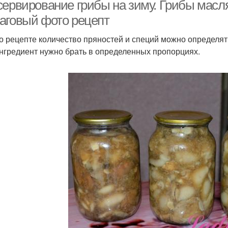
сервирование грибы на зиму. Грибы масля
аговый фото рецепт
о рецепте количество пряностей и специй можно определять
клажаны в уксусной
Баклажаны на скорую
ингредиент нужно брать в определенных пропорциях.
заливке
руку
Салат на зиму
Жареные баклажаны
Ч
клажаны в уксусно-
Чипсы из баклажанов
Вял
чесночном соусе
ушеные баклажаны