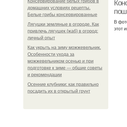
Консервирование белых грибов в
Кон
домашних условиях рецепты.
пош
Белые грибы консервированные
В фот
Ба
Лягушки земляные в огороде. Как
этот 
привлечь лягушек (жаб) в огород:
личный опыт
Как укрыть на зиму можжевельник.
Особенности ухода за
можжевельником осенью и при
подготовке к зиме — общие советы
и рекомендации
Ба
Осенние клубники: как правильно
посадить их в открытый грунт
С