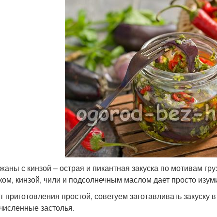
жаны с кинзой – острая и пикантная закуска по мотивам гру
ком, кинзой, чили и подсолнечным маслом дает просто изуми
т приготовления простой, советуем заготавливать закуску 
численные застолья.