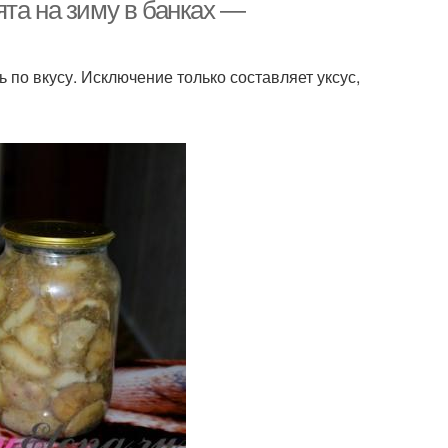
та на зиму в банках —
 по вкусу. Исключение только составляет уксус,
Баклажаны с
Фасоли на зиму
помидорами
еснок на зиму
Салат из баклажан
еные баклажаны
Баклажаны в сушилке