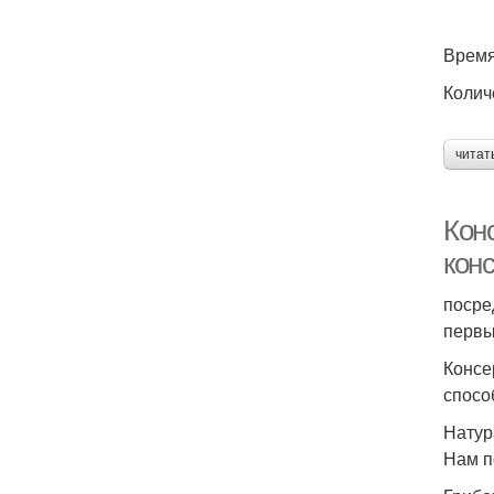
Время
Колич
читат
Кон
кон
посре
первы
Консе
спосо
Натур
Нам п