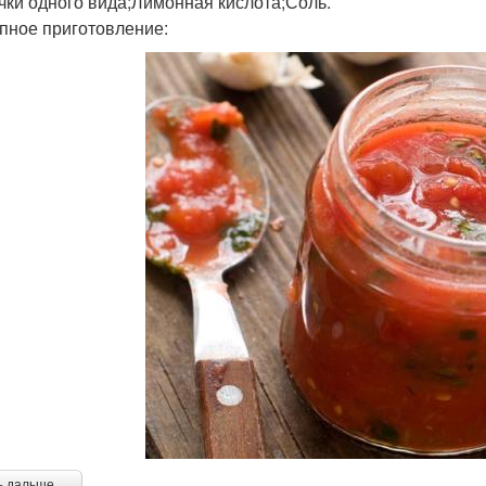
чки одного вида;Лимонная кислота;Соль.
пное приготовление:
ь дальше →