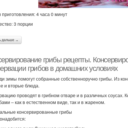
 приготовления: 4 часа 0 минут
ество: 3 порции
ь дальше →
сервирование грибы рецепты. Консервир
сервации грибов в домашних условиях
ди зимы помогут собранные собственноручно грибы. Из кон
е и вторые блюда.
рвацию проводят в грибном отваре и в различных соусах.
бами – как в естественном виде, так и в жареном.
альные консервированные грибы
онадобится: