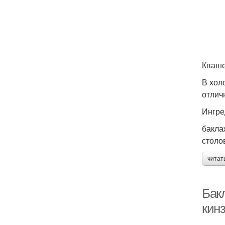
Кваше
В хол
отлич
Ингре
бакла
столо
читат
Бак
кинз