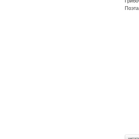
Грибо
Поэта
читат