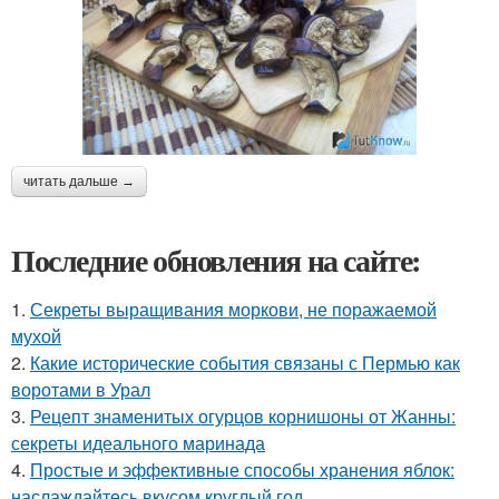
читать дальше →
Последние обновления на сайте:
1.
Секреты выращивания моркови, не поражаемой
мухой
2.
Какие исторические события связаны с Пермью как
воротами в Урал
3.
Рецепт знаменитых огурцов корнишоны от Жанны:
секреты идеального маринада
4.
Простые и эффективные способы хранения яблок:
наслаждайтесь вкусом круглый год