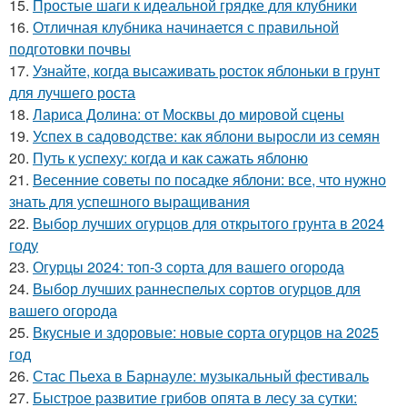
15.
Простые шаги к идеальной грядке для клубники
16.
Отличная клубника начинается с правильной
подготовки почвы
17.
Узнайте, когда высаживать росток яблоньки в грунт
для лучшего роста
18.
Лариса Долина: от Москвы до мировой сцены
19.
Успех в садоводстве: как яблони выросли из семян
20.
Путь к успеху: когда и как сажать яблоню
21.
Весенние советы по посадке яблони: все, что нужно
знать для успешного выращивания
22.
Выбор лучших огурцов для открытого грунта в 2024
году
23.
Огурцы 2024: топ-3 сорта для вашего огорода
24.
Выбор лучших раннеспелых сортов огурцов для
вашего огорода
25.
Вкусные и здоровые: новые сорта огурцов на 2025
год
26.
Стас Пьеха в Барнауле: музыкальный фестиваль
27.
Быстрое развитие грибов опята в лесу за сутки: