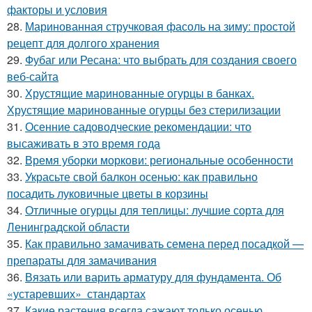
факторы и условия
28.
Маринованная стручковая фасоль на зиму: простой
рецепт для долгого хранения
29.
Фубаг или Ресана: что выбрать для создания своего
веб-сайта
30.
Хрустящие маринованные огурцы в банках.
Хрустящие маринованные огурцы без стерилизации
31.
Осенние садоводческие рекомендации: что
высаживать в это время года
32.
Время уборки моркови: региональные особенности
33.
Украсьте свой балкон осенью: как правильно
посадить луковичные цветы в корзины
34.
Отличные огурцы для теплицы: лучшие сорта для
Ленинградской области
35.
Как правильно замачивать семена перед посадкой —
препараты для замачивания
36.
Вязать или варить арматуру для фундамента. Об
«устаревших» стандартах
37.
Какие растения всегда сажают только осенью.