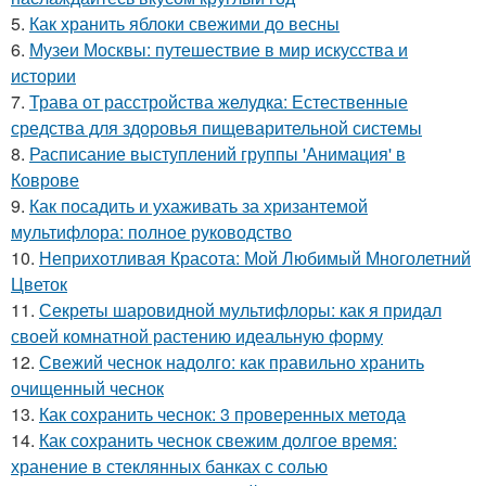
5.
Как хранить яблоки свежими до весны
6.
Музеи Москвы: путешествие в мир искусства и
истории
7.
Трава от расстройства желудка: Естественные
средства для здоровья пищеварительной системы
8.
Расписание выступлений группы 'Анимация' в
Коврове
9.
Как посадить и ухаживать за хризантемой
мультифлора: полное руководство
10.
Неприхотливая Красота: Мой Любимый Многолетний
Цветок
11.
Секреты шаровидной мультифлоры: как я придал
своей комнатной растению идеальную форму
12.
Свежий чеснок надолго: как правильно хранить
очищенный чеснок
13.
Как сохранить чеснок: 3 проверенных метода
14.
Как сохранить чеснок свежим долгое время:
хранение в стеклянных банках с солью