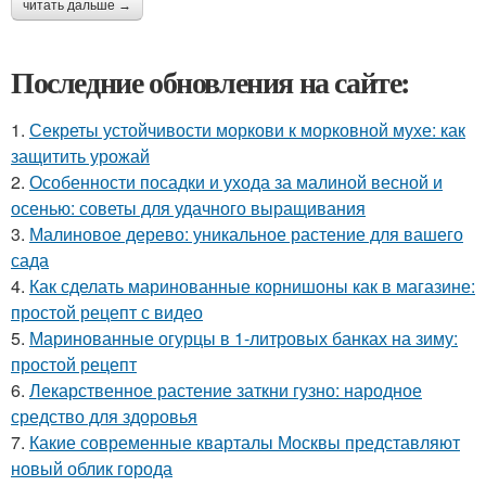
читать дальше →
Последние обновления на сайте:
1.
Секреты устойчивости моркови к морковной мухе: как
защитить урожай
2.
Особенности посадки и ухода за малиной весной и
осенью: советы для удачного выращивания
3.
Малиновое дерево: уникальное растение для вашего
сада
4.
Как сделать маринованные корнишоны как в магазине:
простой рецепт с видео
5.
Маринованные огурцы в 1-литровых банках на зиму:
простой рецепт
6.
Лекарственное растение заткни гузно: народное
средство для здоровья
7.
Какие современные кварталы Москвы представляют
новый облик города