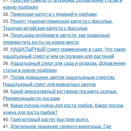
новую подборку
32.
Пекинская капуста с курицей и грибами
33.
Рецепт тушеная пекинская капуста с фасолью.
Тушеная китайская капуста с фасолью
34.
Пересадка клубники в августе: как правильно
переместить кусты на новое место
35.
НАШАТЫРНЫЙ спирт применение в саду. Что такое
нашатырный спирт и чем он полезен для растений
36.
Нашатырный спирт для сада и огорода. Добавление
статьи в новую подборку
37.
Полив домашних цветов нашатырным спиртом.
Нашатырный спирт для комнатных цветов
38.
Какой декоративный кустарник посадить осенью.
Рекомендации по посадке
39.
Какая погода нужна для роста грибов. Какая погода
нужна для роста грибов?
40.
Гриб который растет быстрее всего.
41.
Длительное хранение свежего винограда. Где