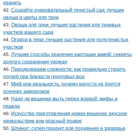
хранить
42.
Создайте очаровательный тенистый сад: лучшие
овощи и цветы для тени
43.
Овощи для тени: лучшие растения для теневых
участков вашего сада
44.
Огород в тени: лучшие растения для полутенистых
участков
45.
Лучшие способы хранения картошки зимой: секреты
долгого сохранения урожая
46.
Преодолеваем сложности: как правильно строить
погреб при близости грунтовых вод
47.
Миф или реальность: почему капуста не боится
осенних заморозков
48.
Надо ли вешенки мыть перед жаркой: мифы и
правда
49.
Искусство приготовления ножек вешенок: вкусное
удовольствие или опасный подвиг
50.
Шпинат: супер-продукт для похудения и здоровья