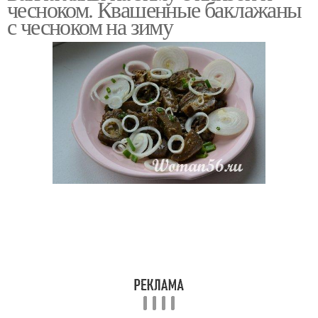
чесноком. Квашенные баклажаны
с чесноком на зиму
Баклажаны с
Баклажаны с морковью
помидорами
Салат из печеных
Пикантные баклажаны
баклажанов
Баклажаны в уксусной
Баклажаны на скорую
заливке
руку
Баклажаны с зеленью