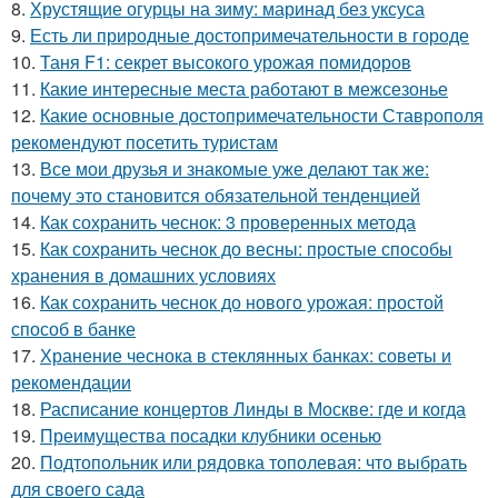
8.
Хрустящие огурцы на зиму: маринад без уксуса
9.
Есть ли природные достопримечательности в городе
10.
Таня F1: секрет высокого урожая помидоров
11.
Какие интересные места работают в межсезонье
12.
Какие основные достопримечательности Ставрополя
рекомендуют посетить туристам
13.
Все мои друзья и знакомые уже делают так же:
почему это становится обязательной тенденцией
14.
Как сохранить чеснок: 3 проверенных метода
15.
Как сохранить чеснок до весны: простые способы
хранения в домашних условиях
16.
Как сохранить чеснок до нового урожая: простой
способ в банке
17.
Хранение чеснока в стеклянных банках: советы и
рекомендации
18.
Расписание концертов Линды в Москве: где и когда
19.
Преимущества посадки клубники осенью
20.
Подтопольник или рядовка тополевая: что выбрать
для своего сада