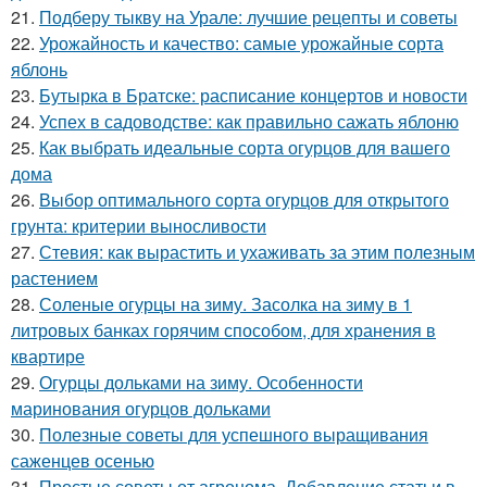
21.
Подберу тыкву на Урале: лучшие рецепты и советы
22.
Урожайность и качество: самые урожайные сорта
яблонь
23.
Бутырка в Братске: расписание концертов и новости
24.
Успех в садоводстве: как правильно сажать яблоню
25.
Как выбрать идеальные сорта огурцов для вашего
дома
26.
Выбор оптимального сорта огурцов для открытого
грунта: критерии выносливости
27.
Стевия: как вырастить и ухаживать за этим полезным
растением
28.
Соленые огурцы на зиму. Засолка на зиму в 1
литровых банках горячим способом, для хранения в
квартире
29.
Огурцы дольками на зиму. Особенности
маринования огурцов дольками
30.
Полезные советы для успешного выращивания
саженцев осенью
31.
Простые советы от агронома. Добавление статьи в