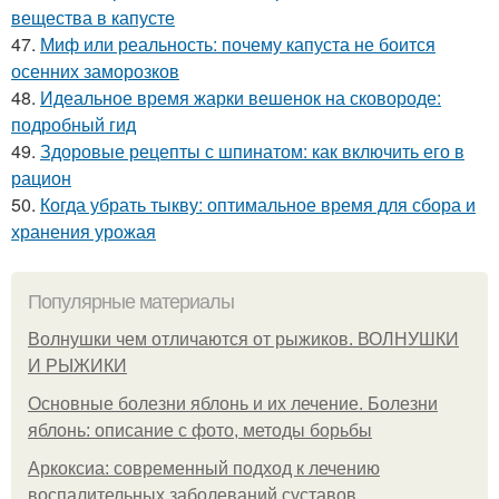
вещества в капусте
47.
Миф или реальность: почему капуста не боится
осенних заморозков
48.
Идеальное время жарки вешенок на сковороде:
подробный гид
49.
Здоровые рецепты с шпинатом: как включить его в
рацион
50.
Когда убрать тыкву: оптимальное время для сбора и
хранения урожая
Популярные материалы
Волнушки чем отличаются от рыжиков. ВОЛНУШКИ
И РЫЖИКИ
Основные болезни яблонь и их лечение. Болезни
яблонь: описание с фото, методы борьбы
Аркоксиа: современный подход к лечению
воспалительных заболеваний суставов