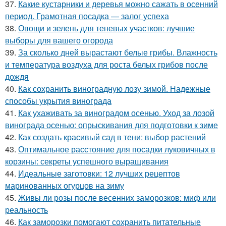
37.
Какие кустарники и деревья можно сажать в осенний
период. Грамотная посадка — залог успеха
38.
Овощи и зелень для теневых участков: лучшие
выборы для вашего огорода
39.
За сколько дней вырастают белые грибы. Влажность
и температура воздуха для роста белых грибов после
дождя
40.
Как сохранить виноградную лозу зимой. Надежные
способы укрытия винограда
41.
Как ухаживать за виноградом осенью. Уход за лозой
винограда осенью: опрыскивания для подготовки к зиме
42.
Как создать красивый сад в тени: выбор растений
43.
Оптимальное расстояние для посадки луковичных в
корзины: секреты успешного выращивания
44.
Идеальные заготовки: 12 лучших рецептов
маринованных огурцов на зиму
45.
Живы ли розы после весенних заморозков: миф или
реальность
46.
Как заморозки помогают сохранить питательные