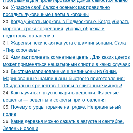
29.
Украсьте свой балкон осенью: как правильно
посадить луковичные цветы в корзины
30.
Когда убирать морковь в Подмосковье. Когда убирать
морковь: сроки созревания, уборка, обрезка и
подготовка к хранению
31.
Жареная пекинская капуста с шампиньонами. Салат
«Пир королевы»
32.
Аммиак поливать комнатные цветы. Для каких цветов
может применяться нашатырный спирт и в каких случаях
33.
Быстрые маринованные шампиньоны из банки.
Маринованные шампиньоны быстрого приготовления:
10 идеальных рецептов. Готовы в считанные минуты!
34.
Как научиться вкусно жарить вешенки. Жареные
вешенки — рецепты и секреты приготовления
35.
Почему огурцы горькие на грядке. Неправильный
полив
36.
Какие деревья можно сажать в августе и сентябре.
Зелень и овощи