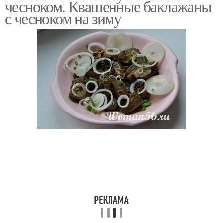
чесноком. Квашенные баклажаны
с чесноком на зиму
Квашеные баклажаны
Баклажаны с капустой
Баклажаны с
Баклажаны на скорую
помидорами
руку
Баклажаны с зеленью
Пикантные баклажаны
Баклажаны в уксусной
Жареные баклажаны
заливке