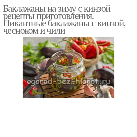
Баклажаны на зиму с кинзой
Баклажаны на скорую
Баклажаны с
рецепты приготовления.
руку
помидорами
Пикантные баклажаны с кинзой,
чесноком и чили
Салат с баклажанами
Жареные баклажаны
Баклажаны с чесноком
Запеченные баклажаны
Баклажаны в уксусно-
Салат из баклажан
чесночном соусе