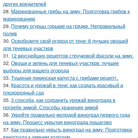
других вредителей
28.
Маринованные грибы на зиму. Подготовка грибов к
маринованию
29.
Почему огурцы горькие на грядке. Неправильный
полив
30.
Освободите свой огород от тени: 8 лучших овощей
для теневых участков
31.
12 вкуснейших рецептов стручковой фасоли на зиму.
32.
Овощи и зелень для теневых участков: лучшие
выборы для вашего огорода
33.
Тушеная пекинская капуста с грибами рецепт..
34.
Красота и урожай в тени: как создать красивый и
плодородный сад
35.
3 способа, как сохранить урожай винограда в
погребе зимой. Способы хранения зимой
36.
Укройте правильно молодой виноград первого года
на зиму. Процесс укрытия винограда пошагово
37.
Как правильно укрыть виноград на зиму. Подготовка
винограда к зимним холодам