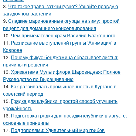
8.
Что такое трава 'заткни гузно'? Узнайте правду о
загадочном растении
9.
Сладкие маринованные огурцы на зиму: простой
рецепт для домашнего консервирования
10.
Чем примечателен храм Василия Блаженного
11.
Расписание выступлений группы 'Анимация' в
Коврове
12.
Почему фикус бенджамина сбрасывает листья:
причины и решения
13.
Хризантема Мультифлора Шаровидная: Полное
Руководство по Выращиванию
14.
Как развивалась промышленность в Кургане в
советский период
15.
Грядка для клубники: простой способ улучшить
урожайность
16.
Подготовка грядки для посадки клубники в августе:
основные принципы
17.
Под тополями: Удивительный мир грибов