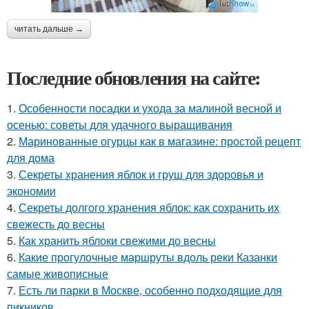
читать дальше →
Последние обновления на сайте:
1.
Особенности посадки и ухода за малиной весной и
осенью: советы для удачного выращивания
2.
Маринованные огурцы как в магазине: простой рецепт
для дома
3.
Секреты хранения яблок и груш для здоровья и
экономии
4.
Секреты долгого хранения яблок: как сохранить их
свежесть до весны
5.
Как хранить яблоки свежими до весны
6.
Какие прогулочные маршруты вдоль реки Казанки
самые живописные
7.
Есть ли парки в Москве, особенно подходящие для
пикников