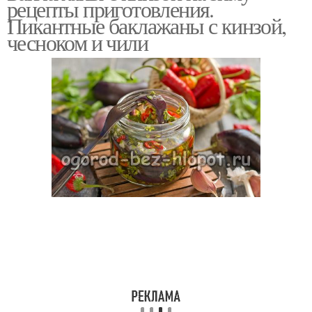
рецепты приготовления.
Пикантные баклажаны с кинзой,
чесноком и чили
Баклажаны с уксусом
Запеченные баклажаны
Баклажаны с
Баклажаны с морковью
помидорами
Салат из печеных
Баклажаны с зеленью
баклажанов
Баклажаны в уксусной
Жареные баклажаны
заливке