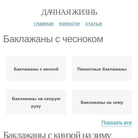
ДАЧНАЯ ЖИЗНЬ
главная
новости
статьи
Баклажаны с чесноком
Баклажаны с кинзой
Пикантные баклажаны
Баклажаны на скорую
Баклажаны на зиму
руку
Показать все
Баклажаны с кинзой на зиму
Баклажан с чесноком
Салат с баклажанами