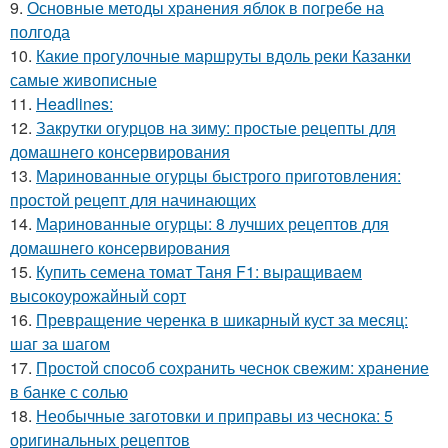
9.
Основные методы хранения яблок в погребе на
полгода
10.
Какие прогулочные маршруты вдоль реки Казанки
самые живописные
11.
Headlines:
12.
Закрутки огурцов на зиму: простые рецепты для
домашнего консервирования
13.
Маринованные огурцы быстрого приготовления:
простой рецепт для начинающих
14.
Маринованные огурцы: 8 лучших рецептов для
домашнего консервирования
15.
Купить семена томат Таня F1: выращиваем
высокоурожайный сорт
16.
Превращение черенка в шикарный куст за месяц:
шаг за шагом
17.
Простой способ сохранить чеснок свежим: хранение
в банке с солью
18.
Необычные заготовки и приправы из чеснока: 5
оригинальных рецептов