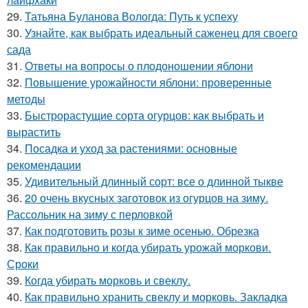
29.
Татьяна Буланова Вологда: Путь к успеху
30.
Узнайте, как выбрать идеальный саженец для своего
сада
31.
Ответы на вопросы о плодоношении яблони
32.
Повышение урожайности яблони: проверенные
методы
33.
Быстрорастущие сорта огурцов: как выбрать и
вырастить
34.
Посадка и уход за растениями: основные
рекомендации
35.
Удивительный длинный сорт: все о длинной тыкве
36.
20 очень вкусных заготовок из огурцов на зиму.
Рассольник на зиму с перловкой
37.
Как подготовить розы к зиме осенью. Обрезка
38.
Как правильно и когда убирать урожай моркови.
Сроки
39.
Когда убирать морковь и свеклу.
40.
Как правильно хранить свеклу и морковь. Закладка