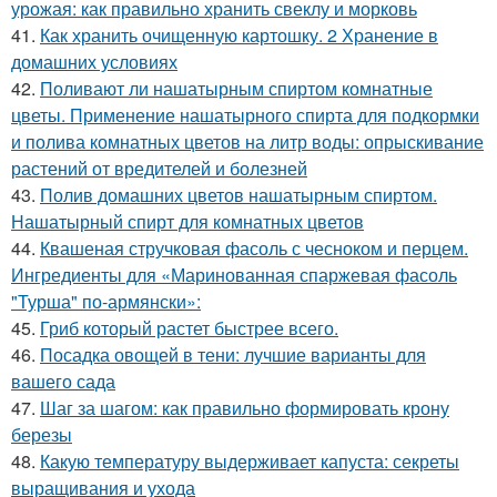
урожая: как правильно хранить свеклу и морковь
41.
Как хранить очищенную картошку. 2 Хранение в
домашних условиях
42.
Поливают ли нашатырным спиртом комнатные
цветы. Применение нашатырного спирта для подкормки
и полива комнатных цветов на литр воды: опрыскивание
растений от вредителей и болезней
43.
Полив домашних цветов нашатырным спиртом.
Нашатырный спирт для комнатных цветов
44.
Квашеная стручковая фасоль с чесноком и перцем.
Ингредиенты для «Маринованная спаржевая фасоль
"Турша" по-армянски»:
45.
Гриб который растет быстрее всего.
46.
Посадка овощей в тени: лучшие варианты для
вашего сада
47.
Шаг за шагом: как правильно формировать крону
березы
48.
Какую температуру выдерживает капуста: секреты
выращивания и ухода