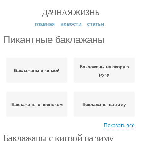
ДАЧНАЯ ЖИЗНЬ
главная
новости
статьи
Пикантные баклажаны
Баклажаны на скорую
Баклажаны с кинзой
руку
Баклажаны с чесноком
Баклажаны на зиму
Показать все
Баклажаны с кинзой на зиму
Баклажаны в уксусной
Баклажаны с уксусом