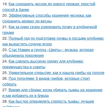
19.
Как сохранить чеснок до нового урожая: простой
способ в банке
20.
Эффективные способы хранения чеснока: как
сохранить аромат до весны
21.
Как за один сезон оздоровить почву в клубничной
грядке
22.
Полный гид по подготовке почвы и посадке клубники:
как вырастить сочную ягоду
23.
Стас Намин и группа «Цветы»: музыка, которая
объединила поколения
24.
Как сделать высокую грядку для клубники:
преимущества и советы
25.
Удивительное открытие: как я нашла грибы на тополе
26.
Под тополями: 5 видов грибов, которые стоит
собрать
27.
Время для сборки: когда убирать тыквы на хранение
и как добавить их в блюда
28.
Как быстро определить спелость тыквы: лучшие
лайфхаки