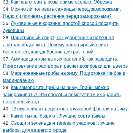
33.
Как подготовить розы к зиме осенью. Обрезка
34.
Можно ли поливать саженцы перед заморозками.
Надо ли поливать растения перед заморозками?
35.
Луковичные в корзине: простой способ посадить
луковицы
36.
Нашатырный спирт, как удобрение и полезная
азотная подкормка. Почему нашатырный спирт
бесполезен, как удобрение для растений
37.
Аммиак для комнатных растений, как разводить.
Приготовление раствора и расчет дозировки для цветов
38.
Маринованные грибы на зиму. Подготовка грибов к
маринованию
39.
Как заморозить грибы на зиму. Грибы можно
замораживать? Эти способы помогут вам их хранить
почти целый год
40.
12 вкуснейших рецептов стручковой фасоли на зиму.
41.
Какие тыквы бывают. Лучшие сорта тыквы
42.
Овощи и зелень для теневых участков: лучшие
выборы для вашего огорода