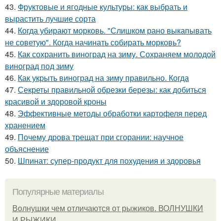
43.
Фруктовые и ягодные культуры: как выбрать и
вырастить лучшие сорта
44.
Когда убирают морковь. "Слишком рано выкапывать
не советую". Когда начинать собирать морковь?
45.
Как сохранить виноград на зиму. Сохраняем молодой
виноград под зиму
46.
Как укрыть виноград на зиму правильно. Когда
47.
Секреты правильной обрезки березы: как добиться
красивой и здоровой кроны
48.
Эффективные методы обработки картофеля перед
хранением
49.
Почему дрова трещат при сгорании: научное
объяснение
50.
Шпинат: супер-продукт для похудения и здоровья
Популярные материалы
Волнушки чем отличаются от рыжиков. ВОЛНУШКИ
И РЫЖИКИ