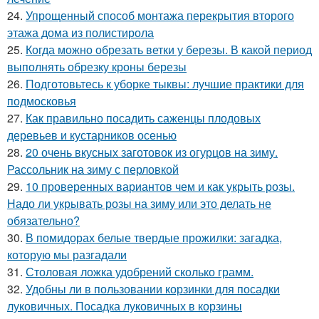
24.
Упрощенный способ монтажа перекрытия второго
этажа дома из полистирола
25.
Когда можно обрезать ветки у березы. В какой период
выполнять обрезку кроны березы
26.
Подготовьтесь к уборке тыквы: лучшие практики для
подмосковья
27.
Как правильно посадить саженцы плодовых
деревьев и кустарников осенью
28.
20 очень вкусных заготовок из огурцов на зиму.
Рассольник на зиму с перловкой
29.
10 проверенных вариантов чем и как укрыть розы.
Надо ли укрывать розы на зиму или это делать не
обязательно?
30.
В помидорах белые твердые прожилки: загадка,
которую мы разгадали
31.
Столовая ложка удобрений сколько грамм.
32.
Удобны ли в пользовании корзинки для посадки
луковичных. Посадка луковичных в корзины