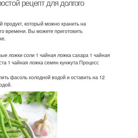
учковой фасоли
остой рецепт для долгого
й продукт, который можно хранить на
оль в маринаде
Фасоль с кабачками
ого времени. Вы можете приготовить
ке.
Фасоль в
овые ложки соли 1 чайная ложка сахара 1 чайная
ервации на зиму
консервированном
ста 1 чайная ложка семян кунжута Процесс
виде
лить фасоль холодной водой и оставить на 12
Салат из стручковой
одой.
соли с овощами
фасоли
ецепт на зиму
Квашеная фасоль