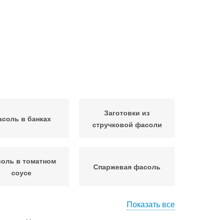
Заготовки из
соль в банках
стручковой фасоли
оль в томатном
Спаржевая фасоль
соусе
Показать все
аринады для
Фасоль с овощами