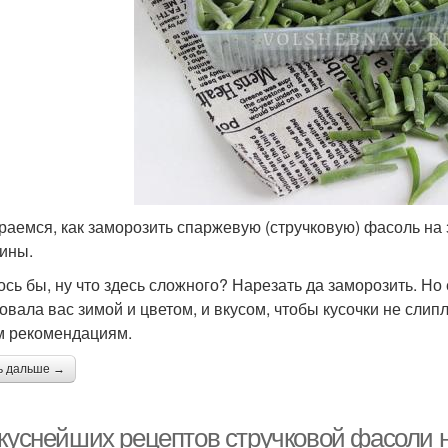
Фасоль со свежими
Фасоли в томате
помидорами
Салат с фасолью
Баклажаны на зиму
раемся, как заморозить спаржевую (стручковую) фасоль на з
ины.
иготовлениясалат со
паржевой фасолью
ось бы, ну что здесь сложного? Нарезать да заморозить. Но
овала вас зимой и цветом, и вкусом, чтобы кусочки не слип
 рекомендациям.
ь дальше →
вкуснейших рецептов стручковой фасоли н