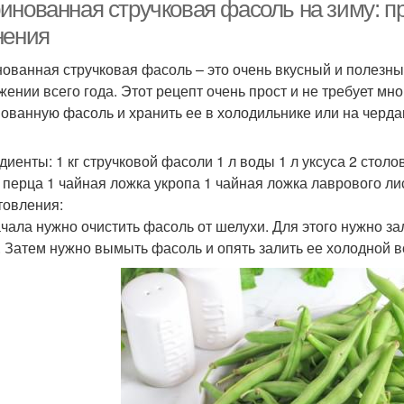
маринованием
стр
инованная стручковая фасоль на зиму: пр
нения
ованная стручковая фасоль – это очень вкусный и полезны
Фасоль с перцем
Фасоль с помидорами
Фас
жении всего года. Этот рецепт очень прост и не требует мн
ованную фасоль и хранить ее в холодильнике или на черда
Икра из спаржевой
диенты: 1 кг стручковой фасоли 1 л воды 1 л уксуса 2 стол
Капуста на зиму
Конс
фасоли
 перца 1 чайная ложка укропа 1 чайная ложка лаврового ли
товления:
ачала нужно очистить фасоль от шелухи. Для этого нужно за
. Затем нужно вымыть фасоль и опять залить ее холодной в
соли для улучшения
Фасоль к заморозке
Фа
Фасоли без
Фасоль с морковью
Р
стерилизации