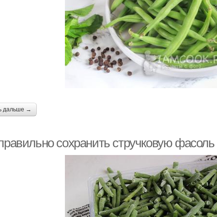
Фасоль к
Лечо из спаржевой
Леч
консервированию
фасоли
Турша на зиму
Заготовки на зиму
Ту
обио из стручковой
Зеленая фасоль
стр
ь дальше →
фасоли
 правильно сохранить стручковую фасоль
алат из спаржевой
Лечо со стручковой
Фа
фасоли
фасолью
Фасоли с ветчиной
Фасоли с курицей
Фа