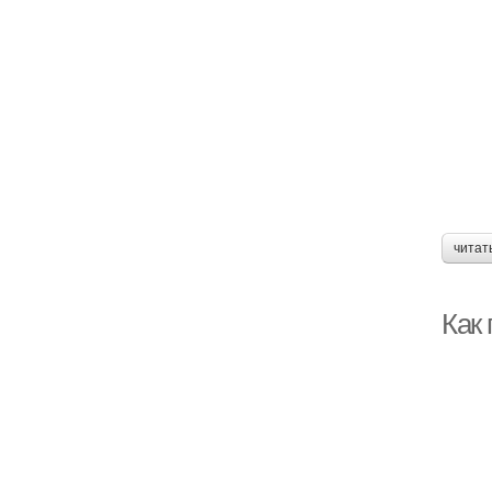
Л
читат
Как
С