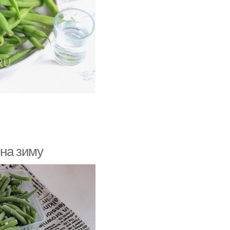
о из стручковой
Туршевая фасоль
фасоли
рша из фасоли
Лобио на зиму
учковая фасоль
Фасоль с чесноком
 на зиму
Салаты из стручковой
соль в томате
фасоли
соли с зеленью
Соус на зиму