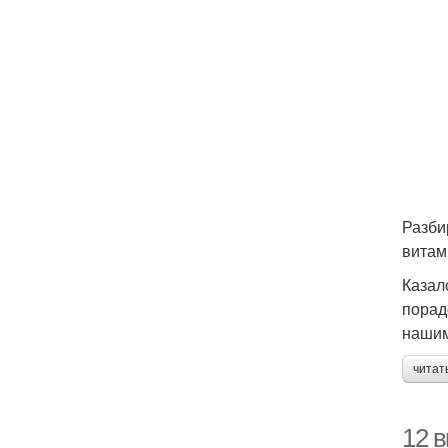
Разби
витам
Пр
с
Казал
порад
нашим
читат
12 