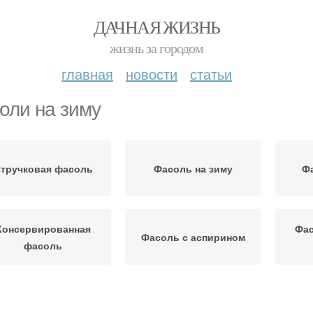
ДАЧНАЯ ЖИЗНЬ
жизнь за городом
главная
новости
статьи
оли на зиму
тручковая фасоль
Фасоль на зиму
Фа
Консервированная
Фас
Фасоль с аспирином
фасоль
Фасоль перед
М
Фасоль с томатами