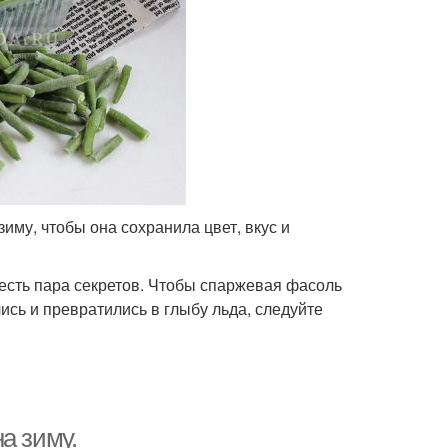
Консервы из спаржевой
Перец на зиму
фасоли
Фасоль в домашних
Салат на зиму
условиях
иму, чтобы она сохранила цвет, вкус и
 есть пара секретов. Чтобы спаржевая фасоль
лись и превратились в глыбу льда, следуйте
а зиму.