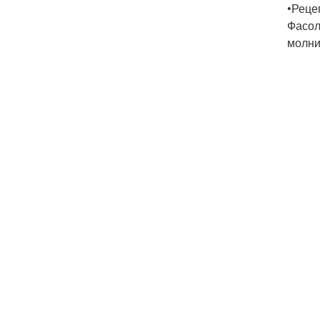
•Реце
Фасол
молни