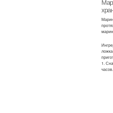
Мар
хра
Марин
протя
марин
Ингре
ложка
приго
1. Сн
часов
Фа