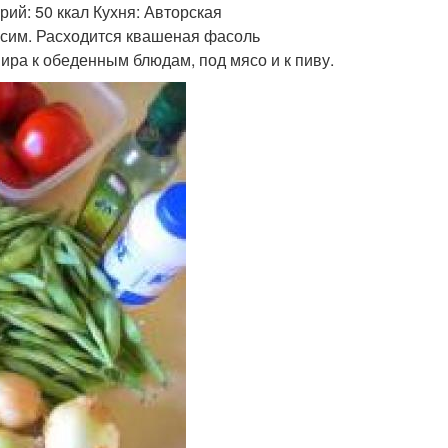
ий: 50 ккал Кухня: Авторская
васим. Расходится квашеная фасоль
нира к обеденным блюдам, под мясо и к пиву.