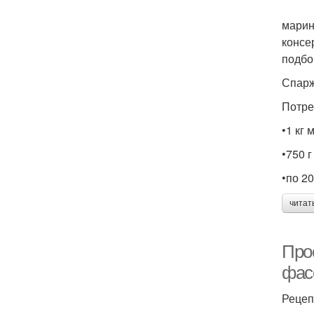
марин
консе
подбо
Спарж
Потре
•1 кг
•750 
•по 20
читат
Про
фас
Рецеп