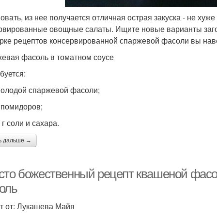
овать, из нее получается отличная острая закуска - не хуж
рвированные овощные салаты. Ищите новые варианты заго
рке рецептов консервированной спаржевой фасоли вы нав
евая фасоль в томатном соусе
буется:
 молодой спаржевой фасоли;
г помидоров;
 г соли и сахара.
ь дальше →
сто божественный рецепт квашеной фасо
оль
т от: Лукашева Майя