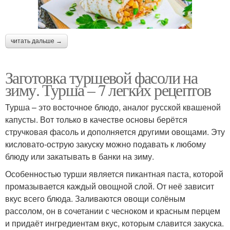
Фасоль со свежими
Турша из фасоли
помидорами
читать дальше →
Заготовка туршевой фасоли на
Фасоли с овощами
зиму. Турша – 7 легких рецептов
Турша – это восточное блюдо, аналог русской квашеной
капусты. Вот только в качестве основы берётся
стручковая фасоль и дополняется другими овощами. Эту
кисловато-острую закуску можно подавать к любому
блюду или закатывать в банки на зиму.
Особенностью турши является пикантная паста, которой
промазывается каждый овощной слой. От неё зависит
вкус всего блюда. Заливаются овощи солёным
рассолом, он в сочетании с чесноком и красным перцем
и придаёт ингредиентам вкус, которым славится закуска.