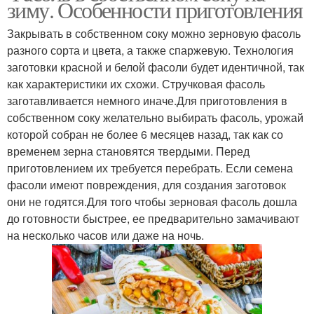
зиму. Особенности приготовления
Фасоли без
Консервированная
Закрывать в собственном соку можно зерновую фасоль
стерилизации
картошка
разного сорта и цвета, а также спаржевую. Технология
заготовки красной и белой фасоли будет идентичной, так
как характеристики их схожи. Стручковая фасоль
заготавливается немного иначе.Для приготовления в
Консервированный
Консервированная
собственном соку желательно выбирать фасоль, урожай
картофель
кукуруза
которой собран не более 6 месяцев назад, так как со
временем зерна становятся твердыми. Перед
приготовлением их требуется перебрать. Если семена
фасоли имеют повреждения, для создания заготовок
Тушеная фасоль
Фасоль с кетчупом
они не годятся.Для того чтобы зерновая фасоль дошла
до готовности быстрее, ее предварительно замачивают
на несколько часов или даже на ночь.
Консервы из спаржевой
Квашеная фасоль
фасоли