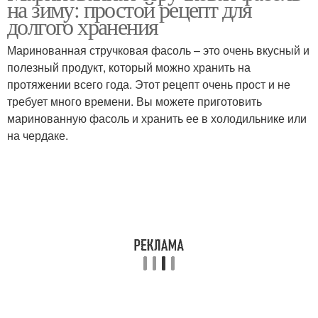
на зиму: простой рецепт для
стручковой фасоли
долгого хранения
Маринованная стручковая фасоль – это очень вкусный и
Фасоль в томатном
полезный продукт, который можно хранить на
Спаржевая фасоль
соусе
протяжении всего года. Этот рецепт очень прост и не
требует много времени. Вы можете приготовить
маринованную фасоль и хранить ее в холодильнике или
на чердаке.
Фасоль перед
Фасоль с томатами
маринованием
Маринады для
Фасоль в собственном
стручковой фасоли
соку
Салат из фасоли
Белая фасоль