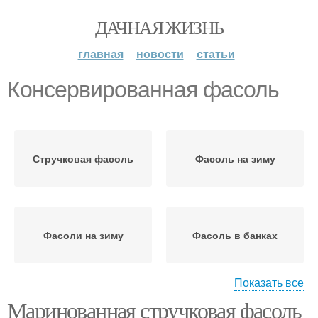
ДАЧНАЯ ЖИЗНЬ
главная
новости
статьи
Консервированная фасоль
Стручковая фасоль
Фасоль на зиму
Фасоли на зиму
Фасоль в банках
Показать все
Маринованная стручковая фасоль
Заготовки из
Фасоль с аспирином