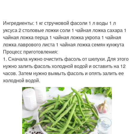
Фасоли в собственном
Ингредиенты: 1 кг стручковой фасоли 1 л воды 1 л
Фасоль в томате
соку
уксуса 2 столовые ложки соли 1 чайная ложка сахара 1
чайная ложка перца 1 чайная ложка укропа 1 чайная
ложка лаврового листа 1 чайная ложка семян кунжута
Процесс приготовления:
Фасоли в домашних
Фасоли в томате
1. Сначала нужно очистить фасоль от шелухи. Для этого
условиях
нужно залить фасоль холодной водой и оставить на 12
часов. Затем нужно вымыть фасоль и опять залить ее
холодной водой.
Лобио из стручковой
Зеленая фасоль
фасоли
Салат из стручковой
стручковая фасоль
фасоли