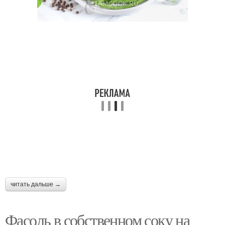
Салат из спаржевой
Фасоль с кабачками
фасоли
Лечо из спаржевой
Лечо со стручковой
фасоли
фасолью
Салаты из стручковой
Фасоли с ветчиной
фасоли
читать дальше →
Фасоли с курицей
Фасоли с зеленью
Фасоль в собственном соку на