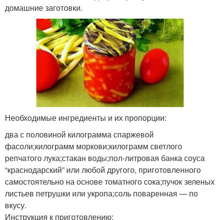
домашние заготовки.
Необходимые ингредиенты и их пропорции:
два с половиной килограмма спаржевой
фасоли;килограмм моркови;килограмм светлого
репчатого лука;стакан воды;пол-литровая банка соуса
“краснодарский” или любой другого, приготовленного
самостоятельно на основе томатного сока;пучок зеленых
листьев петрушки или укропа;соль поваренная — по
вкусу.
Инструкция к приготовлению: