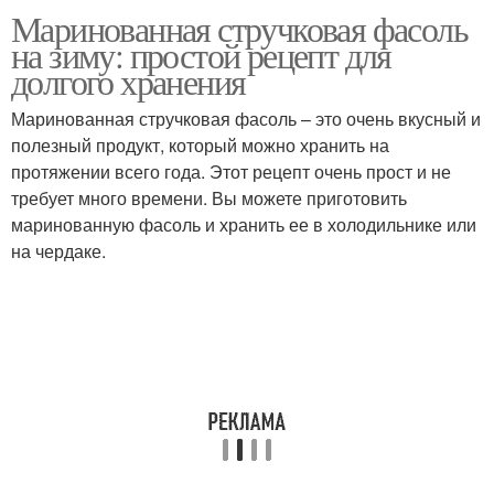
Маринованная стручковая фасоль
Заготовки из
Консервированная
на зиму: простой рецепт для
стручковой фасоли
фасоль
долгого хранения
Маринованная стручковая фасоль – это очень вкусный и
Фасоль в томатном
полезный продукт, который можно хранить на
Фасоль с аспирином
соусе
протяжении всего года. Этот рецепт очень прост и не
требует много времени. Вы можете приготовить
маринованную фасоль и хранить ее в холодильнике или
на чердаке.
Спаржевая фасоль
Фасоль с томатами
Фасоль перед
маринованием