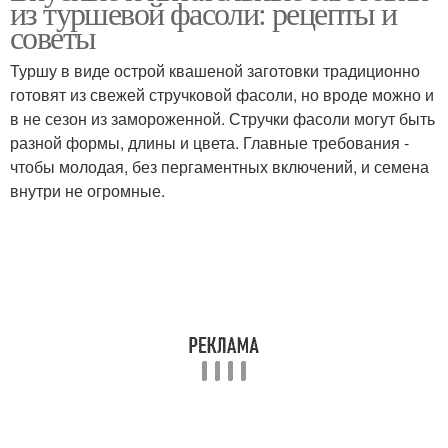
из туршевой фасоли: рецепты и
соку
советы
Туршу в виде острой квашеной заготовки традиционно
Консервированная
готовят из свежей стручковой фасоли, но вроде можно и
Фасоль на зиму
фасоль
в не сезон из замороженной. Стручки фасоли могут быть
разной формы, длины и цвета. Главные требования -
чтобы молодая, без пергаментных включений, и семена
внутри не огромные.
Белая фасоль
Стручковая фасоль
Фасоли в собственном
Фасоль в томате
соку
Фасоли в домашних
Фасоли в томате
условиях