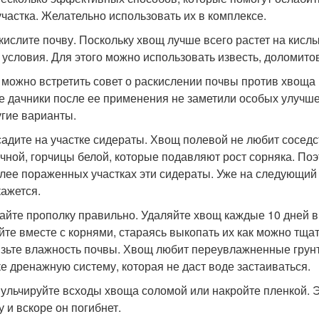
 участка. Желательно использовать их в комплексе.
скислите почву. Поскольку хвощ лучше всего растет на кис
 условия. Для этого можно использовать известь, доломитову
 можно встретить совет о раскислении почвы против хвощ
е дачники после ее применения не заметили особых улучше
угие варианты.
садите на участке сидераты. Хвощ полевой не любит соседс
чной, горчицы белой, которые подавляют рост сорняка. Поэ
лее пораженных участках эти сидераты. Уже на следующий 
кажется.
лайте прополку правильно. Удаляйте хвощ каждые 10 дней в
йте вместе с корнями, стараясь выкопать их как можно тща
изьте влажность почвы. Хвощ любит переувлажненные грунт
ке дренажную систему, которая не даст воде застаиваться.
мульчируйте всходы хвоща соломой или накройте пленкой. Э
у и вскоре он погибнет.