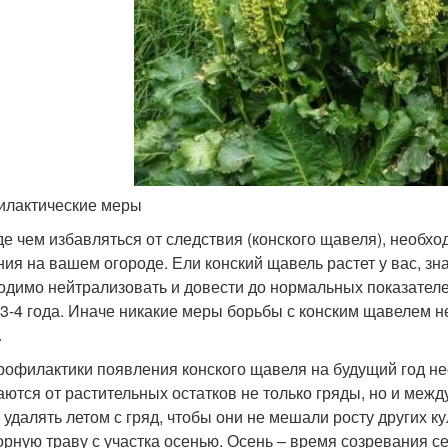
лактические меры
е чем избавляться от следствия (конского щавеля), необхо
ния на вашем огороде. Ели конский щавель растет у вас, з
одимо нейтрализовать и довести до нормальных показателе
 3-4 года. Иначе никакие меры борьбы с конским щавелем н
.
рофилактики появления конского щавеля на будущий год не
ются от растительных остатков не только гряды, но и межд
 удалять летом с гряд, чтобы они не мешали росту других к
орную траву с участка осенью. Осень – время созревания с