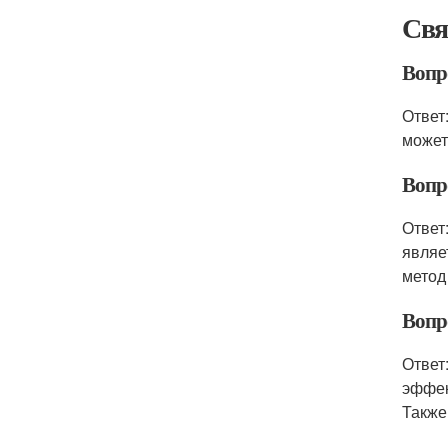
Свя
Вопр
Ответ
может
Вопр
Ответ
являе
метод
Вопр
Ответ
эффек
Также