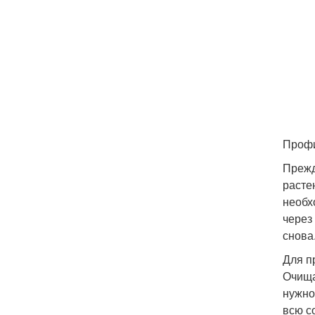
Профи
Прежд
расте
необх
через
снова
Для п
Очища
нужно
всю с