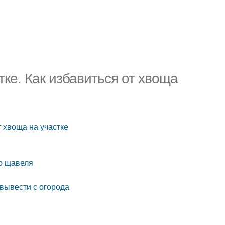
тке. Как избавиться от хвоща
т хвоща на участке
го щавеля
 вывести с огорода