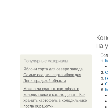
Кон
на 
Сод
К
Популярные материалы
Яблони сорта для северо запада.
С
Самые сладкие сорта яблок для
Г
Ленинградской области
С
Можно ли хранить картофель в
К
холодилькике и как это делать. Как
хранить картофель в холодильнике
после обработки