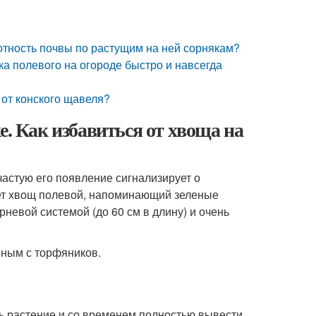
лотность почвы по растущим на ней сорнякам?
ка полевого на огороде быстро и навсегда
я от конского щавеля?
е. Как избавиться от хвоща на
астую его появление сигнализирует о
тет хвощ полевой, напоминающий зеленые
рневой системой (до 60 см в длину) и очень
нным с торфяников.
ь растение и со временем полностью вывести