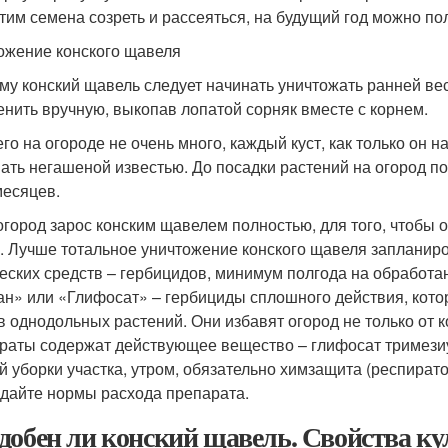
этим семена созреть и рассеяться, на будущий год можно п
ожение конского щавеля
му конский щавель следует начинать уничтожать ранней ве
енить вручную, выкопав лопатой сорняк вместе с корнем.
его на огороде не очень много, каждый куст, как только он 
ать негашеной известью. До посадки растений на огород п
месяцев.
огород зарос конским щавелем полностью, для того, чтобы 
. Лучше тотальное уничтожение конского щавеля запланиро
еских средств – гербицидов, минимум полгода на обработа
ан» или «Глифосат» – гербициды сплошного действия, котор
в однодольных растений. Они избавят огород не только от ко
раты содержат действующее вещество – глифосат тримезиу
й уборки участка, утром, обязательно химзащита (респирато
дайте нормы расхода препарата.
добен ли конский щавель. Свойства к