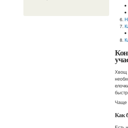
Н
К
К
Кон
уча
Хвощ 
необх
елочк
быстр
Чаще 
Как 
Есть 