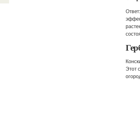
Ответ
эффек
расте
состо
Гер
Конск
Этот 
огоро