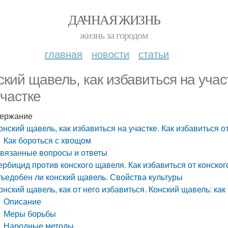
ДАЧНАЯ ЖИЗНЬ
жизнь за городом
главная
новости
статьи
ский щавель, как избавиться на учас
участке
ержание
онский щавель, как избавиться на участке. Как избавиться о
Как бороться с хвощом
вязанные вопросы и ответы
ербицид против конского щавеля. Как избавиться от конско
ъедобен ли конский щавель. Свойства культуры
онский щавель, как от него избавиться. Конский щавель: как
Описание
Меры борьбы
Народные методы