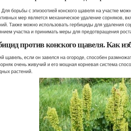
: Для борьбы с эпизоотией конского щавеля на участке мож
тивных мер является механическое удаление сорняков, в
ний. Также можно использовать гербициды для удаления со
янием участка и принимать меры для предотвращения роста
бицид против конского щавеля. Как из
ий щавель, если он завелся на огороде, способен размножа
сорняк очень живучий и его мощная корневая система спос
дных растений.