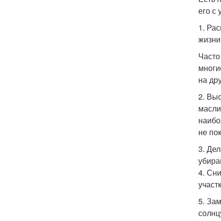
его с
1. Ра
жизни
Часто
многи
на др
2. Вы
масли
наибо
не по
3. Де
убира
4. Сн
участ
5. За
солнц