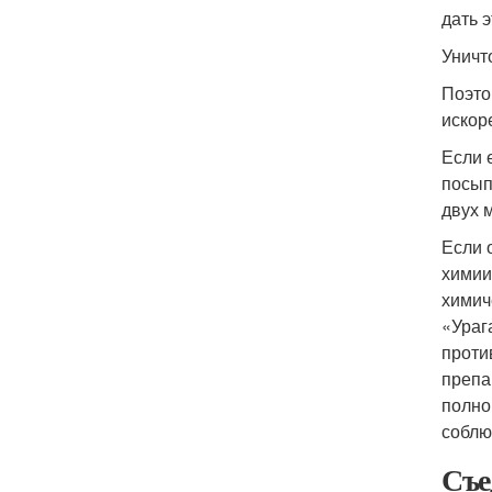
дать 
Уничт
Поэто
искор
Если 
посып
двух 
Если 
химии
химич
«Ураг
проти
препа
полно
соблю
Съе