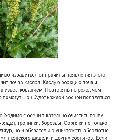
димо избавиться от причины появления этого
начит почва кислая. Кислую реакцию почвы
й известкованием. Повторять не реже, чем
е помогут – он будет каждой весной появляться
обходимо с осени тщательно очистить почву.
урядья, тропинки, борозды. Сорняки не только
ультур, но и обязательно уничтожать абсолютно
емян конского щавеля и других сорняков. Если