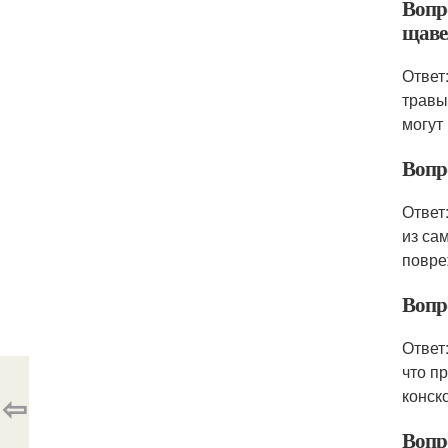
Вопр
щаве
Ответ
травы
могут
Вопр
Ответ
из са
повре
Вопр
Ответ
что п
конск
⇦
Вопр