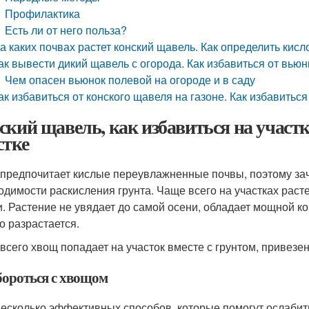
Профилактика
Есть ли от него польза?
а каких почвах растет конский щавель. Как определить кис
ак вывести дикий щавель с огорода. Как избавиться от вьюн
Чем опасен вьюнок полевой на огороде и в саду
ак избавиться от конского щавеля на газоне. Как избавитьс
ский щавель, как избавиться на участк
стке
предпочитает кислые переувлажненные почвы, поэтому зач
одимости раскисления грунта. Чаще всего на участках рас
и. Растение не увядает до самой осени, обладает мощной ко
о разрастается.
всего хвощ попадает на участок вместе с грунтом, привезе
бороться с хвощом
несколько эффективных способов, которые помогут ослабит