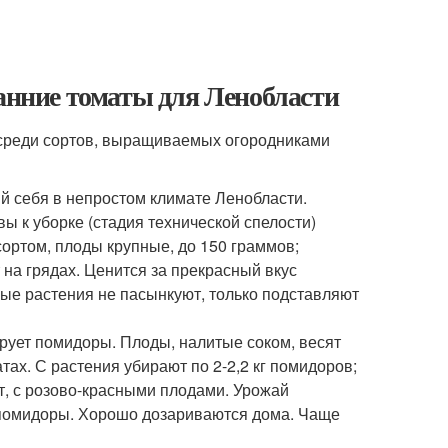
Ранние томаты для Ленобласти
 среди сортов, выращиваемых огородниками
й себя в непростом климате Ленобласти.
ы к уборке (стадия технической спелости)
ортом, плоды крупные, до 150 граммов;
 на грядах. Ценится за прекрасный вкус
вые растения не пасынкуют, только подставляют
ирует помидоры. Плоды, налитые соком, весят
тах. С растения убирают по 2-2,2 кг помидоров;
т, с розово-красными плодами. Урожай
 помидоры. Хорошо дозариваются дома. Чаще