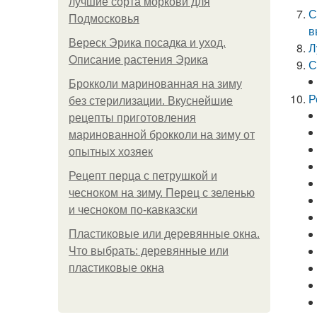
лучшие сорта моркови для
С
Подмосковья
в
Вереск Эрика посадка и уход.
Л
Описание растения Эрика
С
Брокколи маринованная на зиму
Р
без стерилизации. Вкуснейшие
рецепты приготовления
маринованной брокколи на зиму от
опытных хозяек
Рецепт перца с петрушкой и
чесноком на зиму. Перец с зеленью
и чесноком по-кавказски
Пластиковые или деревянные окна.
Что выбрать: деревянные или
пластиковые окна