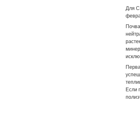
Для С
февра
Почва
нейтр
расте
минер
исклю
Перва
успеш
тепли
Если 
полиэ