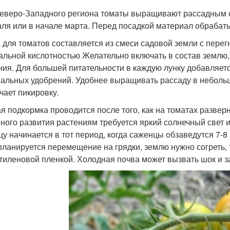
еверо-Западного региона томаты выращивают рассадным с
ля или в начале марта. Перед посадкой материал обрабат
 для томатов составляется из смеси садовой земли с перег
альной кислотностью Желательно включать в состав землю
ния. Для большей питательности в каждую лунку добавляет
альных удобрений. Удобнее выращивать рассаду в небольш
чает пикировку.
я подкормка проводится после того, как на томатах развер
ного развития растениям требуется яркий солнечный свет и
цу начинается в тот период, когда саженцы обзаведутся 7-8
планируется перемещение на грядки, землю нужно согреть,
тиленовой пленкой. Холодная почва может вызвать шок и з