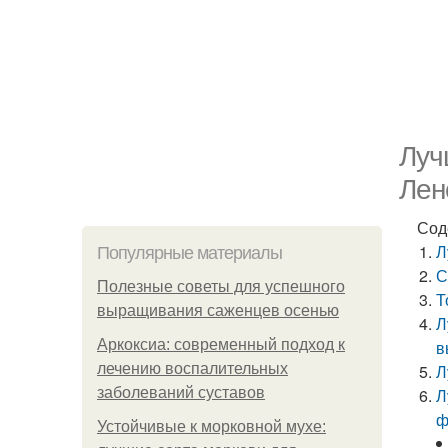
Луч
Лен
Сод
Л
Популярные материалы
С
Полезные советы для успешного
Т
выращивания саженцев осенью
Л
Аркоксиа: современный подход к
в
лечению воспалительных
Л
заболеваний суставов
Л
ф
Устойчивые к морковной мухе: