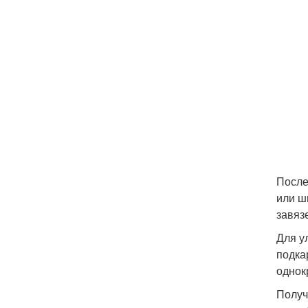
После
или ш
завяз
Для у
подка
однок
Получ