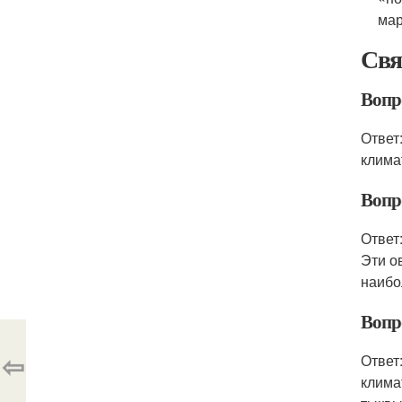
мар
Свя
Вопр
Ответ
климат
Вопр
Ответ
Эти о
наибо
Вопр
⇦
Ответ
клима