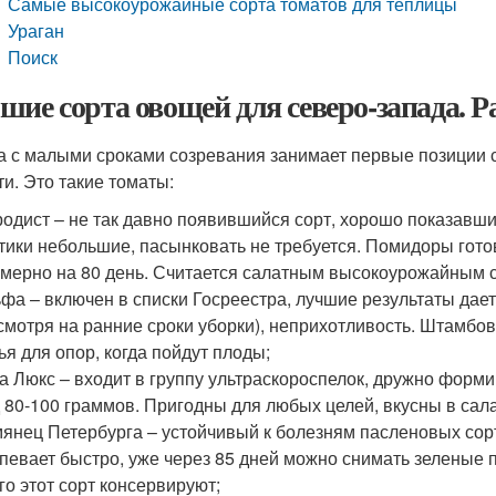
Самые высокоурожайные сорта томатов для теплицы
Ураган
Поиск
шие сорта овощей для северо-запада. 
а с малыми сроками созревания занимает первые позиции
ти. Это такие томаты:
одист – не так давно появившийся сорт, хорошо показавши
тики небольшие, пасынковать не требуется. Помидоры готов
мерно на 80 день. Считается салатным высокоурожайным с
фа – включен в списки Госреестра, лучшие результаты дает
смотря на ранние сроки уборки), неприхотливость. Штамбо
ья для опор, когда пойдут плоды;
а Люкс – входит в группу ультраскороспелок, дружно форм
 80-100 граммов. Пригодны для любых целей, вкусны в сала
янец Петербурга – устойчивый к болезням пасленовых сор
певает быстро, уже через 85 дней можно снимать зеленые
го этот сорт консервируют;