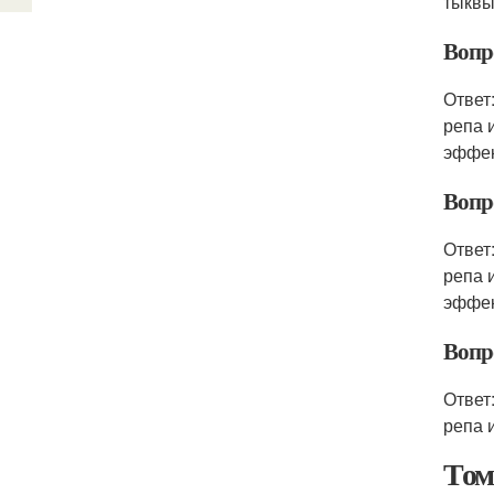
тыквы
Вопр
Ответ
репа 
эффек
Вопро
Ответ
репа 
эффек
Вопро
Ответ
репа 
Том