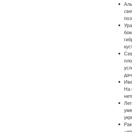
Алы
све
поэ
Ура
бок
гиб
кус
Сев
пло
усл
дач
Иве
На 
нет
Лет
уме
укр
Рак
«но