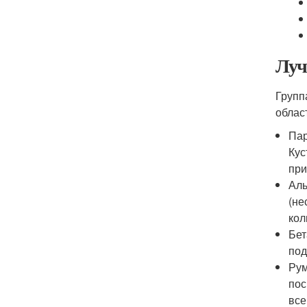
Луч
Групп
облас
Пар
Кус
при
Аль
(не
кол
Бет
под
Рум
пос
все