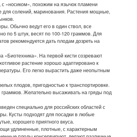
 с «носиком», похожим на язычок пламени
е для солений, маринования. Растения мощные,
ынков.
уры. Обычно ведут его в один ствол, все
о по 5 штук, весят по 100-120 граммов. Для
тов рекомендуется дать плодам дозреть на
а «Биотехника». На первой кисти созревают
ихотливое растение хорошо адаптировано к
ературы. Его легко вырастить даже неопытным
релых плодов, пригодностью к транспортировке.
0 граммов. Желательно высаживать на гряды под
ыведен специально для российских областей с
ы. Кусты подходят для посадки в любые
утые, хорошего приятного вкуса.
Овощи удлиненные, плотные, с характерным
овненные плоды консервируют, делают различные