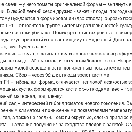
е свечи – у него томаты оригинальной формы – вытянутые,
чи. В любой летний сезон дружно «вяжет» плоды, пригодны
тому нуждаются в формировании (два ствола), обрезке пас
ган F1 – относится к группе кистевых разновидностей культ
овые пасынки убирают. Помидоры в кистях ровные, примерн
рида вкус приятный и по-настоящему помидорный. Для сала
тах, вкус будет слаще;
ерянин – томат, оригинатором которого является агрофирм
ды весом до 180 граммов, и это у штамбового сорта. Непр
овиям малой освещенности, пониженным показателям темп
никам. Сбор – через 92 дня, плоды зреют кистями;
т F1 – гибридная форма, отличается неплохой лежкостью з
мощных кустах формируются кисти с 5-6 плодами, вес – 15
каный материал, под пленку;
ний сад – интересный гибрид томатов нового поколения. В
ренным климатом и пониженными показателями температур
ытия, а также на грядки. Томаты округлые, слегка приплюсн
ета – название получил из-за сходства плодов с ракетой. 
сиком». Кожица с глянцем. По весу – 50-60 граммов. Выр