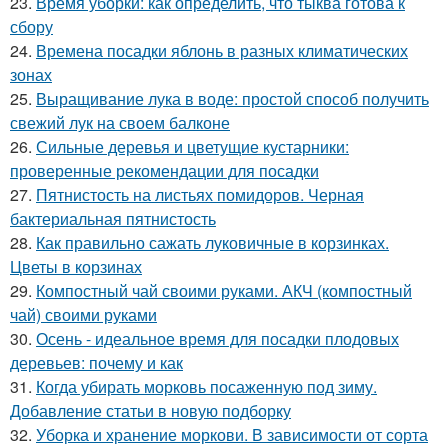
23.
Время уборки: как определить, что тыква готова к
сбору
24.
Времена посадки яблонь в разных климатических
зонах
25.
Выращивание лука в воде: простой способ получить
свежий лук на своем балконе
26.
Сильные деревья и цветущие кустарники:
проверенные рекомендации для посадки
27.
Пятнистость на листьях помидоров. Черная
бактериальная пятнистость
28.
Как правильно сажать луковичные в корзинках.
Цветы в корзинах
29.
Компостный чай своими руками. АКЧ (компостный
чай) своими руками
30.
Осень - идеальное время для посадки плодовых
деревьев: почему и как
31.
Когда убирать морковь посаженную под зиму.
Добавление статьи в новую подборку
32.
Уборка и хранение моркови. В зависимости от сорта