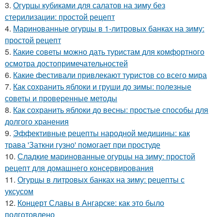
3.
Огурцы кубиками для салатов на зиму без
стерилизации: простой рецепт
4.
Маринованные огурцы в 1-литровых банках на зиму:
простой рецепт
5.
Какие советы можно дать туристам для комфортного
осмотра достопримечательностей
6.
Какие фестивали привлекают туристов со всего мира
7.
Как сохранить яблоки и груши до зимы: полезные
советы и проверенные методы
8.
Как сохранить яблоки до весны: простые способы для
долгого хранения
9.
Эффективные рецепты народной медицины: как
трава 'Заткни гузно' помогает при простуде
10.
Сладкие маринованные огурцы на зиму: простой
рецепт для домашнего консервирования
11.
Огурцы в литровых банках на зиму: рецепты с
уксусом
12.
Концерт Славы в Ангарске: как это было
подготовлено