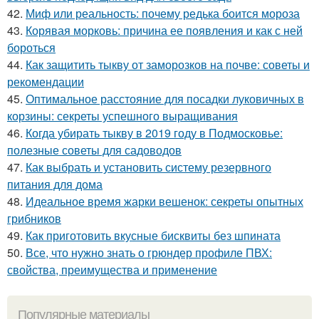
42.
Миф или реальность: почему редька боится мороза
43.
Корявая морковь: причина ее появления и как с ней
бороться
44.
Как защитить тыкву от заморозков на почве: советы и
рекомендации
45.
Оптимальное расстояние для посадки луковичных в
корзины: секреты успешного выращивания
46.
Когда убирать тыкву в 2019 году в Подмосковье:
полезные советы для садоводов
47.
Как выбрать и установить систему резервного
питания для дома
48.
Идеальное время жарки вешенок: секреты опытных
грибников
49.
Как приготовить вкусные бисквиты без шпината
50.
Все, что нужно знать о грюндер профиле ПВХ:
свойства, преимущества и применение
Популярные материалы