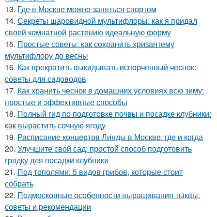
13.
Где в Москве можно заняться спортом
14.
Секреты шаровидной мультифлоры: как я придал
своей комнатной растению идеальную форму
15.
Простые советы: как сохранить хризантему
мультифлору до весны
16.
Как прекратить выкидывать испорченный чеснок:
советы для садоводов
17.
Как хранить чеснок в домашних условиях всю зиму:
простые и эффективные способы
18.
Полный гид по подготовке почвы и посадке клубники:
как вырастить сочную ягоду
19.
Расписание концертов Линды в Москве: где и когда
20.
Улучшите свой сад: простой способ подготовить
грядку для посадки клубники
21.
Под тополями: 5 видов грибов, которые стоит
собрать
22.
Подмосковные особенности выращивания тыквы:
советы и рекомендации