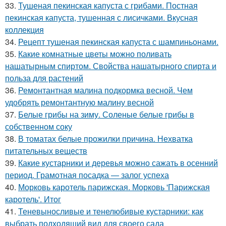
33.
Тушеная пекинская капуста с грибами. Постная
пекинская капуста, тушенная с лисичками. Вкусная
коллекция
34.
Рецепт тушеная пекинская капуста с шампиньонами.
35.
Какие комнатные цветы можно поливать
нашатырным спиртом. Свойства нашатырного спирта и
польза для растений
36.
Ремонтантная малина подкормка весной. Чем
удобрять ремонтантную малину весной
37.
Белые грибы на зиму. Соленые белые грибы в
собственном соку
38.
В томатах белые прожилки причина. Нехватка
питательных веществ
39.
Какие кустарники и деревья можно сажать в осенний
период. Грамотная посадка — залог успеха
40.
Морковь каротель парижская. Морковь 'Парижская
каротель'. Итог
41.
Теневыносливые и тенелюбивые кустарники: как
выбрать подходящий вид для своего сада