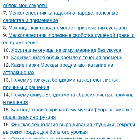
яблок: мои секреты
7.
Мелколепестник канадский в народе: полезные
свойства и применение
8.
Мокрица: как трава помогает при лечении суставов
9.
Мелколепестник: полезные свойства сушёной травы и
её применение
10.
Хрустящие огурцы на зиму: маринад без уксуса
11.
Как изменился облик Кремля с течения времени
12.
Какие парки Москвы предлагают катание на
аттракционах
13.
Почему у фикуса бенджамина желтеют листья:
причины и решения
14.
Почему фикус Бенджамина сбросил листья: причины
и решения
15.
Как подготовить хризантему мультифлора к зимовке:
пошаговая инструкция
16.
Финская технология выращивания клубники: секреты
высоких грядок для богатого урожая