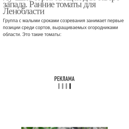
запада. Ранние томаты для
ленинградской области
грунта
Ленобласти
Группа с малыми сроками созревания занимает первые
позиции среди сортов, выращиваемых огородниками
Хорошие томаты
Томаты для теплицы
области. Это такие томаты:
Томаты для санкт
Томаты для теплиц
петербурга