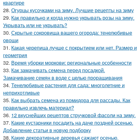
квартире
28.
Огурцы кусочками на зиму. Лучшие рецепты на зиму
29.
Как правильно и когда нужно укрывать розы на зиму.
Укрывать или не укрывать?
30.
Скрытые сокровища вашего огорода: тенелюбивые
овощи
31.
Какая черепица лучше с покрытием или нет. Размер и
геометрия
32.
Время уборки моркови: региональные особенности
33.
Как замачивать семена перед посадкой.
Замачивание семян в воде с целью проращивания
34.
Тенелюбивые растения для сада: многолетние и
неприхотливые
35.
Как выбрать семена из помидора для рассады. Как
правильно извлечь материал?
36.
12 вкуснейших рецептов стручковой фасоли на зиму.
37.
Какие кустарники посадить на даче поздней осенью.
Добавление статьи в новую подборку
38.
Какие декоративные деревья сажают осенью.