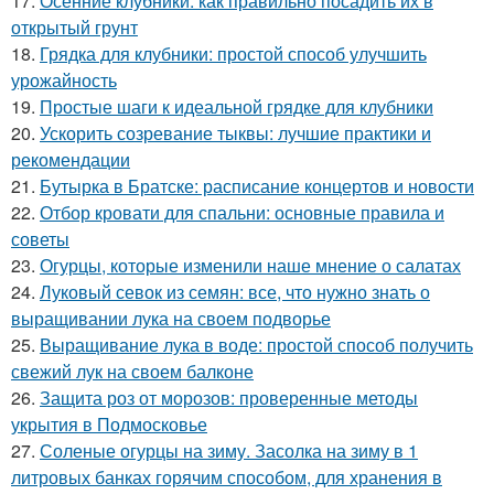
17.
Осенние клубники: как правильно посадить их в
открытый грунт
18.
Грядка для клубники: простой способ улучшить
урожайность
19.
Простые шаги к идеальной грядке для клубники
20.
Ускорить созревание тыквы: лучшие практики и
рекомендации
21.
Бутырка в Братске: расписание концертов и новости
22.
Отбор кровати для спальни: основные правила и
советы
23.
Огурцы, которые изменили наше мнение о салатах
24.
Луковый севок из семян: все, что нужно знать о
выращивании лука на своем подворье
25.
Выращивание лука в воде: простой способ получить
свежий лук на своем балконе
26.
Защита роз от морозов: проверенные методы
укрытия в Подмосковье
27.
Соленые огурцы на зиму. Засолка на зиму в 1
литровых банках горячим способом, для хранения в