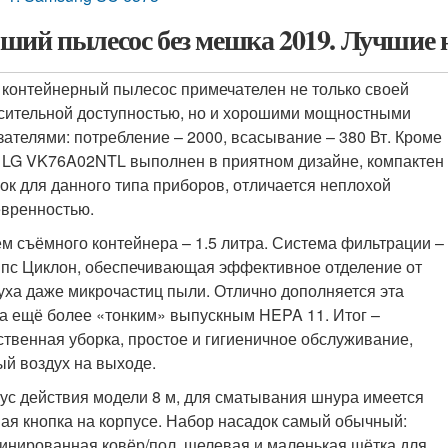
ший пылесос без мешка 2019. Лучшие 
 контейнерный пылесос примечателен не только своей
сительной доступностью, но и хорошими мощностными
зателями: потребление – 2000, всасывание – 380 Вт. Кроме
, LG VK76A02NTL выполнен в приятном дизайне, компактен
гок для данного типа приборов, отличается неплохой
вренностью.
м съёмного контейнера – 1.5 литра. Система фильтрации –
пс Циклон, обеспечивающая эффективное отделение от
уха даже микрочастиц пыли. Отлично дополняется эта
а ещё более «тонким» выпускным HEPA 11. Итог –
ственная уборка, простое и гигиеничное обслуживание,
ый воздух на выходе.
ус действия модели 8 м, для сматывания шнура имеется
ая кнопка на корпусе. Набор насадок самый обычный:
инированная ковёр/пол, щелевая и маленькая щётка для