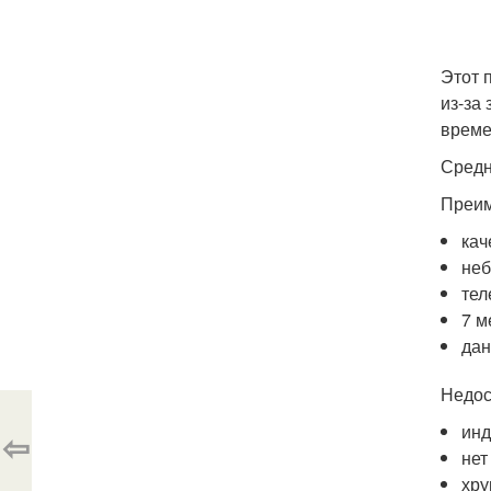
Этот 
из-за
време
Средн
Преим
кач
неб
тел
7 м
дан
Недос
инд
⇦
нет
хру