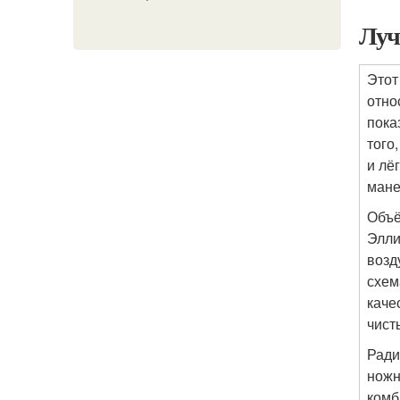
Луч
Этот
отно
пока
того
и лё
мане
Объё
Элли
возд
схем
каче
чист
Ради
ножн
комб