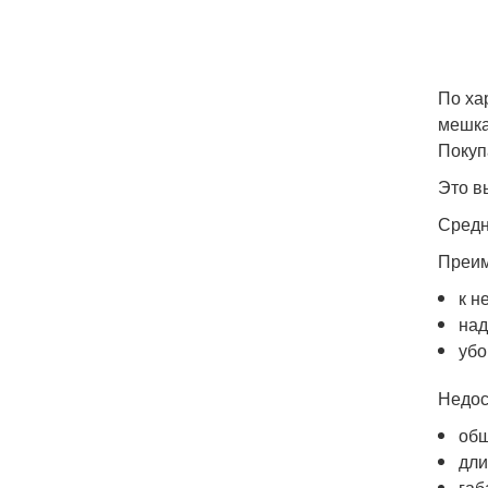
По ха
мешка
Покуп
Это в
Средн
Преим
к н
над
убо
Недос
общ
дли
габ