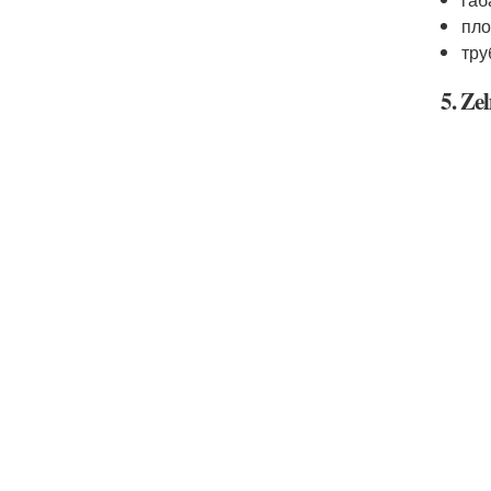
пло
тру
5. Ze