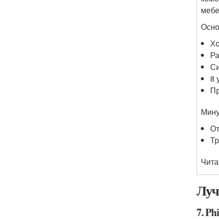
мебе
Осно
Хо
Ра
Си
8 
Пр
Мину
От
Тр
Чита
Луч
7. Ph