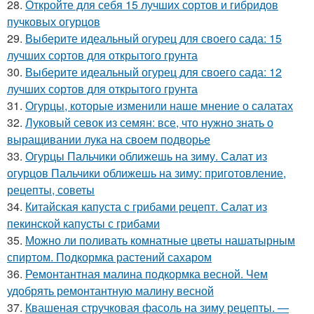
28.
Откройте для себя 15 лучших сортов и гибридов
пучковых огурцов
29.
Выберите идеальный огурец для своего сада: 15
лучших сортов для открытого грунта
30.
Выберите идеальный огурец для своего сада: 12
лучших сортов для открытого грунта
31.
Огурцы, которые изменили наше мнение о салатах
32.
Луковый севок из семян: все, что нужно знать о
выращивании лука на своем подворье
33.
Огурцы Пальчики оближешь на зиму. Салат из
огурцов Пальчики оближешь на зиму: приготовление,
рецепты, советы
34.
Китайская капуста с грибами рецепт. Салат из
пекинской капусты с грибами
35.
Можно ли поливать комнатные цветы нашатырным
спиртом. Подкормка растений сахаром
36.
Ремонтантная малина подкормка весной. Чем
удобрять ремонтантную малину весной
37.
Квашеная стручковая фасоль на зиму рецепты. —