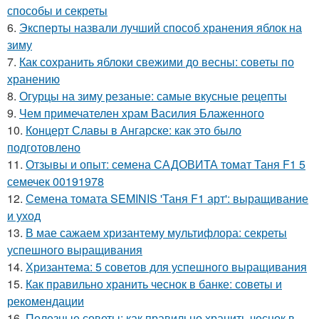
способы и секреты
6.
Эксперты назвали лучший способ хранения яблок на
зиму
7.
Как сохранить яблоки свежими до весны: советы по
хранению
8.
Огурцы на зиму резаные: самые вкусные рецепты
9.
Чем примечателен храм Василия Блаженного
10.
Концерт Славы в Ангарске: как это было
подготовлено
11.
Отзывы и опыт: семена САДОВИТА томат Таня F1 5
семечек 00191978
12.
Семена томата SEMINIS 'Таня F1 арт': выращивание
и уход
13.
В мае сажаем хризантему мультифлора: секреты
успешного выращивания
14.
Хризантема: 5 советов для успешного выращивания
15.
Как правильно хранить чеснок в банке: советы и
рекомендации
16.
Полезные советы: как правильно хранить чеснок в