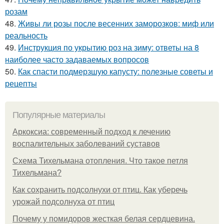
розам
48.
Живы ли розы после весенних заморозков: миф или
реальность
49.
Инструкция по укрытию роз на зиму: ответы на 8
наиболее часто задаваемых вопросов
50.
Как спасти подмерзшую капусту: полезные советы и
рецепты
Популярные материалы
Аркоксиа: современный подход к лечению
воспалительных заболеваний суставов
Схема Тихельмана отопления. Что такое петля
Тихельмана?
Как сохранить подсолнухи от птиц. Как уберечь
урожай подсолнуха от птиц
Почему у помидоров жесткая белая сердцевина.