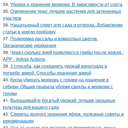
34.
Уборка и хранение моркови. В зависимости от сорта
35.
Озеленение тени: лучшие растения для затененных
участков
36.
Нашатырный спирт для сада и огорода. Добавление
статьи в новую подборку
37.
Подкормка рассады и комнатных цветов.
Органические удобрения
38.
Через сколько дней появляются грибы после дождя..
APP - Article Actions
39.
3 способа, как сохранить урожай винограда в
погребе зимой. Способы хранения зимой
40.
Когда убирать морковь с грядки на хранение в
сибири. Общие правила уборки свеклы и моркови с
грядки
41.
Выращивайте богатый урожай: лучшие овощные
культуры для вашего сада
42.
Секреты долгого хранения яблок: полезные советы и
рекомендации
43.
Шаг за шагом: как правильно формировать крону