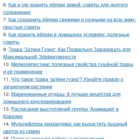
6.
Как и где хранить яблоки зимой: советы для долгого
сохранения
7.
Как сохранить яблоки свежими и сочными на всю зиму:
простые советы
8.
Как хранить яблоки в домашних условиях: полезные
советы
9.
Трава 'Заткни Гузно': Как Правильно Заваривать для
Максимальной Эффективности
10.
Мелколепестник: полезные свойства сушёной травы
и её применение
11.
Что такое трава 'заткни гузно'? Узнайте правду о
загадочном растении
12.
Маринованные огурцы: 8 лучших рецептов для
домашнего консервирования
13.
Расписание выступлений группы 'Анимация' в
Коврове
14.
Мультифлора хризантема: как вырастить пышный
цветок из семян
15.
Первые осенние работы с маточниками