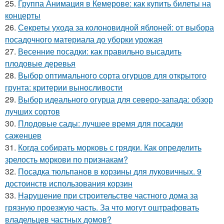
25.
Группа Анимация в Кемерове: как купить билеты на
концерты
26.
Секреты ухода за колоновидной яблоней: от выбора
посадочного материала до уборки урожая
27.
Весенние посадки: как правильно высадить
плодовые деревья
28.
Выбор оптимального сорта огурцов для открытого
грунта: критерии выносливости
29.
Выбор идеального огурца для северо-запада: обзор
лучших сортов
30.
Плодовые сады: лучшее время для посадки
саженцев
31.
Когда собирать морковь с грядки. Как определить
зрелость моркови по признакам?
32.
Посадка тюльпанов в корзины для луковичных. 9
достоинств использования корзин
33.
Нарушение при строительстве частного дома за
грязную проезжую часть. За что могут оштрафовать
владельцев частных домов?