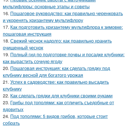
мультифлоры: основные этапы и советы
16.
Пошаговое руководство: как правильно черенковать
и укоренять хризантему мультифлору
17.
Как подготовить хризантему мультифлора к зимовке:
пошаговая инструкция
18.
Свежий чеснок надолго: как правильно хранить
очищенный чеснок
19.
Полный гид по подготовке почвы и посадке клубники:
как вырастить сочную ягоду
20.
Пошаговая инструкция: как сделать грядку под
клубнику весной для богатого урожая
21.
Успех в садоводстве: как правильно высадить
клубнику
22.
Как сделать грядки для клубники своими руками
23.
Грибы под тополями: как отличить съедобные от
ядовитых
24.
Под тополями: 5 видов грибов, которые стоит
собрать