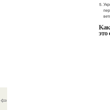
Укр
пер
вет
Как
это
⇦