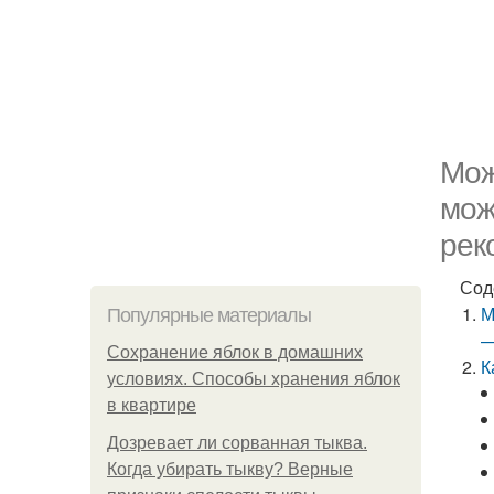
Мож
мож
рек
Сод
М
Популярные материалы
—
Сохранение яблок в домашних
К
условиях. Способы хранения яблок
в квартире
Дозревает ли сорванная тыква.
Когда убирать тыкву? Верные