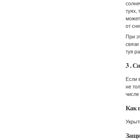
солне
туях,
может
от сне
При э
связи
туя р
3 . 
Если 
не то
числе
Как 
Укрыт
Защи