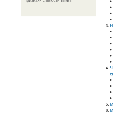
признаки спелости тыквы
Н
Ч
с
М
М