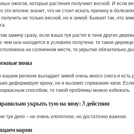
чных ожогов, которые растения получают весной. И если в
 то это вполне значит, что не стоит искать причину в болез
 получить не только весной, но и зимой. Бывает так ,что зи
га.
том замечу сразу, если ваша туя растет в тени других дерев
 с чем она находится в условиях полутени, то такое деревц
асположена на солнечном месте, то укрытие обязательно до
Снежные зимы
в вашем регионе выпадает зимой очень много снега и есть рис
лько деформирует крону, но и вызовет спревание хвои. Есл
 каркасным способом, то такой проблемы можно избежать.
правильно укрыть тую на зиму: 3 действия
ие туи дело – не очень хлопотное, но достаточно важное.
щаем корни