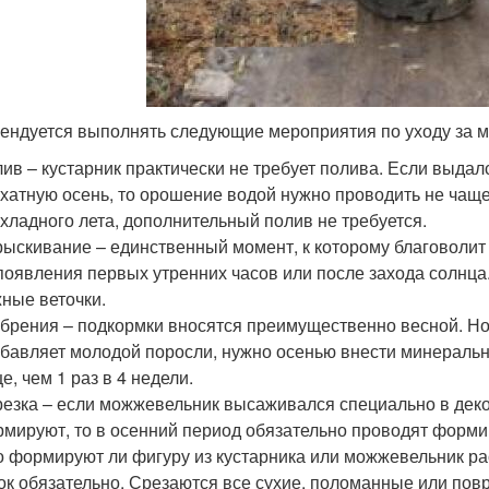
ендуется выполнять следующие мероприятия по уходу за 
ив – кустарник практически не требует полива. Если выдал
хатную осень, то орошение водой нужно проводить не чаще 
хладного лета, дополнительный полив не требуется.
ыскивание – единственный момент, к которому благоволи
появления первых утренних часов или после захода солнца
ные веточки.
брения – подкормки вносятся преимущественно весной. Но е
бавляет молодой поросли, нужно осенью внести минераль
е, чем 1 раз в 4 недели.
езка – если можжевельник высаживался специально в деко
мируют, то в осенний период обязательно проводят форми
о формируют ли фигуру из кустарника или можжевельник ра
ок обязательно. Срезаются все сухие, поломанные или пов