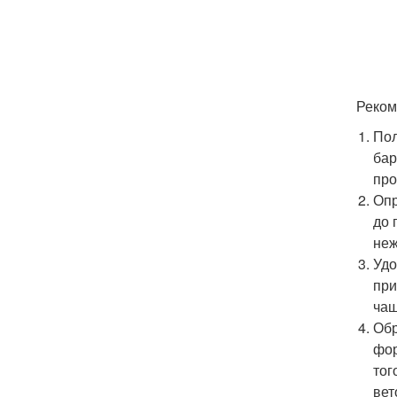
Реком
Пол
бар
про
Опр
до 
неж
Удо
при
чащ
Обр
фор
тог
вет