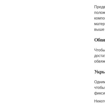
Предв
полож
компо
матер
выше 
Обвя
Чтобы
доста
обвяж
Укры
Одним
чтобы
фикси
Некот