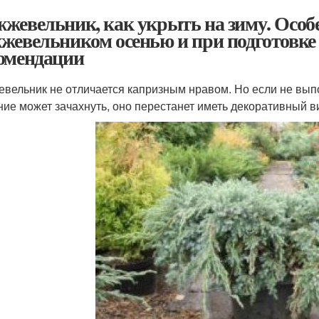
жевельник, как укрыть на зиму. Особе
жевельником осенью и при подготовке 
омендации
вельник не отличается капризным нравом. Но если не вып
ние может зачахнуть, оно перестанет иметь декоративный ви