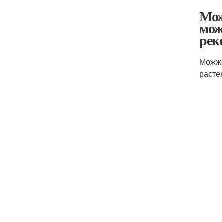
Мож
мож
рек
Можже
расте