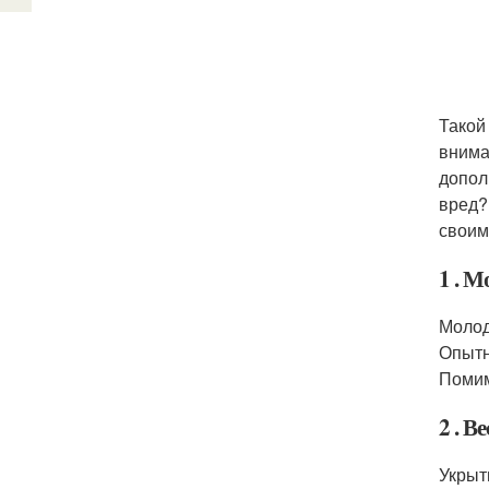
Такой
внима
допол
вред?
своим
1 . 
Молод
Опытн
Помим
2 . В
Укрыт