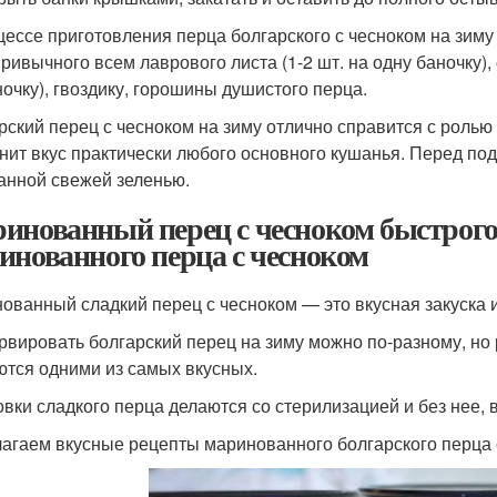
цессе приготовления перца болгарского с чесноком на зим
привычного всем лаврового листа (1-2 шт. на одну баночку)
ночку), гвоздику, горошины душистого перца.
рский перец с чесноком на зиму отлично справится с ролью
нит вкус практически любого основного кушанья. Перед по
анной свежей зеленью.
инованный перец с чесноком быстрого
инованного перца с чесноком
ованный сладкий перец с чесноком — это вкусная закуска 
рвировать болгарский перец на зиму можно по-разному, но
ются одними из самых вкусных.
овки сладкого перца делаются со стерилизацией и без нее,
агаем вкусные рецепты маринованного болгарского перца с