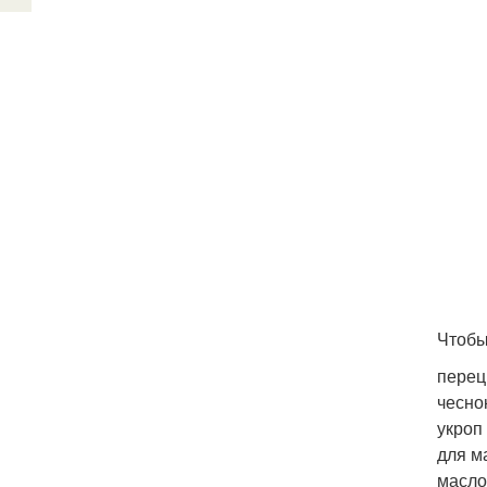
Чтобы
перец 
чеснок
укроп
для м
масло