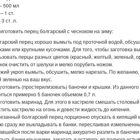
– 500 мл
– 1 ст.
 3 ст. л.
риготовить перец болгарский с чесноком на зиму:
лгарский перец хорошо вымыть под проточной водой, обсуши
ками или крупными кусочками. Для того, чтобы заготовка в
ьзовать перцы разных цветов (красный, желтый, зеленый, о
снок очистить от шелухи и мелко порубить ножом.
ежий укроп вымыть, обсушить, мелко нарезать. По желанию,
й зеленью на ваш вкус.
дготовить (простерилизовать) баночки и крышки. Из данного
иться примерно 5 баночек объемом 0,7 л.
иготовить маринад. Для этого в кастрюле смешать столовый 
тить кастрюлю на огонь и довести жидкость до кипения.
резанный болгарский перец порционно опускать в кипящий м
ю сразу же выкладывать в банки, переслаивая измельченны
тавшийся после варки маринад аккуратно разлить в баночки
крыть банки крышками, закатать и оставить до полного осты