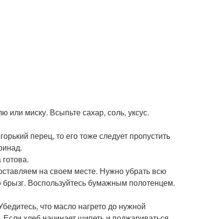
или миску. Всыпьте сахар, соль, уксус.
орький перец, то его тоже следует пропустить
ринад.
 готова.
 оставляем на своем месте. Нужно убрать всю
ло брызг. Воспользуйтесь бумажным полотенцем.
.
Убедитесь, что масло нагрето до нужной
. Если хлеб начинает шипеть и поджариваться,