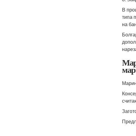
В про
типа 
на ба
Болга
допол
нарез
Мар
мар
Марин
Консе
счита
Загот
Предл