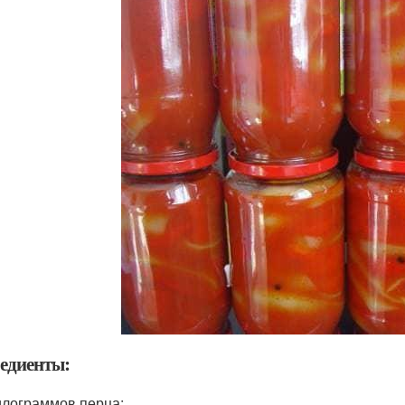
едиенты:
илограммов перца;