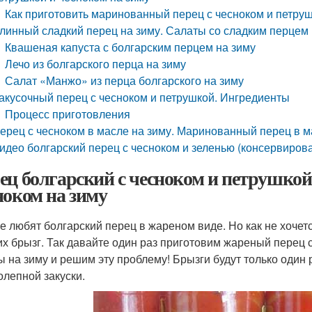
Как приготовить маринованный перец с чесноком и петру
линный сладкий перец на зиму. Салаты со сладким перцем 
Квашеная капуста с болгарским перцем на зиму
Лечо из болгарского перца на зиму
Салат «Манжо» из перца болгарского на зиму
акусочный перец с чесноком и петрушкой. Ингредиенты
Процесс приготовления
ерец с чесноком в масле на зиму. Маринованный перец в м
идео болгарский перец с чесноком и зеленью (консервиров
ец болгарский с чесноком и петрушкой
ноком на зиму
е любят болгарский перец в жареном виде. Но как не хочетс
их брызг. Так давайте один раз приготовим жареный перец
ы на зиму и решим эту проблему! Брызги будут только один 
олепной закуски.