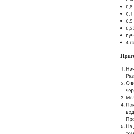
0,6
0,1
0,5
0,2
пуч
4 г
Приго
Нач
Раз
Очи
чер
Мел
Пом
вод
Про
На 
тем