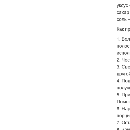
уксус 
сахар 
соль –
Как п
1. Бо
полос
испол
2. Че
3. Св
друго
4. По
получ
5. Пр
Помес
6. На
порци
7. Ос
8. За