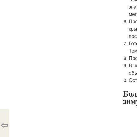
зна
мет
Пре
кры
пос
Гот
Тем
Про
В ч
объ
Ост
Бол
зим
⇦