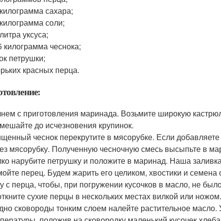
 килограмма сахара;
 килограмма соли;
 литра уксуса;
5 килограмма чеснока;
ок петрушки;
орьких красных перца.
товление:
нем с приготовления маринада. Возьмите широкую кастрюлю 
мешайте до исчезновения крупинок.
щенный чеснок перекрутите в мясорубке. Если добавляете г
ез мясорубку. Полученную чесночную смесь высыпьте в ма
ко нарубите петрушку и положите в маринад. Наша заливка
ойте перец. Будем жарить его целиком, хвостики и семена
у с перца, чтобы, при погружении кусочков в масло, не бы
ткните сухие перцы в нескольких местах вилкой или ножом
дно сковороды тонким слоем налейте растительное масло. 
пературы, положив на сковородку маленький кусочек хлеба