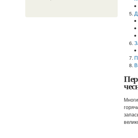
Д
З
П
В
Пер
чес
Многи
горяч
запас
велик