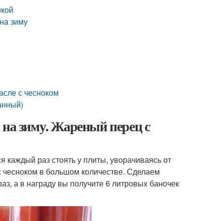
шкой
на зиму
асле с чесноком
анный)
 на зиму. Жареный перец с
я каждый раз стоять у плиты, уворачиваясь от
 с чесноком в большом количестве. Сделаем
раз, а в награду вы получите 6 литровых баночек