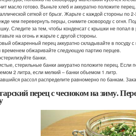
чит масло готово. Выньте хлеб и аккуратно положите пере
аллической сеткой от брызг. Жарьте с каждой стороны по 2-
жде чем перевернуть перцы, снимите сковороду с огня. П
шку. Следите за тем, чтобы конденсат с крышки не попал 
тавьте на огонь и жарьте с другой стороны.
овый обжаренный перец аккуратно складывайте в посуду с
 временем обжаривайте следующую партию перцев.
стерилизуйте банки.
истые, стерильные банки аккуратно положите перец. Если 
емом 2 литра, если мелкий – банки объемом 1 литр.
авшийся рассол распределите равномерно по банкам. Закат
гарский перец с чесноком на зиму. Пер
у