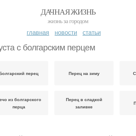
ДАЧНАЯ ЖИЗНЬ
жизнь за городом
главная
новости
статьи
уста с болгарским перцем
Болгарский перец
Перец на зиму
С
ечо из болгарского
Перец в сладкой
П
перца
заливке
Перец с чесноком
Жареный перец
Пер