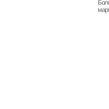
Болг
мар