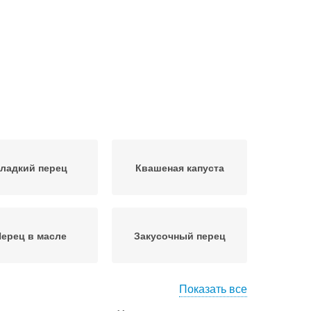
ладкий перец
Квашеная капуста
ерец в масле
Закусочный перец
Показать все
ец с петрушкой