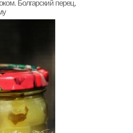
оком. Болгарский перец,
му