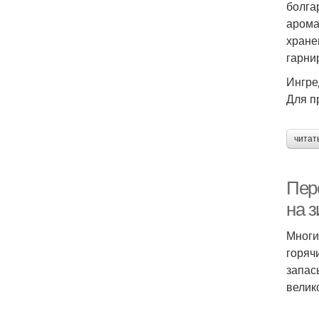
болга
арома
хране
гарни
Ингре
Для п
читат
Пер
на 
Многи
горяч
запас
велик