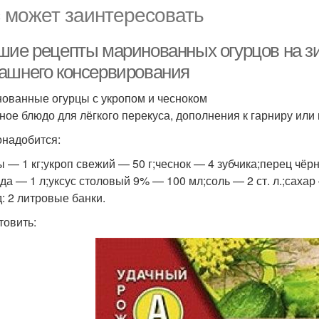
 может заинтересовать
шие рецепты маринованных огурцов на з
ашнего консервирования
ованные огурцы с укропом и чесноком
ное блюдо для лёгкого перекуса, дополнения к гарниру или 
онадобится:
ы — 1 кг;укроп свежий — 50 г;чеснок — 4 зубчика;перец чё
да — 1 л;уксус столовый 9% — 100 мл;соль — 2 ст. л.;сахар —
: 2 литровые банки.
товить: