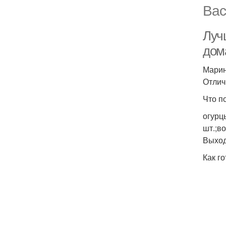
Вас
Луч
дом
Марин
Отлич
Что п
огурц
шт.;во
Выход
Как го