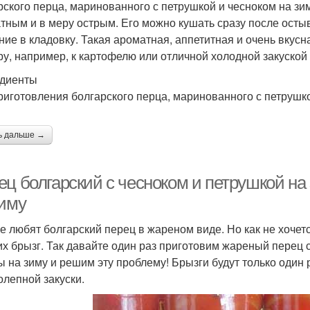
рского перца, маринованного с петрушкой и чесноком на зи
тным и в меру острым. Его можно кушать сразу после остыв
ние в кладовку. Такая ароматная, аппетитная и очень вкус
ру, например, к картофелю или отличной холодной закуской
диенты
риготовления болгарского перца, маринованного с петрушко
ь дальше →
ец болгарский с чесноком и петрушкой на
зиму
е любят болгарский перец в жареном виде. Но как не хочетс
их брызг. Так давайте один раз приготовим жареный перец
ы на зиму и решим эту проблему! Брызги будут только один 
олепной закуски.