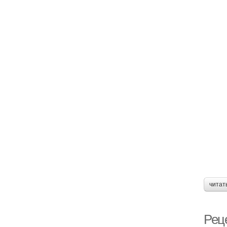
читат
Реце