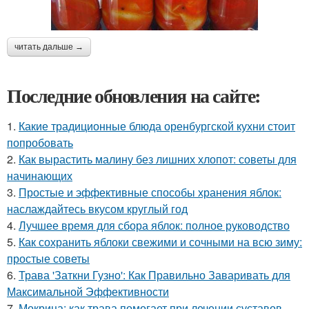
читать дальше →
Последние обновления на сайте:
1.
Какие традиционные блюда оренбургской кухни стоит
попробовать
2.
Как вырастить малину без лишних хлопот: советы для
начинающих
3.
Простые и эффективные способы хранения яблок:
наслаждайтесь вкусом круглый год
4.
Лучшее время для сбора яблок: полное руководство
5.
Как сохранить яблоки свежими и сочными на всю зиму:
простые советы
6.
Трава 'Заткни Гузно': Как Правильно Заваривать для
Максимальной Эффективности
7.
Мокрица: как трава помогает при лечении суставов