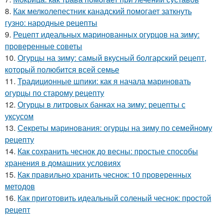
8.
Как мелколепестник канадский помогает заткнуть
гузно: народные рецепты
9.
Рецепт идеальных маринованных огурцов на зиму:
проверенные советы
10.
Огурцы на зиму: самый вкусный болгарский рецепт,
который полюбится всей семье
11.
Традиционные шпики: как я начала мариновать
огурцы по старому рецепту
12.
Огурцы в литровых банках на зиму: рецепты с
уксусом
13.
Секреты маринования: огурцы на зиму по семейному
рецепту
14.
Как сохранить чеснок до весны: простые способы
хранения в домашних условиях
15.
Как правильно хранить чеснок: 10 проверенных
методов
16.
Как приготовить идеальный соленый чеснок: простой
рецепт