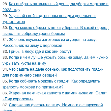
28.
Как выбрать оптимальный день для уборки моркови в
2023 году
29.
Улучшай свой сад: основы посадки деревьев и
кустарников
30.
Когда можно обрезать ветки у березы. В какой период
выполнять обрезку кроны березы
31.
20 очень вкусных заготовок из огурцов на зиму.
Рассольник на зиму с перловкой
32.
Грибы в лесу: где и как они растут
33.
Когда и чем лучше укрыть розы на зиму. Зачем нужно
укрывать кусты на зиму
34.
Что садить на даче осенью. Как подготовить грядки
для подзимнего сева овощей
35.
Когда собирать морковь с грядки. Как определить
зрелость моркови по признакам?
36.
Жареная пекинская капуста с шампиньонами. Салат
«Пир королевы»
37.
Спаржевая фасоль на зиму. Немного о спаржевой
фасоли