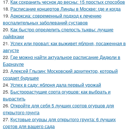
17.
Как сохранить чеснок до весны: 15 простых способов
18.
Расписание концертов Линды в Москве: где и когда
19.
Аркоксиа: современный подход к лечению
воспалительных заболеваний суставов
20.
Как быстро определить спелость тыквы: лучшие
лайфхаки
21.
Успех или провал: как выживет яблоня, посаженная в
августе
22.
Где можно найти актуальное расписание Дидюли в
Барнауле
23.
Алексей Глызин: Московский архитектор, который
создает будущее
24.
Успех в саду: яблоня дала первый урожай
25.
Быстрорастущие сорта огурцов: как выбрать и
вырастить
26.
Откройте для себя 5 лучших сортов огурцов для
открытого грунта
27.
Кустовые огурцы для открытого грунта: 6 лучших
сортов для вашего сада