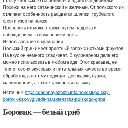
Есть у «польского господина» и ядовитые двойники.
Похожи на него сатанинский и желчный. От польского их
отличает особенность расцветки шляпки, трубчатого
слоя и узор на ножке.
Проверить их можно также путем надреза и
наблюдением за изменением цвета.
Использование в кулинарии
Польский гриб имеет приятный запах с нотками фруктов.
На вкус он немного сладковат. В кулинарном деле его
можно использовать в любом виде. Этот красавец не
теряет своих вкусовых и питательных качеств во время
обработок, а потому подходит для жарки, сушки,
маринования, а также заморозки на зиму.
Источник:
https://dachnayazhizn.info/novosti/polskiy-
borovik-kak-vyglyadit-harakteristika-polskogo-griba
Боровик — белый гриб