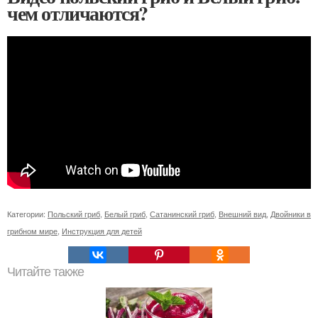
чем отличаются?
Категории:
Польский гриб
,
Белый гриб
,
Сатанинский гриб
,
Внешний вид
,
Двойники в
грибном мире
,
Инструкция для детей
Читайте также