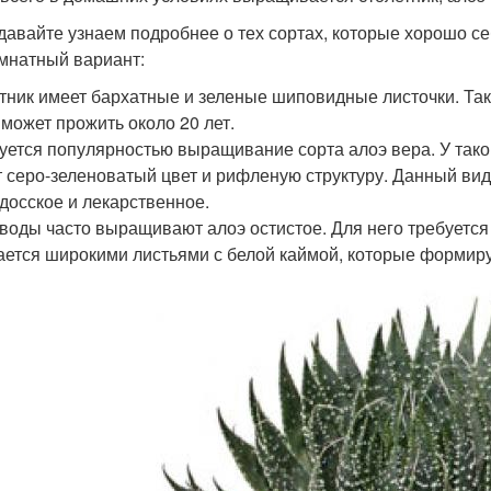
 давайте узнаем подробнее о тех сортах, которые хорошо се
омнатный вариант:
тник имеет бархатные и зеленые шиповидные листочки. Та
 может прожить около 20 лет.
уется популярностью выращивание сорта алоэ вера. У таког
 серо-зеленоватый цвет и рифленую структуру. Данный вид
досское и лекарственное.
воды часто выращивают алоэ остистое. Для него требуется
ается широкими листьями с белой каймой, которые формиру