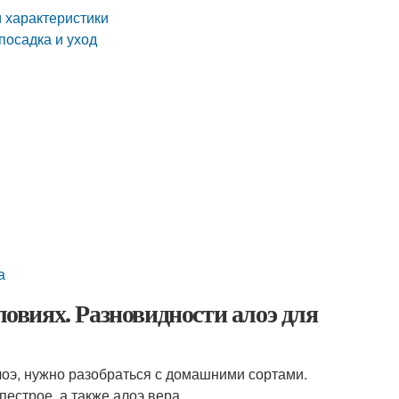
и характеристики
посадка и уход
а
ловиях. Разновидности алоэ для
оэ, нужно разобраться с домашними сортами.
естрое, а также алоэ вера.