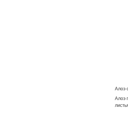
Алоэ 
Алоэ 
листь