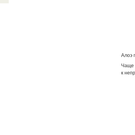
Алоэ 
Чаще 
к неп