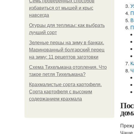
Семь проверенных способов
У
избавиться от мышей и крыс
П
навсегда
В
Огурцы для теплицы: как выбрать
П
лучший сорт
Зеленые перцы на зиму в банках.
Маринованный болгарский перец
на зиму: 11 рецептов заготовки
К
Схема Тихельмана отопления. Что
Ч
такое петля Тихельмана?
Крахмалистые сорта картофеля.
Сорта картофеля с высоким
содержанием крахмала
Пос
дом
Прежд
Чаще 