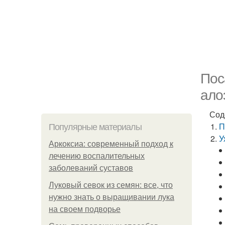
Пос
ало
Сод
П
Популярные материалы
У
Аркоксиа: современный подход к
лечению воспалительных
заболеваний суставов
Луковый севок из семян: все, что
нужно знать о выращивании лука
на своем подворье