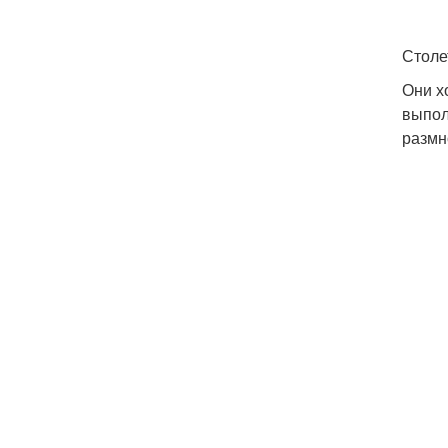
Столе
Они х
выпол
размн