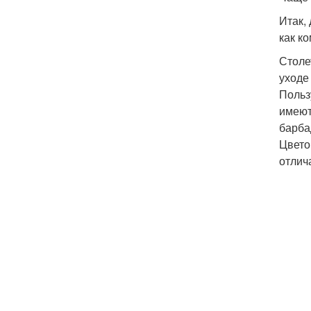
Итак,
как к
Столе
уходе
Польз
имеют
барба
Цвето
отлич