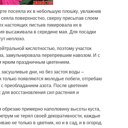
арте посеяла их в небольшую плошку, увлажнив
у сеяла поверхностно, сверху присыпав слоем
ех настоящих листьев пикировала их в
ия высаживала в середине мая. Для посадки
тут неплохо.
йтральной кислотностью, поэтому участок
ла, замульчировала перепревшим навозом. И с
им ярким праздничным цветением.
 засушливые дни, но без застоя воды –
ак только появляются молодые побеги, отгребаю
) с преобладанием азота. После цветения
для восстановления сил растения и
я обрезаю примерно наполовину высоты куста,
ретрум не терял своей декоративности, каждые
ю не только в цветник, но и в сад, и в огород.