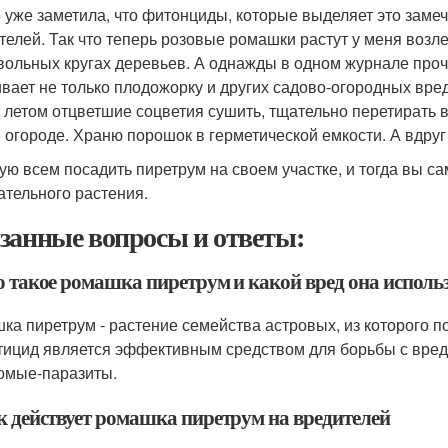
 уже заметила, что фитонциды, которые выделяет это замеч
телей. Так что теперь розовые ромашки растут у меня возле
вольных кругах деревьев. А однажды в одном журнале прочи
ивает не только плодожорку и других садово-огородных вреди
 летом отцветшие соцветия сушить, тщательно перетирать 
и огороде. Храню порошок в герметической емкости. А вдруг
ую всем посадить пиретрум на своем участке, и тогда вы сам
ательного растения.
занные вопросы и ответы:
то такое ромашка пиретрум и какой вред она исполь
ка пиретрум - растение семейства астровых, из которого 
тицид является эффективным средством для борьбы с вред
омые-паразиты.
ак действует ромашка пиретрум на вредителей