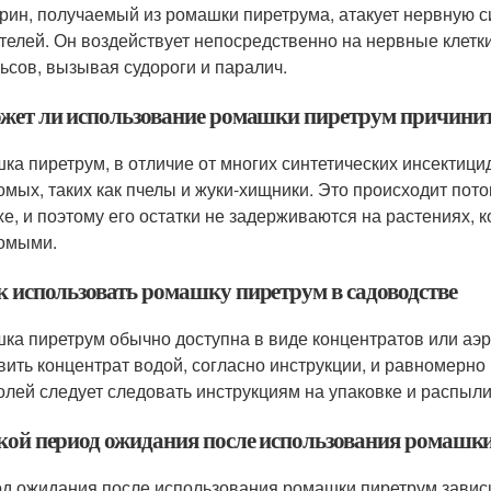
рин, получаемый из ромашки пиретрума, атакует нервную с
телей. Он воздействует непосредственно на нервные клетк
ьсов, вызывая судороги и паралич.
ожет ли использование ромашки пиретрум причини
ка пиретрум, в отличие от многих синтетических инсектици
омых, таких как пчелы и жуки-хищники. Это происходит пото
хе, и поэтому его остатки не задерживаются на растениях,
омыми.
ак использовать ромашку пиретрум в садоводстве
ка пиретрум обычно доступна в виде концентратов или аэр
вить концентрат водой, согласно инструкции, и равномерно
олей следует следовать инструкциям на упаковке и распыли
акой период ожидания после использования ромашк
д ожидания после использования ромашки пиретрум зависит