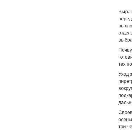
Вырас
перед
рыхло
отдел
выбра
Почву
готов
тех п
Уход 
пирет
вокру
подка
дальн
Своев
осень
три-ч