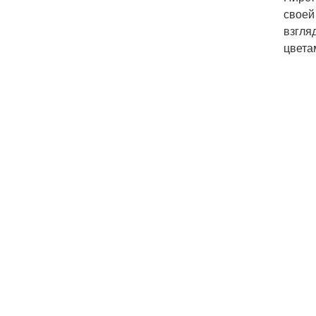
своей
взгля
цвета