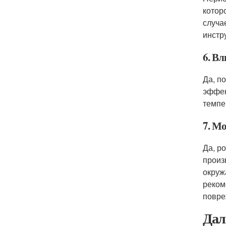
котор
случа
инстр
6. В
Да, п
эффек
темпе
7. М
Да, р
произ
окруж
реком
повре
Дал