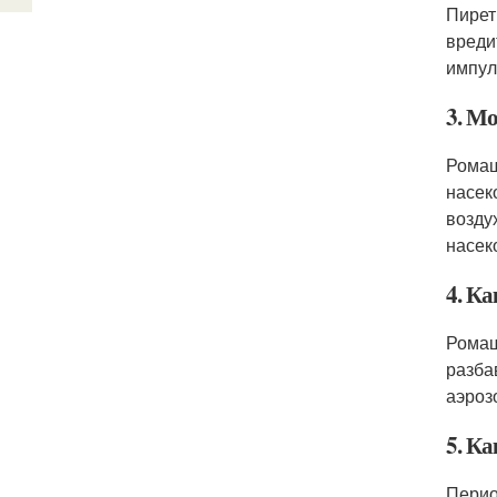
Пирет
вреди
импул
3. М
Ромаш
насек
возду
насек
4. К
Ромаш
разба
аэроз
5. К
Перио