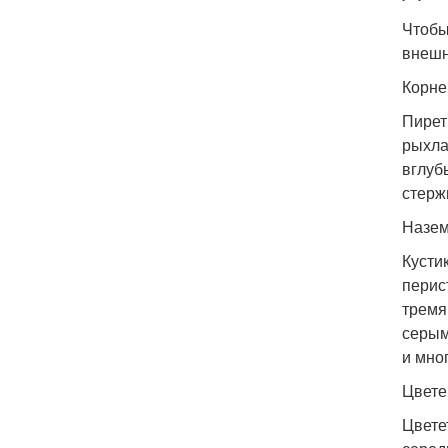
Чтобы
внешн
Корне
Пирет
рыхла
вглуб
стерж
Назем
Кусти
перис
тремя
серым
и мно
Цвете
Цвете