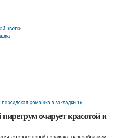
ой цветки
ашка
 персидская ромашка в закладки 19
 пиретрум очарует красотой и
етия которого порой поражают разнообразием