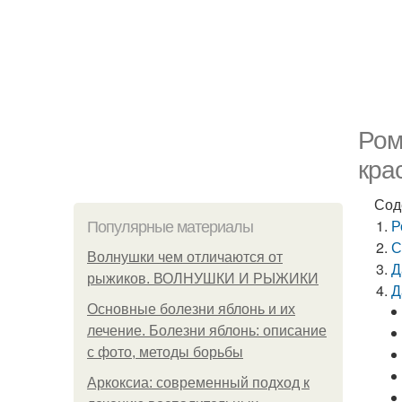
Ром
кра
Сод
Р
Популярные материалы
С
Волнушки чем отличаются от
Д
рыжиков. ВОЛНУШКИ И РЫЖИКИ
Д
Основные болезни яблонь и их
лечение. Болезни яблонь: описание
с фото, методы борьбы
Аркоксиа: современный подход к