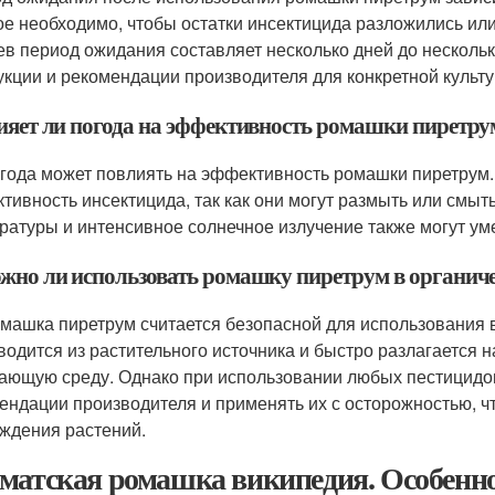
ое необходимо, чтобы остатки инсектицида разложились ил
ев период ожидания составляет несколько дней до нескольк
укции и рекомендации производителя для конкретной культу
лияет ли погода на эффективность ромашки пиретру
огода может повлиять на эффективность ромашки пиретрум.
тивность инсектицида, так как они могут размыть или смыть
ратуры и интенсивное солнечное излучение также могут у
ожно ли использовать ромашку пиретрум в органиче
омашка пиретрум считается безопасной для использования 
водится из растительного источника и быстро разлагается н
ающую среду. Однако при использовании любых пестицидов,
ендации производителя и применять их с осторожностью, ч
ждения растений.
матская ромашка википедия. Особенн