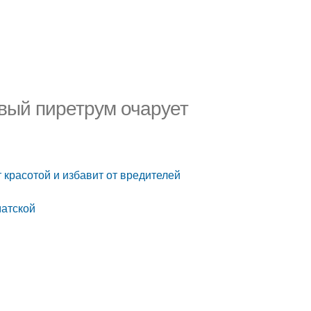
вый пиретрум очарует
 красотой и избавит от вредителей
матской