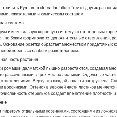
 отличить Pyrethrum cinerariaefolium Trev от других разнов
ими показателями и химическим составом.
вая система
рум имеет сильную корневую систему со стержневым корне
я, по бокам формируются дополнительные ответвления, ра
ь. Основание розетки обрастает множеством придаточных к
невой корень со слабым разветвлением.
ная часть растения
ки ромашки далматской пышно разрастаются, создавая мно
то-рассеченными в трех местах листьями. Отдельные части 
 ответвлениями. Верхушка каждой лопасти заокруглена. Сн
и ворсинками. Оттенок в верхней части листиков меняется 
гочисленность стебельков создает впечатление плотности и 
ние
т пиретрум отдельными корзинками, состоящими из ложнояз