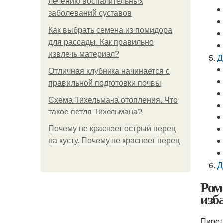
лечению воспалительных
заболеваний суставов
Как выбрать семена из помидора
для рассады. Как правильно
извлечь материал?
Д
Отличная клубника начинается с
правильной подготовки почвы
Схема Тихельмана отопления. Что
такое петля Тихельмана?
Почему не краснеет острый перец
на кусту. Почему не краснеет перец
Д
Ром
изб
Пирет