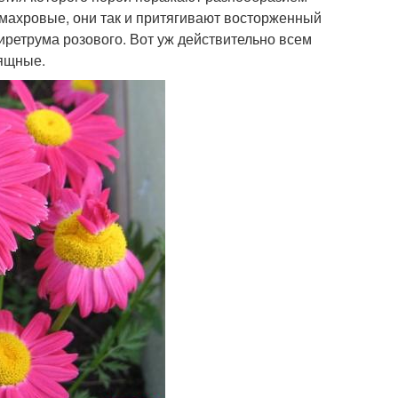
 махровые, они так и притягивают восторженный
пиретрума розового. Вот уж действительно всем
зящные.