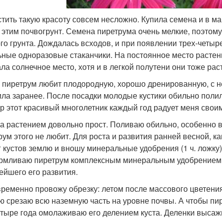
тить такую красоту совсем несложно. Купила семена и в м
 этим почвогрунт. Семена пиретрума очень мелкие, поэтом
го грунта. Дождалась всходов, и при появлении трех-четыр
ьные одноразовые стаканчики. На постоянное место растен
ла солнечное место, хотя и в легкой полутени они тоже рас
 пиретрум любит плодородную, хорошо дренированную, с не
ила заранее. После посадки молодые кустики обильно поли
ор этот красивый многолетник каждый год радует меня сво
за растением довольно прост. Поливаю обильно, особенно в
рум этого не любит. Для роста и развития ранней весной, к
г кустов землю и вношу минеральные удобрения (1 ч. ложку
рмливаю пиретрум комплексным минеральным удобрением: 
ейшего его развития.
ременно провожу обрезку: летом после массового цветени
ю срезаю всю наземную часть на уровне почвы. А чтобы пи
етыре года омолаживаю его делением куста. Деленки высажива