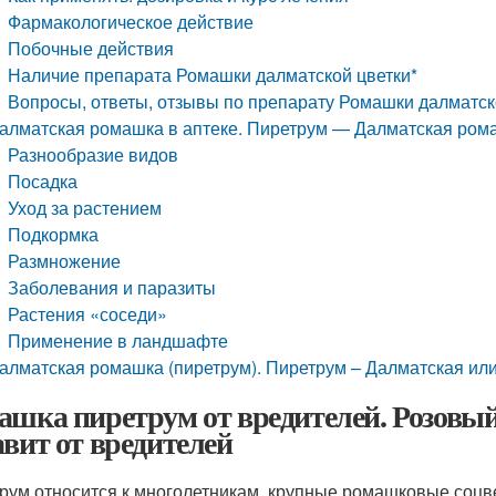
Фармакологическое действие
Побочные действия
Наличие препарата Ромашки далматской цветки*
Вопросы, ответы, отзывы по препарату Ромашки далматск
алматская ромашка в аптеке. Пиретрум — Далматская ром
Разнообразие видов
Посадка
Уход за растением
Подкормка
Размножение
Заболевания и паразиты
Растения «соседи»
Применение в ландшафте
алматская ромашка (пиретрум). Пиретрум – Далматская или
ашка пиретрум от вредителей. Розовый
авит от вредителей
рум относится к многолетникам, крупные ромашковые соцв