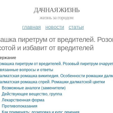
ДАЧНАЯ ЖИЗНЬ
жизнь за городом
главная
новости
статьи
ашка пиретрум от вредителей. Розо
сотой и избавит от вредителей
ержание
омашка пиретрум от вредителей. Розовый пиретрум очарует
вязанные вопросы и ответы
алматская ромашка википедия. Особенности ромашки дал
алматская ромашка спрей. Ромашки далматской цветки
Возможные аналоги (заменители)
Действующее вещество, группа
Лекарственная форма
Противопоказания
Как применять: дозировка и курс лечения