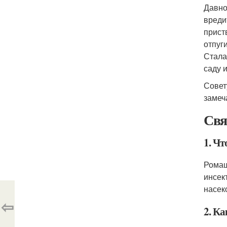
Давно
вреди
прист
отпуг
Стала
саду 
Совет
замеч
Свя
1. Ч
Ромаш
инсек
насек
⇦
2. К