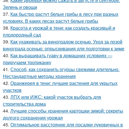
36.
Какие деревья можно сажать в августе и сентябре.
Зелень и овощи
37.
Как быстро растут белые грибы в лесу при разных
условиях. В каких лесах растут белые грибы
38.
Красота и урожай в тени: как создать красивый и
плодородный сад
39.
Как ухаживать за виноградом осенью. Уход за лозой
винограда осенью: опрыскивания для подготовки к зиме
40.
Как выращивать гуаву в домашних условиях —
приручаем тропиканку
41.
Способ, как сохранить огурцы свежими длительно.
Нестандартные методы хранения
42.
Оранжерея в тени: лучшие растения для укрытых
участков
43.
ЛПХ или ИЖС: какой участок выбрать для
строительства дома
44.
Лучшие способы хранения картошки зимой: секреты
долгого сохранения урожая
45.
Оптимальное расстояние для посадки луковичных в