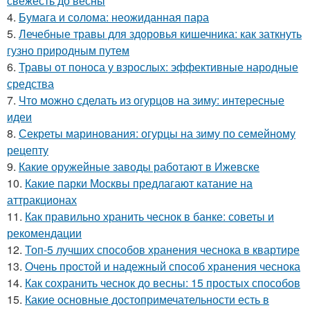
свежесть до весны
4.
Бумага и солома: неожиданная пара
5.
Лечебные травы для здоровья кишечника: как заткнуть
гузно природным путем
6.
Травы от поноса у взрослых: эффективные народные
средства
7.
Что можно сделать из огурцов на зиму: интересные
идеи
8.
Секреты маринования: огурцы на зиму по семейному
рецепту
9.
Какие оружейные заводы работают в Ижевске
10.
Какие парки Москвы предлагают катание на
аттракционах
11.
Как правильно хранить чеснок в банке: советы и
рекомендации
12.
Топ-5 лучших способов хранения чеснока в квартире
13.
Очень простой и надежный способ хранения чеснока
14.
Как сохранить чеснок до весны: 15 простых способов
15.
Какие основные достопримечательности есть в