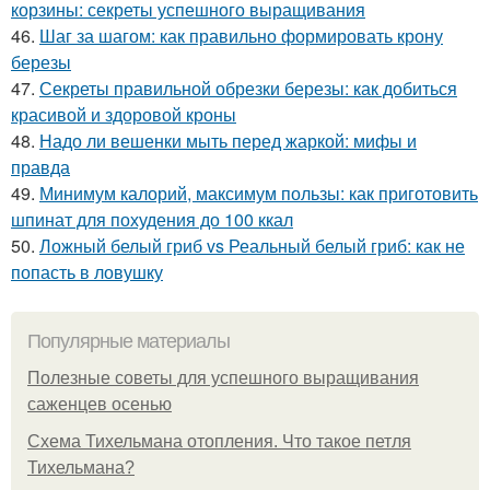
корзины: секреты успешного выращивания
46.
Шаг за шагом: как правильно формировать крону
березы
47.
Секреты правильной обрезки березы: как добиться
красивой и здоровой кроны
48.
Надо ли вешенки мыть перед жаркой: мифы и
правда
49.
Минимум калорий, максимум пользы: как приготовить
шпинат для похудения до 100 ккал
50.
Ложный белый гриб vs Реальный белый гриб: как не
попасть в ловушку
Популярные материалы
Полезные советы для успешного выращивания
саженцев осенью
Схема Тихельмана отопления. Что такое петля
Тихельмана?