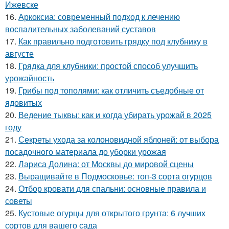
Ижевске
16.
Аркоксиа: современный подход к лечению
воспалительных заболеваний суставов
17.
Как правильно подготовить грядку под клубнику в
августе
18.
Грядка для клубники: простой способ улучшить
урожайность
19.
Грибы под тополями: как отличить съедобные от
ядовитых
20.
Ведение тыквы: как и когда убирать урожай в 2025
году
21.
Секреты ухода за колоновидной яблоней: от выбора
посадочного материала до уборки урожая
22.
Лариса Долина: от Москвы до мировой сцены
23.
Выращивайте в Подмосковье: топ-3 сорта огурцов
24.
Отбор кровати для спальни: основные правила и
советы
25.
Кустовые огурцы для открытого грунта: 6 лучших
сортов для вашего сада