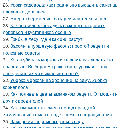
26.
Уроки садовода: как правильно высадить саженцы
плодовых деревьев
27.
Энергосбережение: батареи или теплый пол
28.
Как правильно посадить саженцы плодовых
деревьев и кустарников осенью
29.
Грибы в лесу: где и как они растут
30.
Засолить туршевую фасоль: простой рецепт и
полезные советы
31.
Когда убирать морковь и свеклу и как делать это
правильно. Выбираем сроки сбора урожая –, как
определить их максимально точно?
32.
Уборка моркови на хранение на зиму. Уборка
корнеплода
33.
Как поливать цветы аммиаком рецепт. От мошки и
других вредителей
34.
Как замачивать семена перед посадкой.
Замачивание семян в воде с целью проращивания
35.
Заморозки: первые жертвы в саду