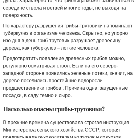
дупла. Характерно то, что грибница может развиваться в
середине ствола и ветвей многие годы, не выходя на
поверхность.
По характеру разрушения грибы-трутовики напоминают
туберкулез в организме человека. Скрытно, но упорно
изо дня в день гриб-трутовик разрушает древесину
дерева, как туберкулез – легкие человека.
Предотвратить появление древесных грибов можно,
регулярно осматривая ствол. Если на его северо-
западной стороне появились зеленые потеки, значит, на
дереве поселились простейшие водоросли –
предшественники грибов . Причина одна: загущенные
посадки, в саду темно и сыро.
Насколько опасны грибы-трутовики?
В прежние времена существовала строгая инструкция
Министерства сельского хозяйства СССР, которая
предписывала руководителям колхозов и совхозов,