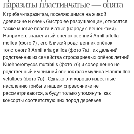
паразиты пластинчатые — опята
К грибам-паразитам, поселяющимся на живой
древесине и очень быстро её разрушающим, относятся
также многие пластинчатые (наряду с вешенками).
Танцующий гриб
Головневые грибы
Например, знаменитый опёнок осенний Armillariella
mellea (фото 7) , его близкий родственник опёнок
толстоногий Armillaria gallica (фото 7а) , их дальний
родственник из семейства строфариевых опёнок летний
Ржавчинные грибы
Гриб на дереве
Kuehneromyces mutabilis (фото 7б) и совершенно не
родственный им зимний опёнок фламмулина Flammulina
velutipes (фото 7в) . Однако эти хорошо известные
населению грибы в нашем справочнике не
рассматриваются, а будут только упомянуты как
Древесные грибы
Гигантские грибы
консорты соответствующих пород деревьев.
Березовый гриб
Грибы на вербе