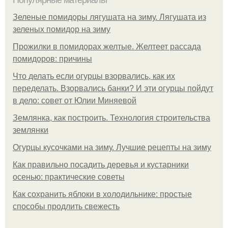
Популярные материалы
Зеленые помидоры лягушата на зиму. Лягушата из
зеленых помидор на зиму
Прожилки в помидорах желтые. Желтеет рассада
помидоров: причины
Что делать если огурцы взорвались, как их
переделать. Взорвались банки? И эти огурцы пойдут
в дело: совет от Юлии Миняевой
Землянка, как построить. Технология строительства
землянки
Огурцы кусочками на зиму. Лучшие рецепты на зиму
Как правильно посадить деревья и кустарники
осенью: практические советы
Как сохранить яблоки в холодильнике: простые
способы продлить свежесть