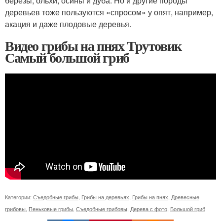
берёзы, ольхи, осины и дуба. Но и другие породы
деревьев тоже пользуются «спросом» у опят, например,
акация и даже плодовые деревья.
Видео грибы на пнях Трутовик
Самый большой гриб
Категории:
Съедобные грибы
,
Грибы на деревьях
,
Грибы на пнях
,
Древесные
грибовы
,
Пеньковые грибы
,
Съедобные грибовы
,
Дерева с фото
,
Большой гриб