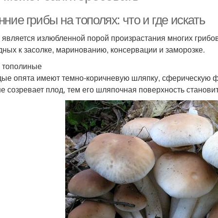
ние грибы на тополях: что и где искать
 является излюбленной порой произрастания многих грибов
дных к засолке, маринованию, консервации и заморозке.
 тополиные
ые опята имеют темно-коричневую шляпку, сферическую ф
е созревает плод, тем его шляпочная поверхность становит