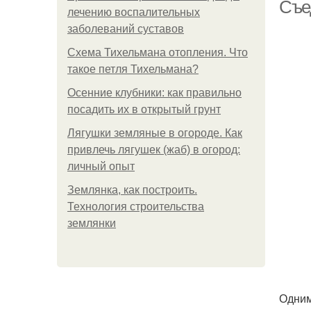
Съе
лечению воспалительных
заболеваний суставов
Схема Тихельмана отопления. Что
такое петля Тихельмана?
Осенние клубники: как правильно
посадить их в открытый грунт
Лягушки земляные в огороде. Как
привлечь лягушек (жаб) в огород:
личный опыт
Землянка, как построить.
Технология строительства
землянки
Одним