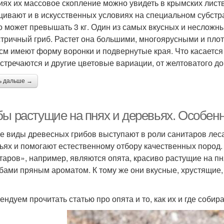
иях их массовое скопление можно увидеть в крымских лист
ивают и в искусственных условиях на специальном субстра
о может превышать 3 кг. Один из самых вкусных и несложн
стричный гриб. Растет она большими, многоярусными и пл
 см имеют форму воронки и подвернутые края. Что касается 
встречаются и другие цветовые вариации, от желтоватого до
ь дальше →
бы растущие на пнях и деревьях. Особен
е виды древесных грибов выступают в роли санитаров леса
ьях и помогают естественному отбору качественных пород
таров», например, являются опята, красиво растущие на 
ибами пряным ароматом. К тому же они вкусные, хрустящи
ендуем прочитать статью про опята и то, как их и где собир