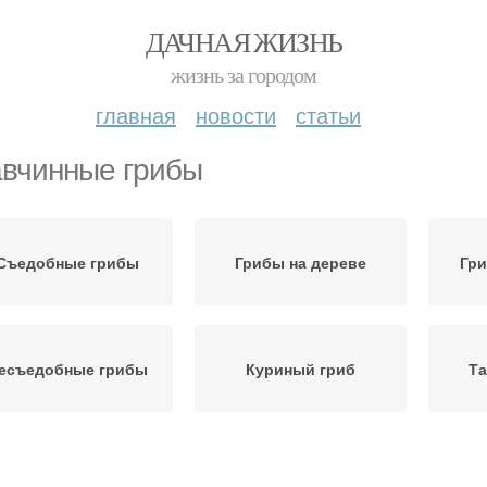
ДАЧНАЯ ЖИЗНЬ
жизнь за городом
главная
новости
статьи
вчинные грибы
Съедобные грибы
Грибы на дереве
Гри
есъедобные грибы
Куриный гриб
Т
Древесные грибы