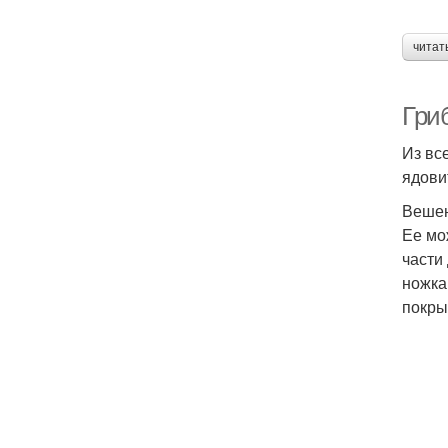
читат
Гриб
Из вс
ядови
Вешен
Ее мо
части
ножка
покры