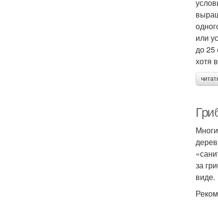
услов
выращ
одног
или у
до 25
хотя 
читат
Гри
Многи
дерев
«сани
за гр
виде.
Реком