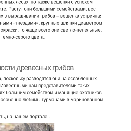
венных лесах, но также вешенки с успехом
те. Растут они большими семействами, вес
ых в выращивании грибов – вешенка устричная
отными «гнездами», крупные шляпки диаметром
окраски, то чаще всего они светло-пепельные,
 темно-серого цвета.
ности древесных грибов
, поскольку разводятся они на ослабленных
. Известными нам представителями таких
пнях большим семейством и манящие охотников
е, особенно любимы гурманами в маринованном
ать, на нашем портале .