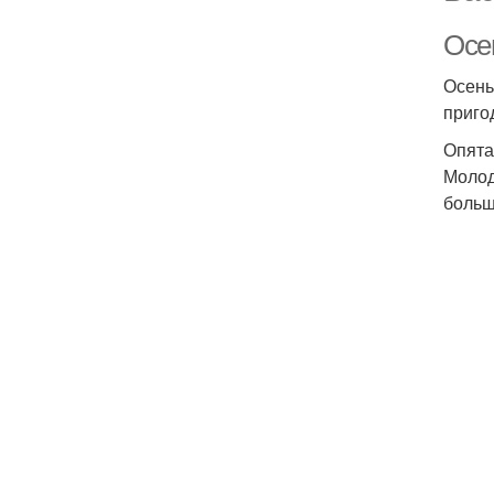
Осен
Осень
приго
Опята
Молод
больш