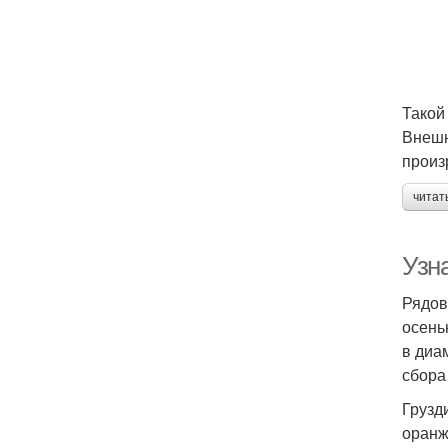
Такой
Внешн
произ
читат
Узна
Рядов
осень
в диа
сбора
Грузд
оранж