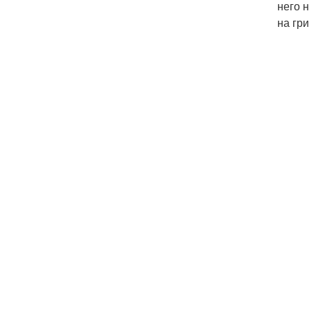
него 
на гр