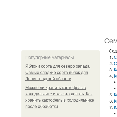
Сем
Сод
С
Популярные материалы
С
Яблони сорта для северо запада.
К
Самые сладкие сорта яблок для
К
Ленинградской области
Можно ли хранить картофель в
холодилькике и как это делать. Как
К
хранить картофель в холодильнике
К
после обработки
К