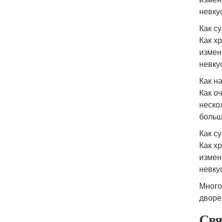
невку
Как с
Как х
измен
невку
Как н
Как о
неско
больш
Как с
Как х
измен
невку
Много
дворе
Свя