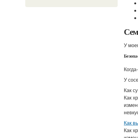
Сем
У мое
Безопа
Когда
У сос
Как с
Как х
измен
невку
Как в
Как х
измен