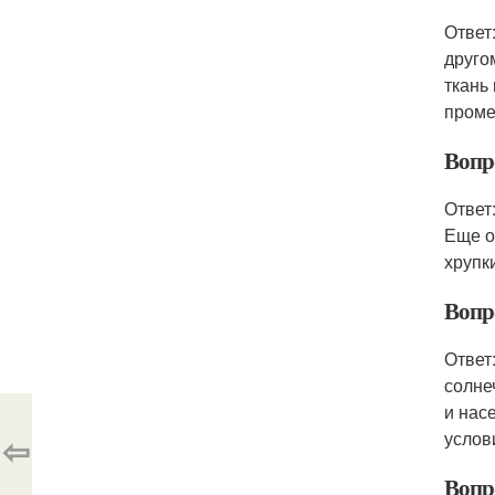
Ответ
друго
ткань
проме
Вопр
Ответ
Еще о
хрупк
Вопр
Ответ
солне
и нас
услов
⇦
Вопр