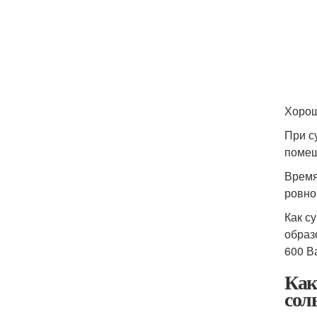
Хорош
При с
помеш
Время
ровно
Как с
образ
600 В
Как
сол