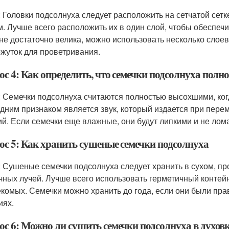
: Головки подсолнуха следует расположить на сетчатой сетке
м. Лучше всего расположить их в один слой, чтобы обеспеч
 не достаточно велика, можно использовать несколько слое
жуток для проветривания.
ос 4: Как определить, что семечки подсолнуха полн
: Семечки подсолнуха считаются полностью высохшими, когд
дним признаком является звук, который издается при пере
ий. Если семечки еще влажные, они будут липкими и не лом
ос 5: Как хранить сушеные семечки подсолнуха
: Сушеные семечки подсолнуха следует хранить в сухом, 
чных лучей. Лучше всего использовать герметичный контейн
екомых. Семечки можно хранить до года, если они были пр
иях.
ос 6: Можно ли сушить семечки подсолнуха в духов