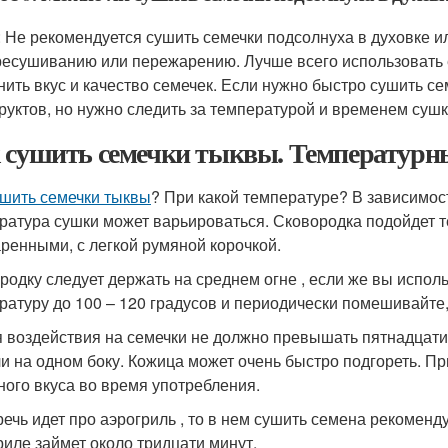
: Не рекомендуется сушить семечки подсолнуха в духовке ил
ресушиванию или пережарению. Лучше всего использовать 
нить вкус и качество семечек. Если нужно быстро сушить с
руктов, но нужно следить за температурой и временем сушк
 сушить семечки тыквы. Температур
ушить семечки тыквы
? При какой температуре? В зависимост
ратура сушки может варьироваться. Сковородка подойдет т
ренными, с легкой румяной корочкой.
родку следует держать на среднем огне , если же вы испол
ратуру до 100 – 120 градусов и периодически помешивайте,
 воздействия на семечки не должно превышать пятнадцати м
и на одном боку. Кожица может очень быстро подгореть. П
ного вкуса во время употребления.
речь идет про аэрогриль , то в нем сушить семена рекоменд
риле займет около тридцати минут.