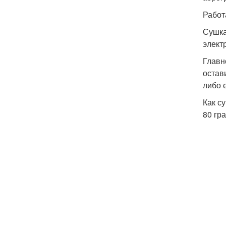
Работ
Сушка
элект
Главн
остав
либо 
Как с
80 гр