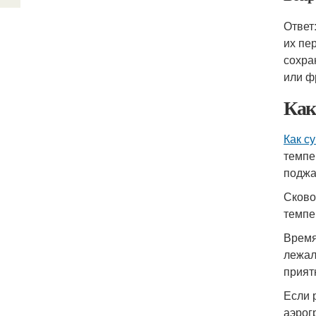
Ответ
их пе
сохра
или ф
Как
Как с
темпе
поджа
Сково
темпе
Время
лежал
прият
Если 
аэрог