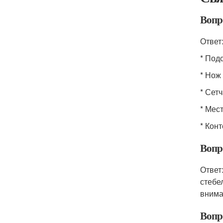
Вопр
Ответ
* Под
* Нож
* Сет
* Мес
* Кон
Вопро
Ответ
стебе
внима
Вопро