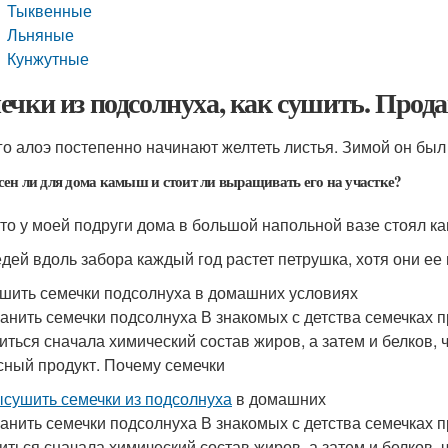
Тыквенные
Льняные
Кунжутные
ечки из подсолнуха, как сушить. Прода
го алоэ постепенно начинают желтеть листья. Зимой он был 
сен ли для дома камыш и стоит ли выращивать его на участке?
-то у моей подруги дома в большой напольной вазе стоял ка
едей вдоль забора каждый год растет петрушка, хотя они ее 
ушить семечки подсолнуха в домашних условиях
ранить семечки подсолнуха В знакомых с детства семечках 
иться сначала химический состав жиров, а затем и белков,
сный продукт. Почему семечки
ысушить семечки из подсолнуха
в домашних
ранить семечки подсолнуха В знакомых с детства семечках 
иться сначала химический состав жиров, а затем и белков,