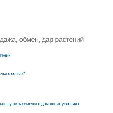
одажа, обмен, дар растений
стений
ечки с солью?
льно сушить семечки в домашних условиях