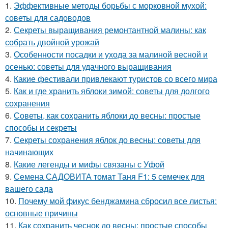
1.
Эффективные методы борьбы с морковной мухой:
советы для садоводов
2.
Секреты выращивания ремонтантной малины: как
собрать двойной урожай
3.
Особенности посадки и ухода за малиной весной и
осенью: советы для удачного выращивания
4.
Какие фестивали привлекают туристов со всего мира
5.
Как и где хранить яблоки зимой: советы для долгого
сохранения
6.
Советы, как сохранить яблоки до весны: простые
способы и секреты
7.
Секреты сохранения яблок до весны: советы для
начинающих
8.
Какие легенды и мифы связаны с Уфой
9.
Семена САДОВИТА томат Таня F1: 5 семечек для
вашего сада
10.
Почему мой фикус бенджамина сбросил все листья:
основные причины
11.
Как сохранить чеснок до весны: простые способы