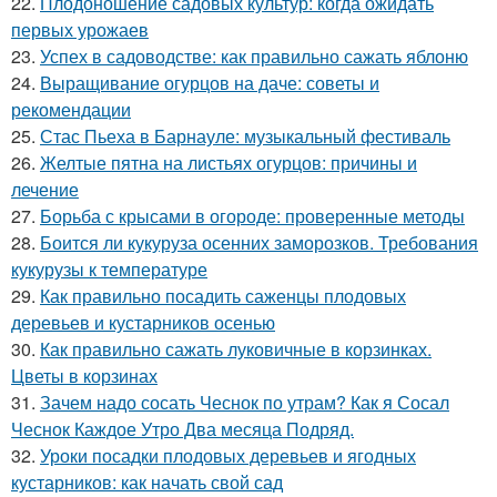
22.
Плодоношение садовых культур: когда ожидать
первых урожаев
23.
Успех в садоводстве: как правильно сажать яблоню
24.
Выращивание огурцов на даче: советы и
рекомендации
25.
Стас Пьеха в Барнауле: музыкальный фестиваль
26.
Желтые пятна на листьях огурцов: причины и
лечение
27.
Борьба с крысами в огороде: проверенные методы
28.
Боится ли кукуруза осенних заморозков. Требования
кукурузы к температуре
29.
Как правильно посадить саженцы плодовых
деревьев и кустарников осенью
30.
Как правильно сажать луковичные в корзинках.
Цветы в корзинах
31.
Зачем надо сосать Чеснок по утрам? Как я Сосал
Чеснок Каждое Утро Два месяца Подряд.
32.
Уроки посадки плодовых деревьев и ягодных
кустарников: как начать свой сад