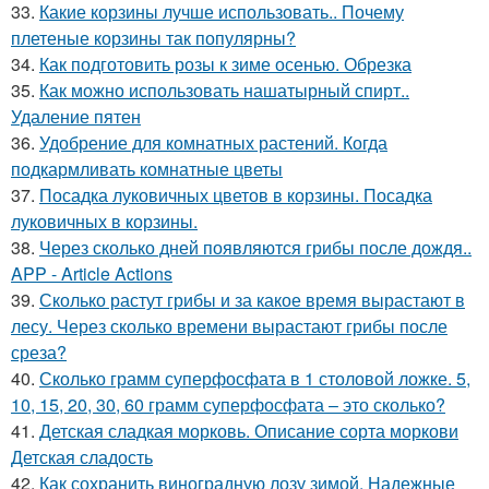
33.
Какие корзины лучше использовать.. Почему
плетеные корзины так популярны?
34.
Как подготовить розы к зиме осенью. Обрезка
35.
Как можно использовать нашатырный спирт..
Удаление пятен
36.
Удобрение для комнатных растений. Когда
подкармливать комнатные цветы
37.
Посадка луковичных цветов в корзины. Посадка
луковичных в корзины.
38.
Через сколько дней появляются грибы после дождя..
APP - Article Actions
39.
Сколько растут грибы и за какое время вырастают в
лесу. Через сколько времени вырастают грибы после
среза?
40.
Сколько грамм суперфосфата в 1 столовой ложке. 5,
10, 15, 20, 30, 60 грамм суперфосфата – это сколько?
41.
Детская сладкая морковь. Описание сорта моркови
Детская сладость
42.
Как сохранить виноградную лозу зимой. Надежные