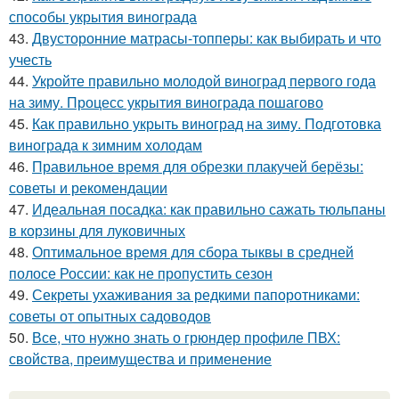
способы укрытия винограда
43.
Двусторонние матрасы-топперы: как выбирать и что
учесть
44.
Укройте правильно молодой виноград первого года
на зиму. Процесс укрытия винограда пошагово
45.
Как правильно укрыть виноград на зиму. Подготовка
винограда к зимним холодам
46.
Правильное время для обрезки плакучей берёзы:
советы и рекомендации
47.
Идеальная посадка: как правильно сажать тюльпаны
в корзины для луковичных
48.
Оптимальное время для сбора тыквы в средней
полосе России: как не пропустить сезон
49.
Секреты ухаживания за редкими папоротниками:
советы от опытных садоводов
50.
Все, что нужно знать о грюндер профиле ПВХ:
свойства, преимущества и применение