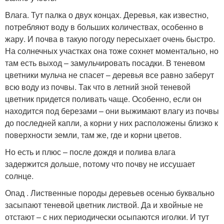
Влага. Тут палка о двух концах. Деревья, как известно,
потребляют воду в больших количествах, особенно в
жару. И почва в такую погоду пересыхает очень быстро.
На солнечных участках она тоже сохнет моментально, но
там есть выход – замульчировать посадки. В теневом
цветники мульча не спасет – деревья все равно заберут
всю воду из почвы. Так что в летний зной теневой
цветник придется поливать чаще. Особенно, если он
находится под березами – они выжимают влагу из почвы
до последней капли, а корни у них расположены близко к
поверхности земли, там же, где и корни цветов.
Но есть и плюс – после дождя и полива влага
задержится дольше, потому что почву не иссушает
солнце.
Опад . Лиственные породы деревьев осенью буквально
засыпают теневой цветник листвой. Да и хвойные не
отстают – с них периодически осыпаются иголки. И тут