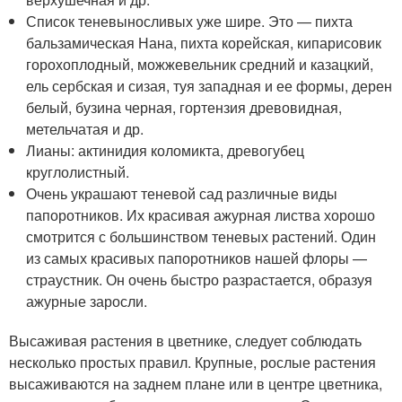
Список теневыносливых уже шире. Это — пихта
бальзамическая Нана, пихта корейская, кипарисовик
горохоплодный, можжевельник средний и казацкий,
ель сербская и сизая, туя западная и ее формы, дерен
белый, бузина черная, гортензия древовидная,
метельчатая и др.
Лианы: актинидия коломикта, древогубец
круглолистный.
Очень украшают теневой сад различные виды
папоротников. Их красивая ажурная листва хорошо
смотрится с большинством теневых растений. Один
из самых красивых папоротников нашей флоры —
страустник. Он очень быстро разрастается, образуя
ажурные заросли.
Высаживая растения в цветнике, следует соблюдать
несколько простых правил. Крупные, рослые растения
высаживаются на заднем плане или в центре цветника,