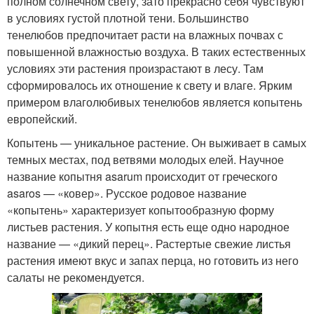
полном солнечном свету, зато прекрасно себя чувствуют
в условиях густой плотной тени. Большинство
тенелюбов предпочитает расти на влажных почвах с
повышенной влажностью воздуха. В таких естественных
условиях эти растения произрастают в лесу. Там
сформировалось их отношение к свету и влаге. Ярким
примером влаголюбивых тенелюбов является копытень
европейский.
Копытень — уникальное растение. Он выживает в самых
темных местах, под ветвями молодых елей. Научное
название копытня asarum происходит от греческого
asaros — «ковер». Русское родовое название
«копытень» характеризует копытообразную форму
листьев растения. У копытня есть еще одно народное
название — «дикий перец». Растертые свежие листья
растения имеют вкус и запах перца, но готовить из него
салаты не рекомендуется.