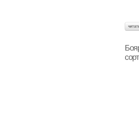
читат
Боя
сор