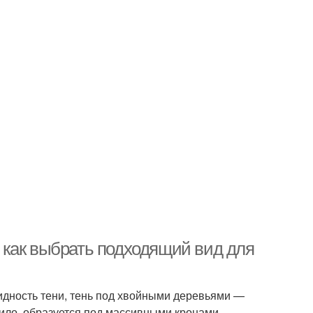
 как выбрать подходящий вид для
видность тени, тень под хвойными деревьями —
авило, образуется под массивными кронами