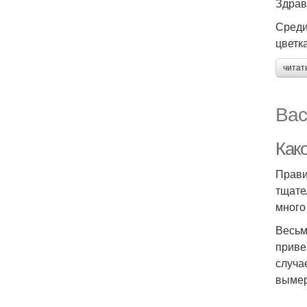
Здрав
Среди
цветк
читат
Вас
Как
Прави
тщате
много
Весьм
приве
случа
вымер