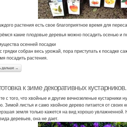
аждого растения есть свое благоприятное время для переса
рёмся какие плодовые деревья можно посадить осенью и п
ущества осенней посадки
 с грядки собран весь урожай, пора приступать к посадке са
мя посадить растения.
ь дальше →
отовка к зиме декоративных кустарников.
те с того, что хвойные и другие вечнозеленые кустарники н
ю. Зимой листья и само хвойное дерево питается от своих к
рзшая земля только кажется на вид хорошо увлажненной. Н
вида деревьев, она не дает.