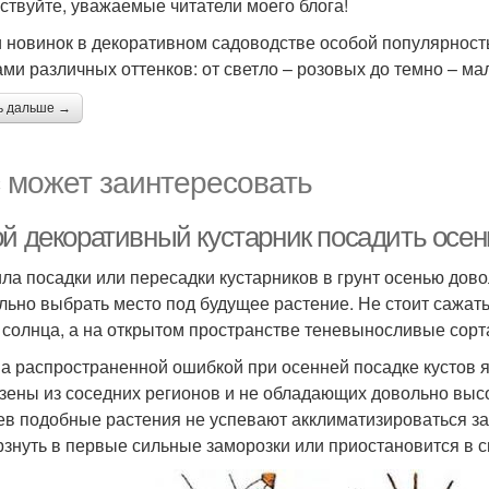
ствуйте, уважаемые читатели моего блога!
 новинок в декоративном садоводстве особой популярнос
ами различных оттенков: от светло – розовых до темно – ма
ь дальше →
 может заинтересовать
ой декоративный кустарник посадить осе
ла посадки или пересадки кустарников в грунт осенью дово
льно выбрать место под будущее растение. Не стоит сажать
 солнца, а на открытом пространстве теневыносливые сорт
а распространенной ошибкой при осенней посадке кустов 
зены из соседних регионов и не обладающих довольно выс
ев подобные растения не успевают акклиматизироваться за
знуть в первые сильные заморозки или приостановится в с