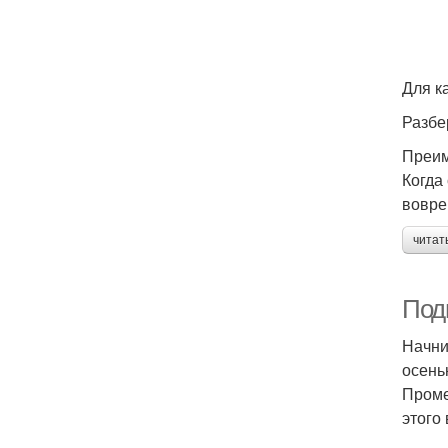
Для к
Разбе
Преим
Когда
вовре
читат
Подг
Начни
осень
Проме
этого 