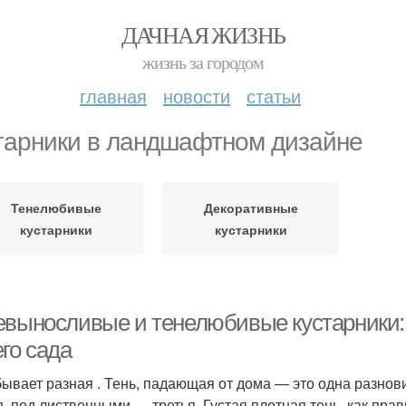
ДАЧНАЯ ЖИЗНЬ
жизнь за городом
главная
новости
статьи
тарники в ландшафтном дизайне
Тенелюбивые
Декоративные
кустарники
кустарники
евыносливые и тенелюбивые кустарники:
го сада
бывает разная . Тень, падающая от дома — это одна разно
я, под лиственными — третья. Густая плотная тень, как пр