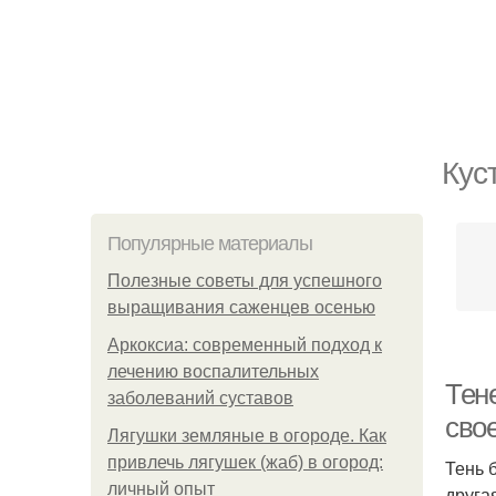
Кус
Популярные материалы
Полезные советы для успешного
выращивания саженцев осенью
Аркоксиа: современный подход к
лечению воспалительных
Тен
заболеваний суставов
свое
Лягушки земляные в огороде. Как
привлечь лягушек (жаб) в огород:
Тень 
личный опыт
друга