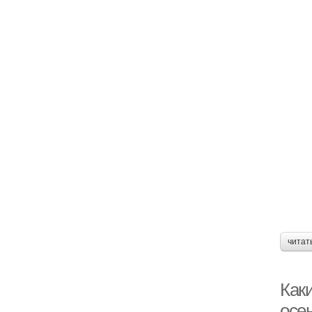
читат
Как
осе