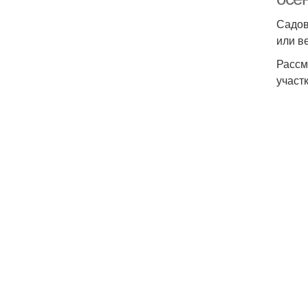
Садов
или в
Рассм
участк