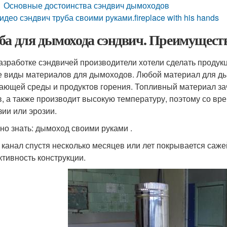
Основные достоинства сэндвич дымоходов
идео сэндвич труба своими руками.fireplace with his hands
ба для дымохода сэндвич. Преимуществ
азработке сэндвичей производители хотели сделать продук
е виды материалов для дымоходов. Любой материал для д
ающей среды и продуктов горения. Топливный материал за
в, а также производит высокую температуру, поэтому со в
зии или эрозии.
но знать: дымоход своими руками .
 канал спустя несколько месяцев или лет покрывается саже
тивность конструкции.