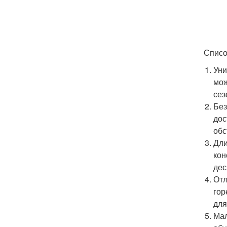
Списо
Уни
мож
сез
Без
дос
обс
Дли
кон
дес
Отл
гор
для
Мал