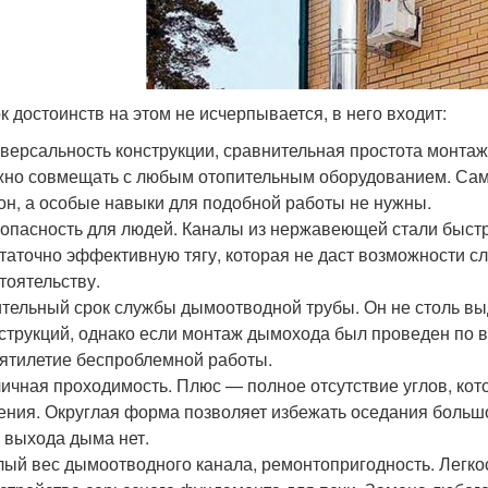
к достоинств на этом не исчерпывается, в него входит:
версальность конструкции, сравнительная простота монта
но совмещать с любым отопительным оборудованием. Сам
он, а особые навыки для подобной работы не нужны.
опасность для людей. Каналы из нержавеющей стали быстр
таточно эффективную тягу, которая не даст возможности 
тоятельству.
тельный срок службы дымоотводной трубы. Он не столь вы
струкций, однако если монтаж дымохода был проведен по 
ятилетие беспроблемной работы.
ичная проходимость. Плюс — полное отсутствие углов, кот
ения. Округлая форма позволяет избежать оседания большо
 выхода дыма нет.
ый вес дымоотводного канала, ремонтопригодность. Легкос