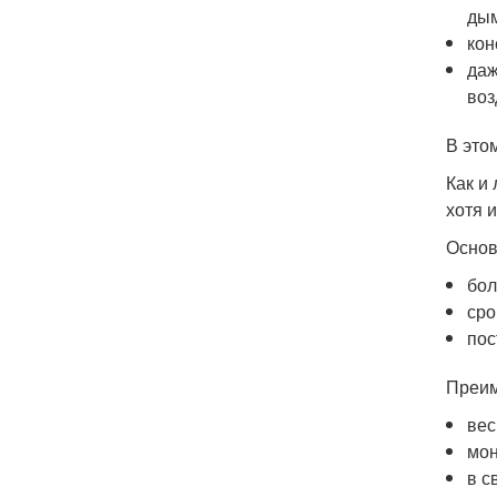
дым
кон
даж
воз
В это
Как и
хотя и
Основ
бол
сро
пос
Преим
вес
мон
в с