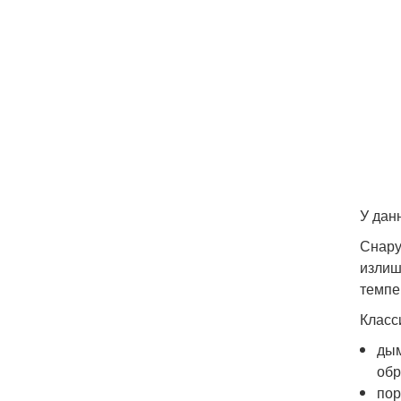
У дан
Снару
излиш
темпе
Класс
дым
обр
пор