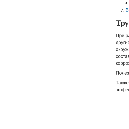
В
Тру
При р
други
окруж
соста
корро
Полез
Также
эффек