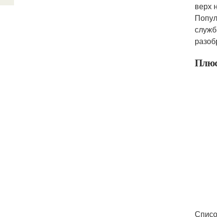
верх 
Попул
служб
разоб
Плюс
Списо