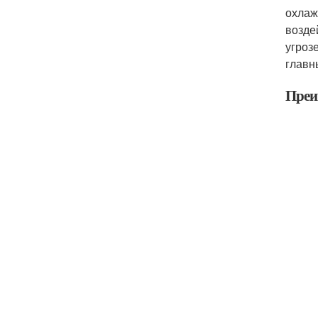
охлаж
возде
угроз
главн
Преи