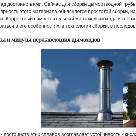
над достоинствами. Сейчас для сборки дымоотводной труб
ярность этого материала объясняется простотой сборки, н
ы. Корректный самостоятельный монтаж дымохода из нерж
раться в его особенностях, в технологии сборки, в последо
ы и минусы нержавеющих дымоходов
к достоинств этих сплавов возглавляет устойчивость к кис