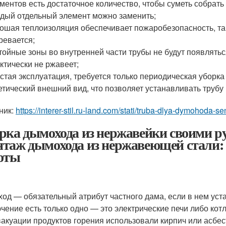
ментов есть достаточное количество, чтобы суметь собрать
дый отдельный элемент можно заменить;
ошая теплоизоляция обеспечивает пожаробезопасность, так
ревается;
тойные зоны во внутренней части трубы не будут появляться
ктически не ржавеет;
стая эксплуатация, требуется только периодическая уборка
етический внешний вид, что позволяет устанавливать трубу к
ник:
https://interer-stil.ru-land.com/stati/truba-dlya-dymohoda-s
рка дымохода из нержавейки своими р
таж дымохода из нержавеющей стали: 
оты
од — обязательный атрибут частного дама, если в нем уст
чение есть только одно — это электрические печи либо кот
вакуации продуктов горения использовали кирпич или асбес