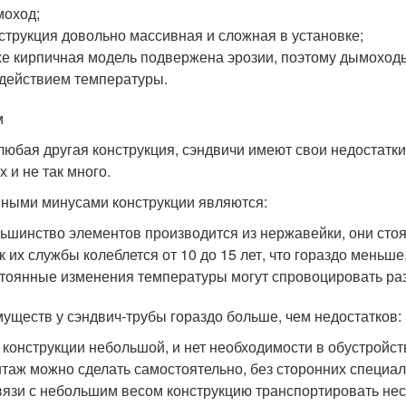
оход;
струкция довольно массивная и сложная в установке;
е кирпичная модель подвержена эрозии, поэтому дымоходы
действием температуры.
м
 любая другая конструкция, сэндвичи имеют свои недостатк
х и не так много.
ными минусами конструкции являются:
ьшинство элементов производится из нержавейки, они сто
к их службы колеблется от 10 до 15 лет, что гораздо меньш
тоянные изменения температуры могут спровоцировать раз
уществ у сэндвич-трубы гораздо больше, чем недостатков:
 конструкции небольшой, и нет необходимости в обустройс
таж можно сделать самостоятельно, без сторонних специал
вязи с небольшим весом конструкцию транспортировать не