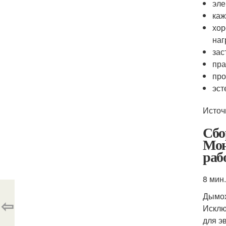
эле
каж
хор
наг
зас
пра
про
эст
Источ
Сбо
Мон
раб
8 мин.
Дымох
⇦
Исклю
для э