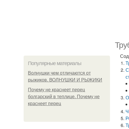
Тру
Сод
Т
Популярные материалы
С
Волнушки чем отличаются от
с
рыжиков. ВОЛНУШКИ И РЫЖИКИ
Почему не краснеет перец
болгарский в теплице. Почему не
О
краснеет перец
Ч
Р
Т