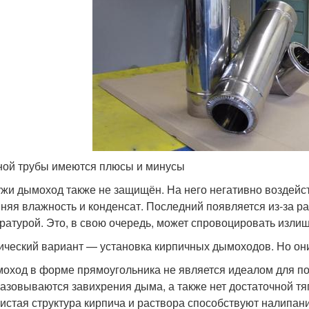
ной трубы имеются плюсы и минусы
жи дымоход также не защищён. На него негативно воздейс
няя влажность и конденсат. Последний появляется из-за 
ратурой. Это, в свою очередь, может спровоцировать изли
ический вариант — установка кирпичных дымоходов. Но они
оход в форме прямоугольника не является идеалом для под
азовываются завихрения дыма, а также нет достаточной тя
истая структура кирпича и раствора способствуют налипан