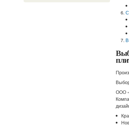
С
В
Выб
пли
Произ
Выбо
ООО «
Компа
дизай
Кра
Нов