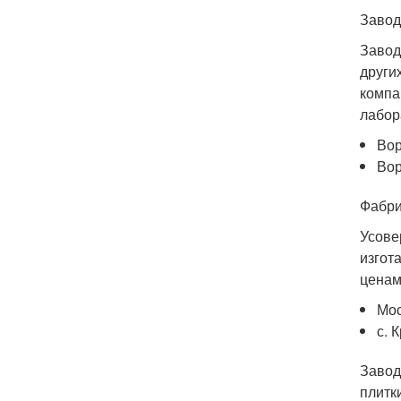
Завод
Завод
други
компа
лабор
Вор
Во
Фабри
Усове
изгот
ценам
Мос
с. 
Завод
плитк