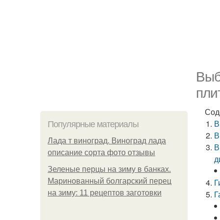
Выб
пли
Сод
В
Популярные материалы
В
Лада т виноград. Виноград лада
В
описание сорта фото отзывы
д
Зеленые перцы на зиму в банках.
Маринованный болгарский перец
Г
на зиму: 11 рецептов заготовки
Г