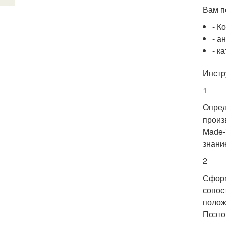
Вам п
- К
- а
- к
Инстр
1
Опред
произ
Made-
знани
2
Сформ
сопос
полож
Поэто