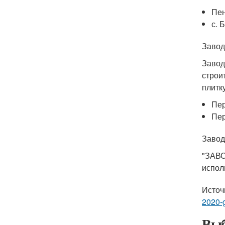
Пен
с. 
Завод
Завод
строи
плитк
Пер
Пе
Завод
"ЗАВО
испол
Источ
2020-
Выб