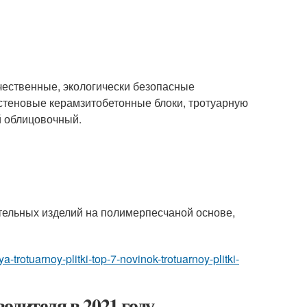
ественные, экологически безопасные
стеновые керамзитобетонные блоки, тротуарную
й облицовочный.
ьных изделий на полимерпесчаной основе,
ya-trotuarnoy-plitki-top-7-novinok-trotuarnoy-plitki-
одителя в 2021 году