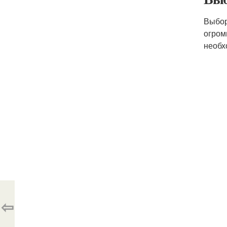
Выбор
огром
необх
⇦