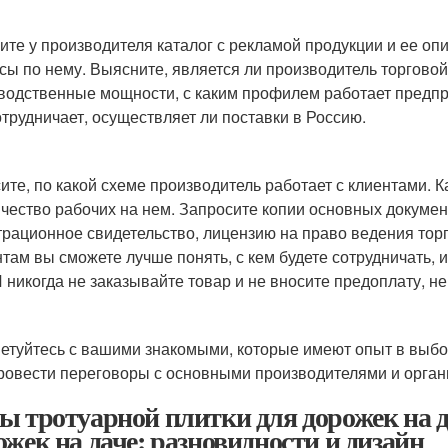
ите у производителя каталог с рекламой продукции и ее оп
сы по нему. Выясните, является ли производитель торговой
водственные мощности, с каким профилем работает предпри
отрудничает, осуществляет ли поставки в Россию.
ите, по какой схеме производитель работает с клиентами.
ичество рабочих на нем. Запросите копии основных докуме
трационное свидетельство, лицензию на право ведения тор
там вы сможете лучше понять, с кем будете сотрудничать, 
И никогда не заказывайте товар и не вносите предоплату, н
етуйтесь с вашими знакомыми, которые имеют опыт в выбо
ровести переговоры с основными производителями и органи
ы тротуарной плитки для дорожек на д
ожек на даче: разновидности и дизайн