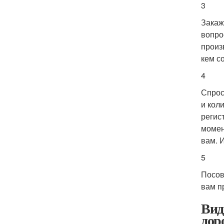
3
Закаж
вопро
произ
кем с
4
Спрос
и кол
регис
момен
вам. 
5
Посов
вам п
Вид
дор