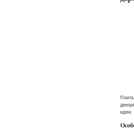
Плитк
декор
идеи.
Особ