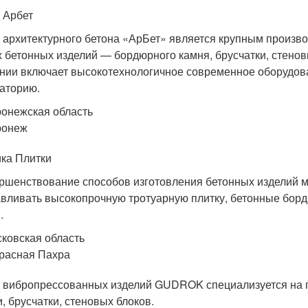
 Арбет
 архитектурного бетона «АрБет» является крупным произво
х бетонных изделий — бордюрного камня, брусчатки, стен
нии включает высокотехнологичное современное оборудова
аторию.
онежская область
ронеж
ка Плитки
ршенствование способов изготовления бетонных изделий 
авливать высокопрочную тротуарную плитку, бетонные бор
.
ковская область
Красная Пахра
 вибропрессованных изделий GUDROK специализуется на п
и, брусчатки, стеновых блоков.