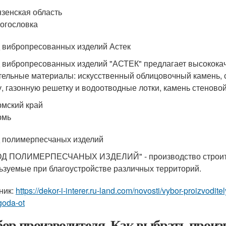
зенская область
Богословка
 вибропресованных изделий Астек
 вибропресованных изделий "АСТЕК" предлагает высококач
тельные материалы: искусственный облицовочный камень, 
у, газонную решетку и водоотводные лотки, камень стеново
мский край
рмь
 полимерпесчаных изделий
Д ПОЛИМЕРПЕСЧАНЫХ ИЗДЕЛИЙ" - производство строител
ьзуемые при благоустройстве различных территорий.
ник:
https://dekor-i-interer.ru-land.com/novosti/vybor-proizvoditel
goda-ot
ор производителя. Как выбрать произв