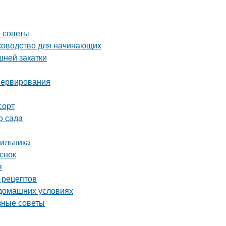
е советы
уководство для начинающих
шней закатки
сервирования
сорт
о сада
дильника
снок
я
 рецептов
 домашних условиях
зные советы