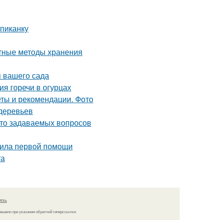
пиканку
ртные методы хранения
 вашего сада
ия горечи в огурцах
еты и рекомендации. Фото
деревьев
асто задаваемых вопросов
авила первой помощи
та
язь
решено при указании обратной гиперссылки.