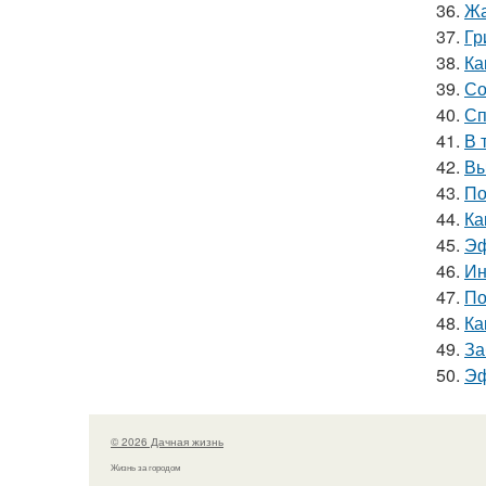
36.
Жа
37.
Гр
38.
Ка
39.
Со
40.
Сп
41.
В 
42.
Вы
43.
По
44.
Ка
45.
Эф
46.
Ин
47.
По
48.
Ка
49.
За
50.
Эф
© 2026 Дачная жизнь
Жизнь за городом