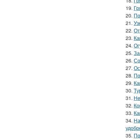
18.
Гр
19.
Гр
20.
По
21.
Уз
22.
От
23.
Ка
24.
Ог
25.
За
26.
Со
27.
Ос
28.
По
29.
Ка
30.
Ту
31.
Не
32.
Ко
33.
Ка
34.
На
удобр
35.
По