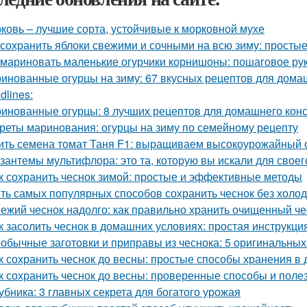
ковь – лучшие сорта, устойчивые к морковной мухе
 сохранить яблоки свежими и сочными на всю зиму: просты
 мариновать маленькие огурчики корнишоны: пошаговое р
инованные огурцы на зиму: 67 вкусных рецептов для дома
dlines:
инованные огурцы: 8 лучших рецептов для домашнего кон
реты маринования: огурцы на зиму по семейному рецепту
ить семена томат Таня F1: выращиваем высокоурожайный 
зантемы мультифлора: это та, которую вы искали для своег
к сохранить чеснок зимой: простые и эффективные методы
ть самых популярных способов сохранить чеснок без холо
ежий чеснок надолго: как правильно хранить очищенный че
к засолить чеснок в домашних условиях: простая инструкци
обычные заготовки и приправы из чеснока: 5 оригинальных
к сохранить чеснок до весны: простые способы хранения в
к сохранить чеснок до весны: проверенные способы и поле
убника: 3 главных секрета для богатого урожая