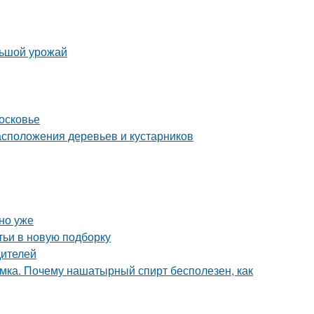
льшой урожай
осковье
сположения деревьев и кустарников
но уже
тьи в новую подборку
дителей
мка. Почему нашатырный спирт бесполезен, как