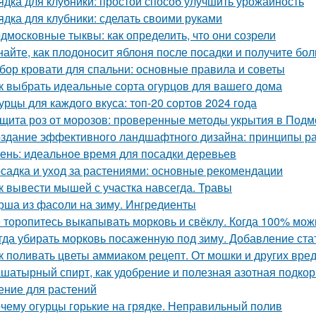
ядка для клубники: простой способ улучшить урожайность
ядка для клубники: сделать своими руками
дмосковные тыквы: как определить, что они созрели
найте, как плодоносит яблоня после посадки и получите бо
бор кровати для спальни: основные правила и советы
к выбрать идеальные сорта огурцов для вашего дома
урцы для каждого вкуса: топ-20 сортов 2024 года
щита роз от морозов: проверенные методы укрытия в Подм
здание эффективного ландшафтного дизайна: принципы ра
ень: идеальное время для посадки деревьев
садка и уход за растениями: основные рекомендации
к вывести мышей с участка навсегда. Травы
рша из фасоли на зиму. Ингредиенты
 торопитесь выкапывать морковь и свёклу. Когда 100% мож
гда убирать морковь посаженную под зиму. Добавление ста
к поливать цветы аммиаком рецепт. От мошки и других вре
шатырный спирт, как удобрение и полезная азотная подкор
ение для растений
чему огурцы горькие на грядке. Неправильный полив