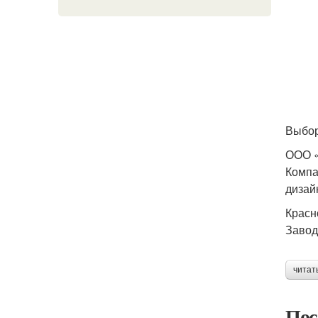
Выбо
ООО «
Компа
дизай
Красн
Завод
читат
Пос