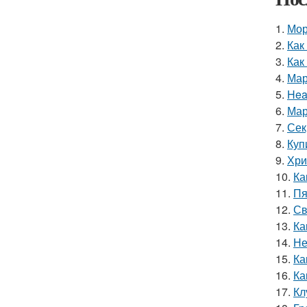
1.
Мор
2.
Как
3.
Как
4.
Мар
5.
Hea
6.
Мар
7.
Сек
8.
Куп
9.
Хри
10.
Ка
11.
Пя
12.
Св
13.
Ка
14.
Не
15.
Ка
16.
Ка
17.
Кл