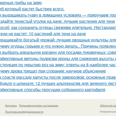
реные грибы на зиму
иб который растет быстрее всего.
к выращивать гуаву в домашних условиях — приручаем тро
здайте тенистый уголок на даче: лучшие растения для тени
особ, как сохранить огурцы свежими длительно. Нестанда
тени не растет: 10 растений для тени на даче
ращивайте богатый урожай: лучшие овощные культуры для
чему огурцы горькие и что нужно делать.. Причины появлен
к выбрать идеальную корзину для посадки луковичных: сов
фективные методы подрезки кроны для снижения высоты 
струкция по укрытию роз на зиму: ответы на 8 наиболее ч
чему дрова трещат при сгорании: научное объяснение
к спасти рассаду капусты после заморозков: основные пр
будьте о шпинате: 12 лучших альтернатив для зеленого лис
фективные способы просушки собранного картофеля
Контакты
Пользовательское соглашение
Обратная св
Политика конфидециальности
Копирование раз