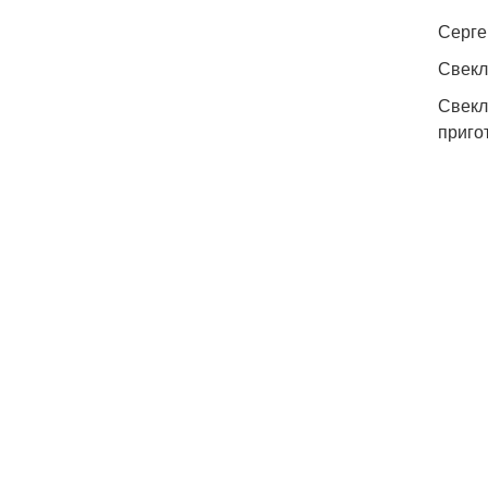
Серге
Свекл
Свекл
приго