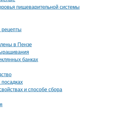
здоровья пищеварительной системы
е рецепты
влены в Пензе
выращивания
теклянных банках
дство
х посадках
свойствах и способе сбора
ия