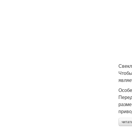
Свекл
Чтобы
являе
Особе
Перед
разме
приво
читат