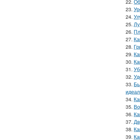
22.
Об
23.
Ур
24.
Ул
25.
Лу
26.
Пл
27.
Ка
28.
Гр
29.
Ка
30.
Ка
31.
Уб
32.
Уд
33.
Бы
идеал
34.
Ка
35.
Во
36.
Ка
37.
Дв
38.
Ка
39.
Ка