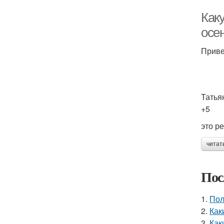
Как
осе
Приве
Татья
+5
это р
читат
Пос
1.
Пол
2.
Как
3.
Как