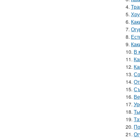
4.
Тра
5.
Хру
6.
Как
7.
Огу
8.
Ест
9.
Как
10.
В 
11.
Ка
12.
Ка
13.
Со
14.
От
15.
Съ
16.
Ве
17.
Ур
18.
Ты
19.
Та
20.
По
21.
Ог