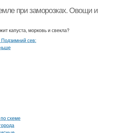
емле при заморозках. Овощи и
жит капуста, морковь и свекла?
 по схеме
города
писные