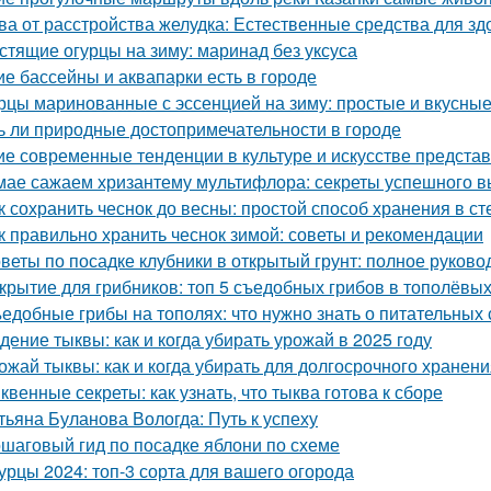
ва от расстройства желудка: Естественные средства для 
стящие огурцы на зиму: маринад без уксуса
ие бассейны и аквапарки есть в городе
рцы маринованные с эссенцией на зиму: простые и вкусны
ь ли природные достопримечательности в городе
ие современные тенденции в культуре и искусстве предста
мае сажаем хризантему мультифлора: секреты успешного 
к сохранить чеснок до весны: простой способ хранения в с
к правильно хранить чеснок зимой: советы и рекомендации
веты по посадке клубники в открытый грунт: полное руково
крытие для грибников: топ 5 съедобных грибов в тополёвы
едобные грибы на тополях: что нужно знать о питательных 
дение тыквы: как и когда убирать урожай в 2025 году
ожай тыквы: как и когда убирать для долгосрочного хранен
квенные секреты: как узнать, что тыква готова к сборе
тьяна Буланова Вологда: Путь к успеху
шаговый гид по посадке яблони по схеме
урцы 2024: топ-3 сорта для вашего огорода