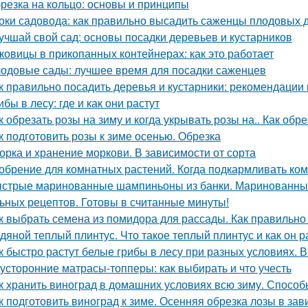
резка на кольцо: основы и принципы
оки садовода: как правильно высадить саженцы плодовых 
учшай свой сад: основы посадки деревьев и кустарников
ковицы в прикопанных контейнерах: как это работает
одовые сады: лучшее время для посадки саженцев
к правильно посадить деревья и кустарники: рекомендации
ибы в лесу: где и как они растут
к обрезать розы на зиму и когда укрывать розы на.. Как обр
к подготовить розы к зиме осенью. Обрезка
орка и хранение моркови. В зависимости от сорта
обрение для комнатных растений. Когда подкармливать ко
стрые маринованные шампиньоны из банки. Маринованные
ьных рецептов. Готовы в считанные минуты!
к выбрать семена из помидора для рассады. Как правильно
дяной теплый плинтус. Что такое теплый плинтус и как он р
к быстро растут белые грибы в лесу при разных условиях. В
усторонние матрасы-топперы: как выбирать и что учесть
к хранить виноград в домашних условиях всю зиму. Способ
к подготовить виноград к зиме. Осенняя обрезка лозы в за