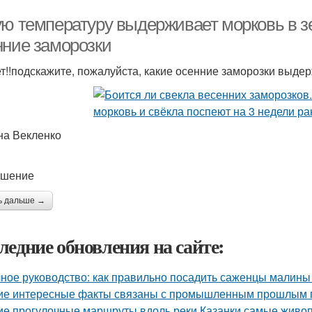
ую температуру выдерживает морковь в з
нние заморозки
т!!подскажите, пожалуйста, какие осенние заморозки выдер
на Векленко
ешение
ь дальше →
ледние обновления на сайте:
ное руководство: как правильно посадить саженцы малины
ие интересные факты связаны с промышленным прошлым 
ие прогулочные маршруты вдоль реки Казанки самые живо