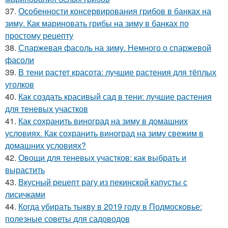
37.
Особенности консервирования грибов в банках на
зиму. Как мариновать грибы на зиму в банках по
простому рецепту
38.
Спаржевая фасоль на зиму. Немного о спаржевой
фасоли
39.
В тени растет красота: лучшие растения для тёплых
уголков
40.
Как создать красивый сад в тени: лучшие растения
для теневых участков
41.
Как сохранить виноград на зиму в домашних
условиях. Как сохранить виноград на зиму свежим в
домашних условиях?
42.
Овощи для теневых участков: как выбрать и
вырастить
43.
Вкусный рецепт рагу из пекинской капусты с
лисичками
44.
Когда убирать тыкву в 2019 году в Подмосковье:
полезные советы для садоводов