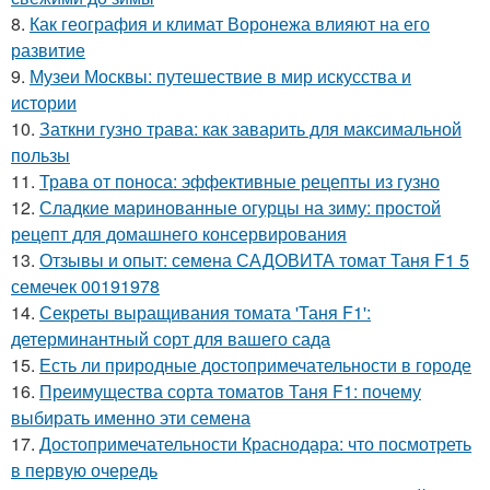
8.
Как география и климат Воронежа влияют на его
развитие
9.
Музеи Москвы: путешествие в мир искусства и
истории
10.
Заткни гузно трава: как заварить для максимальной
пользы
11.
Трава от поноса: эффективные рецепты из гузно
12.
Сладкие маринованные огурцы на зиму: простой
рецепт для домашнего консервирования
13.
Отзывы и опыт: семена САДОВИТА томат Таня F1 5
семечек 00191978
14.
Секреты выращивания томата 'Таня F1':
детерминантный сорт для вашего сада
15.
Есть ли природные достопримечательности в городе
16.
Преимущества сорта томатов Таня F1: почему
выбирать именно эти семена
17.
Достопримечательности Краснодара: что посмотреть
в первую очередь