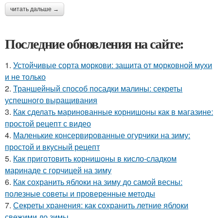
читать дальше →
Последние обновления на сайте:
1.
Устойчивые сорта моркови: защита от морковной мухи
и не только
2.
Траншейный способ посадки малины: секреты
успешного выращивания
3.
Как сделать маринованные корнишоны как в магазине:
простой рецепт с видео
4.
Маленькие консервированные огурчики на зиму:
простой и вкусный рецепт
5.
Как приготовить корнишоны в кисло-сладком
маринаде с горчицей на зиму
6.
Как сохранить яблоки на зиму до самой весны:
полезные советы и проверенные методы
7.
Секреты хранения: как сохранить летние яблоки
свежими до зимы