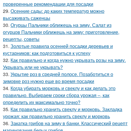
проверенные рекомендации для посадки
29.
Осенние сады: до каких температур можно
высаживать саженцы
30.
Огурцы Пальчики оближешь на зиму. Салат из
огурцов Пальчики оближешь на зиму: приготовление,
рецепты, советы
31.
Золотые правила осенней посадки деревьев и
кустарников: как подготовиться к успеху
32.
Как правильно и когда нужно укрывать розы на зиму.
Укрывать или не укрывать?
33.
Укрытие роз в средней полосе. Позаботиться о
зимовке роз нужно еще во время посадки
34.
Когда убирать морковь и свеклу и как делать это
правильно. Выбираем сроки сбора урожая –, как
определить их максимально точно?
35.
Как правильно хранить свеклу и морковь. Закладка
урожая: как правильно хранить свеклу и морковь
36.
Закатка грибов на зиму в банки. Классический рецепт
маринования белых грибов