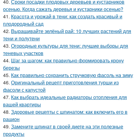
40.
Сроки посадки плодовых деревьев и кустарников
осенью. Когда сажать деревья и кустарники осенью?
41.
Красота и урожай в тени: как создать красивый и
плодородный сад
42.
Выращивайте зелёный рай: 10 лучших растений для
тени и полутени
43.
Огородные культуры для тени: лучшие выборы для
теневых участков
44.
Шаг за шагом: как правильно формировать крону
березы
45.
Как правильно сохранить стручковую фасоль на зиму
46.
Оригинальный рецепт приготовления турши из
фасоли с капустой
47.
Как выбрать идеальные радиаторы отопления для
вашей квартиры
48.
Здоровые рецепты с шпинатом: как включить его в
рацион
49.
Замените шпинат в своей диете на эти полезные
продукты