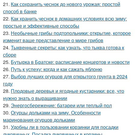
21.
Как сохранить чеснок до нового урожая: простой
способ в банке
22.
Как хранить чеснок в домашних условиях всю зиму:
простые и эффективные способы
23.
Необычные грибы подтопольники: открытие, которое
изменит ваше представление о мире грибов
24.
Тыквенные секреты: как узнать, что тыква готова к
сборе
25.
Бутырка в Братске: расписание концертов и новости
26.
Путь к успеху: когда и как сажать яблоню
27.
Выбор лучших огурцов для открытого грунта в 2024
году
28.
Плодовые деревья и ягодные кустарники: все, что
нужно знать о выращивании
29.
Энергосбережение: батареи или теплый пол
30.
Огурцы дольками на зиму. Особенности
маринования огурцов дольками
31.
Удобны ли в пользовании корзинки для посадки
луковичных. Посадка луковичных в корзины