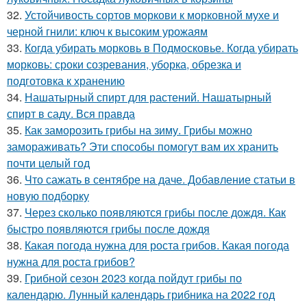
32.
Устойчивость сортов моркови к морковной мухе и
черной гнили: ключ к высоким урожаям
33.
Когда убирать морковь в Подмосковье. Когда убирать
морковь: сроки созревания, уборка, обрезка и
подготовка к хранению
34.
Нашатырный спирт для растений. Нашатырный
спирт в саду. Вся правда
35.
Как заморозить грибы на зиму. Грибы можно
замораживать? Эти способы помогут вам их хранить
почти целый год
36.
Что сажать в сентябре на даче. Добавление статьи в
новую подборку
37.
Через сколько появляются грибы после дождя. Как
быстро появляются грибы после дождя
38.
Какая погода нужна для роста грибов. Какая погода
нужна для роста грибов?
39.
Грибной сезон 2023 когда пойдут грибы по
календарю. Лунный календарь грибника на 2022 год