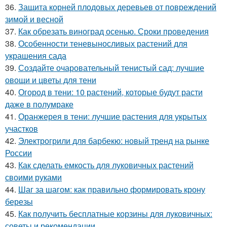
36.
Защита корней плодовых деревьев от повреждений
зимой и весной
37.
Как обрезать виноград осенью. Сроки проведения
38.
Особенности теневыносливых растений для
украшения сада
39.
Создайте очаровательный тенистый сад: лучшие
овощи и цветы для тени
40.
Огород в тени: 10 растений, которые будут расти
даже в полумраке
41.
Оранжерея в тени: лучшие растения для укрытых
участков
42.
Электрогрили для барбекю: новый тренд на рынке
России
43.
Как сделать емкость для луковичных растений
своими руками
44.
Шаг за шагом: как правильно формировать крону
березы
45.
Как получить бесплатные корзины для луковичных:
советы и рекомендации