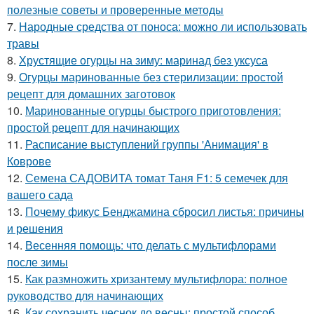
полезные советы и проверенные методы
7.
Народные средства от поноса: можно ли использовать
травы
8.
Хрустящие огурцы на зиму: маринад без уксуса
9.
Огурцы маринованные без стерилизации: простой
рецепт для домашних заготовок
10.
Маринованные огурцы быстрого приготовления:
простой рецепт для начинающих
11.
Расписание выступлений группы 'Анимация' в
Коврове
12.
Семена САДОВИТА томат Таня F1: 5 семечек для
вашего сада
13.
Почему фикус Бенджамина сбросил листья: причины
и решения
14.
Весенняя помощь: что делать с мультифлорами
после зимы
15.
Как размножить хризантему мультифлора: полное
руководство для начинающих
16.
Как сохранить чеснок до весны: простой способ