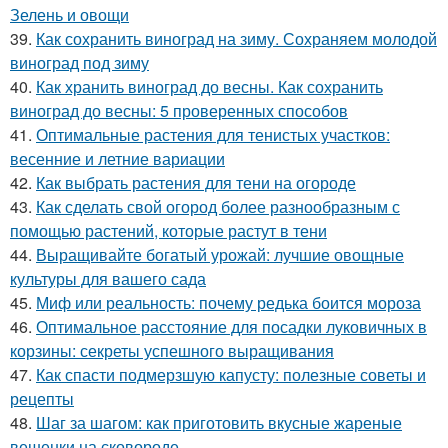
Зелень и овощи
39.
Как сохранить виноград на зиму. Сохраняем молодой
виноград под зиму
40.
Как хранить виноград до весны. Как сохранить
виноград до весны: 5 проверенных способов
41.
Оптимальные растения для тенистых участков:
весенние и летние вариации
42.
Как выбрать растения для тени на огороде
43.
Как сделать свой огород более разнообразным с
помощью растений, которые растут в тени
44.
Выращивайте богатый урожай: лучшие овощные
культуры для вашего сада
45.
Миф или реальность: почему редька боится мороза
46.
Оптимальное расстояние для посадки луковичных в
корзины: секреты успешного выращивания
47.
Как спасти подмерзшую капусту: полезные советы и
рецепты
48.
Шаг за шагом: как приготовить вкусные жареные
вешенки на сковороде