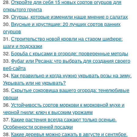
28.
Откройте для себя 15 новых сортов огурцов для
открытого грунта
29.
Огурцы, которые изменили наше мнение о салатах
30.
Вкусные и хрустящие: 20 лучших сортов ранних
огурцов
31.
Строительство новой кровли на старом шифере:
шаги и подсказки
32.
Борьба с крысами в огороде: проверенные методы
33.
Фубаг или Ресана: что выбрать для создания своего
веб-сайта
34.
Как правильно и когда нужно укрывать розы на зиму.
Укрывать или не укрывать?
35.
Скрытые сокровища вашего огорода: тенелюбивые
овощи
36.
Устойчивость сортов моркови к морковной мухе и
черной гнили: ключ к высоким урожаям
37.
Какие растения всегда сажают только осенью.
Особенности осенней посадки
38.
Какие деревья можно сажать в августе и сентябре.