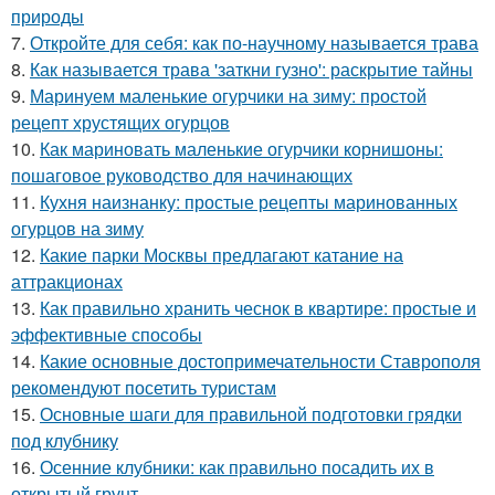
природы
7.
Откройте для себя: как по-научному называется трава
8.
Как называется трава 'заткни гузно': раскрытие тайны
9.
Маринуем маленькие огурчики на зиму: простой
рецепт хрустящих огурцов
10.
Как мариновать маленькие огурчики корнишоны:
пошаговое руководство для начинающих
11.
Кухня наизнанку: простые рецепты маринованных
огурцов на зиму
12.
Какие парки Москвы предлагают катание на
аттракционах
13.
Как правильно хранить чеснок в квартире: простые и
эффективные способы
14.
Какие основные достопримечательности Ставрополя
рекомендуют посетить туристам
15.
Основные шаги для правильной подготовки грядки
под клубнику
16.
Осенние клубники: как правильно посадить их в
открытый грунт